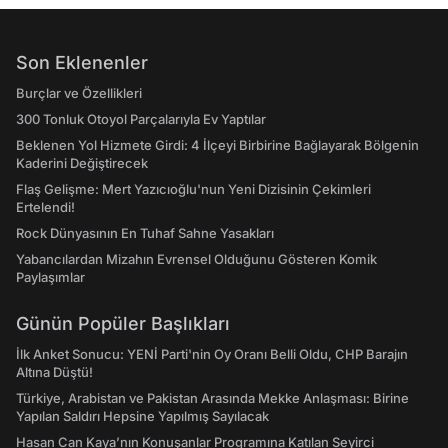
Son Eklenenler
Burçlar ve Özellikleri
300 Tonluk Otoyol Parçalarıyla Ev Yaptılar
Beklenen Yol Hizmete Girdi: 4 İlçeyi Birbirine Bağlayarak Bölgenin
Kaderini Değiştirecek
Flaş Gelişme: Mert Yazıcıoğlu'nun Yeni Dizisinin Çekimleri
Ertelendi!
Rock Dünyasının En Tuhaf Sahne Yasakları
Yabancılardan Mizahın Evrensel Olduğunu Gösteren Komik
Paylaşımlar
Günün Popüler Başlıkları
İlk Anket Sonucu: YENİ Parti'nin Oy Oranı Belli Oldu, CHP Barajın
Altına Düştü!
Türkiye, Arabistan ve Pakistan Arasında Mekke Anlaşması: Birine
Yapılan Saldırı Hepsine Yapılmış Sayılacak
Hasan Can Kaya’nın Konuşanlar Programına Katılan Seyirci