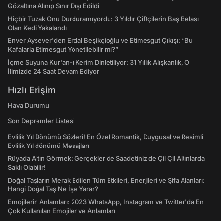
Gözaltına Alınıp Sınır Dışı Edildi
Hiçbir Tuzak Onu Durduramıyordu: 3 Yıldır Çiftçilerin Baş Belası
Olan Kedi Yakalandı
Enver Aysever'den Erdal Beşikçioğlu ve Etimesgut Çıkışı: “Bu
Kafalarla Etimesgut Yönetilebilir mi?”
İçme Suyuna Kur'an-ı Kerim Dinletiliyor: 31 Yıllık Alışkanlık, O
İlimizde 24 Saat Devam Ediyor
Hızlı Erişim
Hava Durumu
Son Depremler Listesi
Evlilik Yıl Dönümü Sözleri! En Özel Romantik, Duygusal ve Resimli
Evlilik Yıl dönümü Mesajları
Rüyada Altın Görmek: Gerçekler de Saadetiniz de Çil Çil Altınlarda
Saklı Olabilir!
Doğal Taşların Merak Edilen Tüm Etkileri, Enerjileri ve Şifa Alanları:
Hangi Doğal Taş Ne İşe Yarar?
Emojilerin Anlamları: 2023 WhatsApp, Instagram ve Twitter'da En
Çok Kullanılan Emojiler ve Anlamları