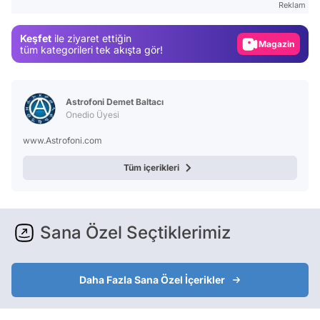
Reklam
Magazin
Keşfet
ile ziyaret ettiğin
Video
tüm kategorileri tek akışta gör!
Test
Astrofoni Demet Baltacı
Onedio Üyesi
www.Astrofoni.com
Tüm içerikleri
Sana Özel Seçtiklerimiz
Daha Fazla Sana Özel İçerikler