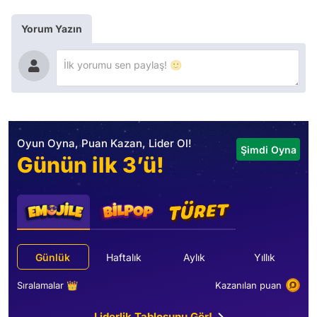
Yorum Yazın
Oyun Oyna, Puan Kazan, Lider Ol!
Şimdi Oyna
Günün ilk 3’ü!
Günlük
Haftalık
Aylık
Yıllık
Sıralamalar 👑
Kazanılan puan
Liderlik Tablosunu Gör!