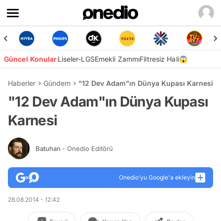
Güncel Konular
Liseler-LGS
Emekli Zammı
Filtresiz Hali😱
Haberler
Gündem
"12 Dev Adam"ın Dünya Kupası Karnesi
"12 Dev Adam"ın Dünya Kupası
Karnesi
Batuhan
- Onedio Editörü
Onedio’yu Google'a ekleyin
28.08.2014 - 12:42