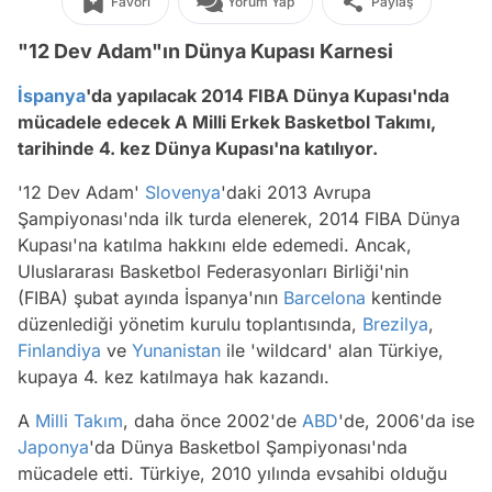
Favori
Yorum Yap
Paylaş
"12 Dev Adam"ın Dünya Kupası Karnesi
İspanya
'da yapılacak 2014 FIBA Dünya Kupası'nda
mücadele edecek A Milli Erkek Basketbol Takımı,
tarihinde 4. kez Dünya Kupası'na katılıyor.
'12 Dev Adam'
Slovenya
'daki 2013 Avrupa
Şampiyonası'nda ilk turda elenerek, 2014 FIBA Dünya
Kupası'na katılma hakkını elde edemedi. Ancak,
Uluslararası Basketbol Federasyonları Birliği'nin
(FIBA) şubat ayında İspanya'nın
Barcelona
kentinde
düzenlediği yönetim kurulu toplantısında,
Brezilya
,
Finlandiya
ve
Yunanistan
ile 'wildcard' alan Türkiye,
kupaya 4. kez katılmaya hak kazandı.
A
Milli Takım
, daha önce 2002'de
ABD
'de, 2006'da ise
Japonya
'da Dünya Basketbol Şampiyonası'nda
mücadele etti. Türkiye, 2010 yılında evsahibi olduğu