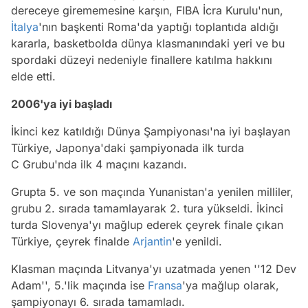
dereceye girememesine karşın, FIBA İcra Kurulu'nun,
İtalya
'nın başkenti Roma'da yaptığı toplantıda aldığı
kararla, basketbolda dünya klasmanındaki yeri ve bu
spordaki düzeyi nedeniyle finallere katılma hakkını
elde etti.
2006'ya iyi başladı
İkinci kez katıldığı Dünya Şampiyonası'na iyi başlayan
Türkiye, Japonya'daki şampiyonada ilk turda
C Grubu'nda ilk 4 maçını kazandı.
Grupta 5. ve son maçında Yunanistan'a yenilen milliler,
grubu 2. sırada tamamlayarak 2. tura yükseldi. İkinci
turda Slovenya'yı mağlup ederek çeyrek finale çıkan
Türkiye, çeyrek finalde
Arjantin
'e yenildi.
Klasman maçında Litvanya'yı uzatmada yenen ''12 Dev
Adam'', 5.'lik maçında ise
Fransa
'ya mağlup olarak,
şampiyonayı 6. sırada tamamladı.