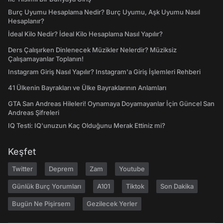
Burç Uyumu Hesaplama Nedir? Burç Uyumu, Aşk Uyumu Nasıl
Hesaplanır?
İdeal Kilo Nedir? İdeal Kilo Hesaplama Nasıl Yapılır?
Ders Çalışırken Dinlenecek Müzikler Nelerdir? Müziksiz
Çalışamayanlar Toplanın!
Instagram Giriş Nasıl Yapılır? Instagram'a Giriş İşlemleri Rehberi
41 Ülkenin Bayrakları ve Ülke Bayraklarının Anlamları
GTA San Andreas Hileleri! Oynamaya Doyamayanlar İçin Güncel San
Andreas Şifreleri
IQ Testi: IQ'unuzun Kaç Olduğunu Merak Ettiniz mi?
Keşfet
Twitter
Deprem
Zam
Youtube
Günlük Burç Yorumları
A101
Tiktok
Son Dakika
Bugün Ne Pişirsem
Gezilecek Yerler