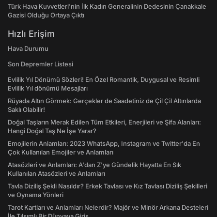
Türk Hava Kuvvetleri'nin İlk Kadın Generalinin Dedesinin Çanakkale
Gazisi Olduğu Ortaya Çıktı
Hızlı Erişim
Hava Durumu
Son Depremler Listesi
Evlilik Yıl Dönümü Sözleri! En Özel Romantik, Duygusal ve Resimli
Evlilik Yıl dönümü Mesajları
Rüyada Altın Görmek: Gerçekler de Saadetiniz de Çil Çil Altınlarda
Saklı Olabilir!
Doğal Taşların Merak Edilen Tüm Etkileri, Enerjileri ve Şifa Alanları:
Hangi Doğal Taş Ne İşe Yarar?
Emojilerin Anlamları: 2023 WhatsApp, Instagram ve Twitter'da En
Çok Kullanılan Emojiler ve Anlamları
Atasözleri ve Anlamları: A'dan Z'ye Gündelik Hayatta En Sık
Kullanılan Atasözleri ve Anlamları
Tavla Diziliş Şekli Nasıldır? Erkek Tavlası ve Kız Tavlası Diziliş Şekilleri
ve Oynama Yönleri
Tarot Kartları ve Anlamları Nelerdir? Majör ve Minör Arkana Desteleri
İle Tılsımlı Bir Dünyaya Giriş