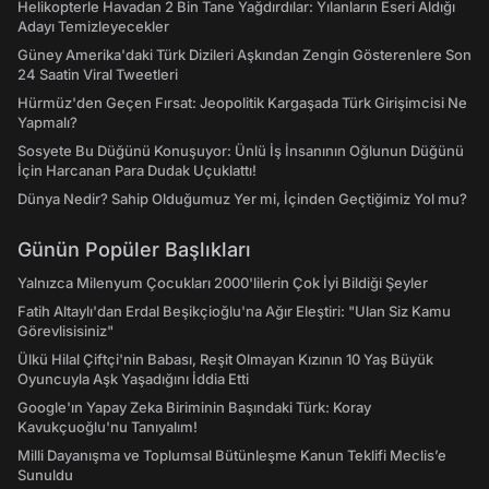
Helikopterle Havadan 2 Bin Tane Yağdırdılar: Yılanların Eseri Aldığı
Adayı Temizleyecekler
Güney Amerika'daki Türk Dizileri Aşkından Zengin Gösterenlere Son
24 Saatin Viral Tweetleri
Hürmüz'den Geçen Fırsat: Jeopolitik Kargaşada Türk Girişimcisi Ne
Yapmalı?
Sosyete Bu Düğünü Konuşuyor: Ünlü İş İnsanının Oğlunun Düğünü
İçin Harcanan Para Dudak Uçuklattı!
Dünya Nedir? Sahip Olduğumuz Yer mi, İçinden Geçtiğimiz Yol mu?
Günün Popüler Başlıkları
Yalnızca Milenyum Çocukları 2000'lilerin Çok İyi Bildiği Şeyler
Fatih Altaylı'dan Erdal Beşikçioğlu'na Ağır Eleştiri: "Ulan Siz Kamu
Görevlisisiniz"
Ülkü Hilal Çiftçi'nin Babası, Reşit Olmayan Kızının 10 Yaş Büyük
Oyuncuyla Aşk Yaşadığını İddia Etti
Google'ın Yapay Zeka Biriminin Başındaki Türk: Koray
Kavukçuoğlu'nu Tanıyalım!
Milli Dayanışma ve Toplumsal Bütünleşme Kanun Teklifi Meclis’e
Sunuldu