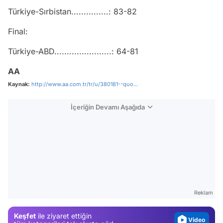
Türkiye-Sırbistan...............: 83-82
Final:
Türkiye-ABD.......................: 64-81
AA
Kaynak:
http://www.aa.com.tr/tr/u/380181--quo...
İçeriğin Devamı Aşağıda
Video
Test
Gündem
Reklam
Magazin
Keşfet
ile ziyaret ettiğin
Video