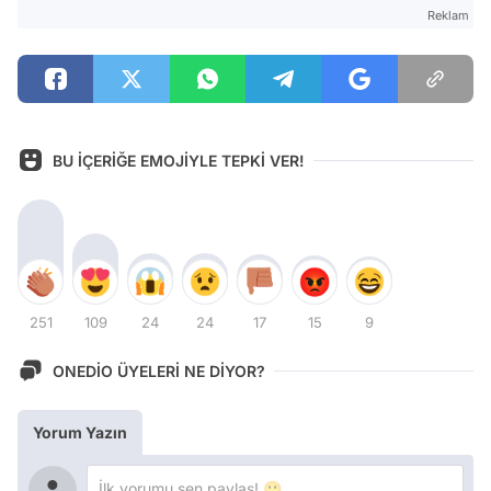
Reklam
BU İÇERİĞE EMOJİYLE TEPKİ VER!
251
109
24
24
17
15
9
ONEDİO ÜYELERİ NE DİYOR?
Yorum Yazın