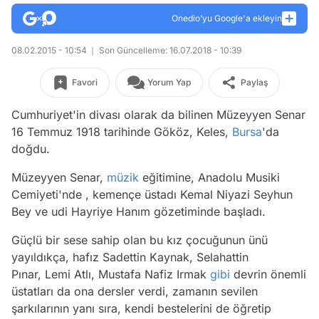
Onedio’yu Google'a ekleyin
08.02.2015 - 10:54
Son Güncelleme: 16.07.2018 - 10:39
Favori
Yorum Yap
Paylaş
Cumhuriyet'in divası olarak da bilinen Müzeyyen Senar
16 Temmuz 1918 tarihinde Gököz, Keles,
Bursa
'da
doğdu.
Müzeyyen Senar,
müzik
eğitimine, Anadolu Musiki
Cemiyeti'nde , kemençe üstadı Kemal Niyazi Seyhun
Bey ve udi Hayriye Hanım gözetiminde başladı.
Güçlü bir sese sahip olan bu kız çocuğunun ünü
yayıldıkça, hafız Sadettin Kaynak, Selahattin
Pınar, Lemi Atlı, Mustafa Nafiz Irmak
gibi
devrin önemli
üstatları da ona dersler verdi, zamanın sevilen
şarkılarının yanı sıra, kendi bestelerini de öğretip