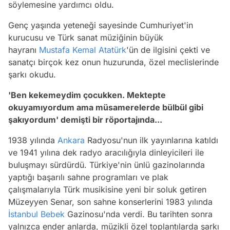
söylemesine yardımcı oldu.
Genç yaşında yeteneği sayesinde Cumhuriyet'in
kurucusu ve Türk sanat müziğinin büyük
hayranı
Mustafa Kemal Atatürk
'ün de ilgisini çekti ve
sanatçı birçok kez onun huzurunda, özel meclislerinde
şarkı okudu.
'Ben kekemeydim çocukken. Mektepte
okuyamıyordum ama müsamerelerde bülbül gibi
şakıyordum' demişti bir röportajında...
1938 yılında
Ankara
Radyosu'nun ilk yayınlarına katıldı
ve 1941 yılına dek radyo aracılığıyla dinleyicileri ile
buluşmayı sürdürdü. Türkiye'nin ünlü gazinolarında
yaptığı başarılı sahne programları ve plak
çalışmalarıyla Türk musikisine yeni bir soluk getiren
Müzeyyen Senar, son sahne konserlerini 1983 yılında
İstanbul
Bebek
Gazinosu'nda verdi. Bu tarihten sonra
yalnızca ender anlarda, müzikli özel toplantılarda şarkı