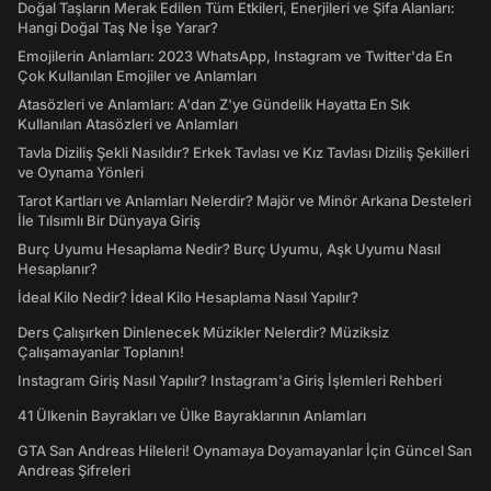
Doğal Taşların Merak Edilen Tüm Etkileri, Enerjileri ve Şifa Alanları:
Hangi Doğal Taş Ne İşe Yarar?
Emojilerin Anlamları: 2023 WhatsApp, Instagram ve Twitter'da En
Çok Kullanılan Emojiler ve Anlamları
Atasözleri ve Anlamları: A'dan Z'ye Gündelik Hayatta En Sık
Kullanılan Atasözleri ve Anlamları
Tavla Diziliş Şekli Nasıldır? Erkek Tavlası ve Kız Tavlası Diziliş Şekilleri
ve Oynama Yönleri
Tarot Kartları ve Anlamları Nelerdir? Majör ve Minör Arkana Desteleri
İle Tılsımlı Bir Dünyaya Giriş
Burç Uyumu Hesaplama Nedir? Burç Uyumu, Aşk Uyumu Nasıl
Hesaplanır?
İdeal Kilo Nedir? İdeal Kilo Hesaplama Nasıl Yapılır?
Ders Çalışırken Dinlenecek Müzikler Nelerdir? Müziksiz
Çalışamayanlar Toplanın!
Instagram Giriş Nasıl Yapılır? Instagram'a Giriş İşlemleri Rehberi
41 Ülkenin Bayrakları ve Ülke Bayraklarının Anlamları
GTA San Andreas Hileleri! Oynamaya Doyamayanlar İçin Güncel San
Andreas Şifreleri