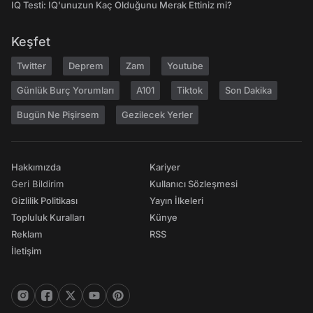
IQ Testi: IQ'unuzun Kaç Olduğunu Merak Ettiniz mi?
Keşfet
Twitter
Deprem
Zam
Youtube
Günlük Burç Yorumları
A101
Tiktok
Son Dakika
Bugün Ne Pişirsem
Gezilecek Yerler
Hakkımızda
Kariyer
Geri Bildirim
Kullanıcı Sözleşmesi
Gizlilik Politikası
Yayın İlkeleri
Topluluk Kuralları
Künye
Reklam
RSS
İletişim