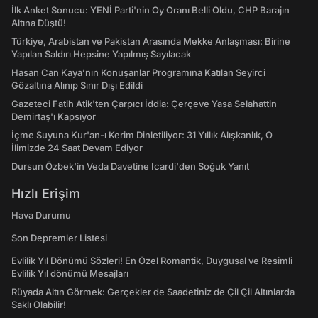
İlk Anket Sonucu: YENİ Parti'nin Oy Oranı Belli Oldu, CHP Barajın
Altına Düştü!
Türkiye, Arabistan ve Pakistan Arasında Mekke Anlaşması: Birine
Yapılan Saldırı Hepsine Yapılmış Sayılacak
Hasan Can Kaya’nın Konuşanlar Programına Katılan Seyirci
Gözaltına Alınıp Sınır Dışı Edildi
Gazeteci Fatih Atik'ten Çarpıcı İddia: Çerçeve Yasa Selahattin
Demirtaş'ı Kapsıyor
İçme Suyuna Kur'an-ı Kerim Dinletiliyor: 31 Yıllık Alışkanlık, O
İlimizde 24 Saat Devam Ediyor
Dursun Özbek'in Veda Davetine Icardi'den Soğuk Yanıt
Hızlı Erişim
Hava Durumu
Son Depremler Listesi
Evlilik Yıl Dönümü Sözleri! En Özel Romantik, Duygusal ve Resimli
Evlilik Yıl dönümü Mesajları
Rüyada Altın Görmek: Gerçekler de Saadetiniz de Çil Çil Altınlarda
Saklı Olabilir!