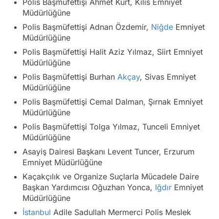
Polis Başmüfettişi Ahmet Kurt, Kilis Emniyet
Müdürlüğüne
Polis Başmüfettişi Adnan Özdemir,
Niğde
Emniyet
Müdürlüğüne
Polis Başmüfettişi Halit Aziz Yılmaz, Siirt Emniyet
Müdürlüğüne
Polis Başmüfettişi Burhan
Akçay
, Sivas Emniyet
Müdürlüğüne
Polis Başmüfettişi Cemal Dalman, Şırnak Emniyet
Müdürlüğüne
Polis Başmüfettişi Tolga Yılmaz, Tunceli Emniyet
Müdürlüğüne
Asayiş Dairesi Başkanı Levent Tuncer, Erzurum
Emniyet Müdürlüğüne
Kaçakçılık ve Organize Suçlarla Mücadele Daire
Başkan Yardımcısı Oğuzhan Yonca,
Iğdır
Emniyet
Müdürlüğüne
İstanbul
Adile Sadullah Mermerci Polis Meslek