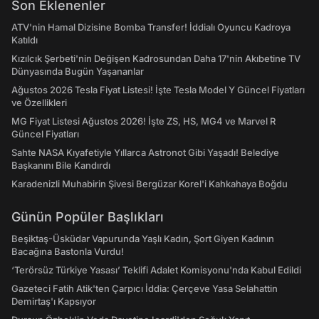
Son Eklenenler
ATV'nin Hamal Dizisine Bomba Transfer! İddialı Oyuncu Kadroya
Katıldı
Kızılcık Şerbeti'nin Değişen Kadrosundan Daha 17'nin Akıbetine TV
Dünyasında Bugün Yaşananlar
Ağustos 2026 Tesla Fiyat Listesi! İşte Tesla Model Y Güncel Fiyatları
ve Özellikleri
MG Fiyat Listesi Ağustos 2026! İşte ZS, HS, MG4 ve Marvel R
Güncel Fiyatları
Sahte NASA Kıyafetiyle Yıllarca Astronot Gibi Yaşadı! Belediye
Başkanını Bile Kandırdı
Karadenizli Muhabirin Şivesi Bergüzar Korel'i Kahkahaya Boğdu
Günün Popüler Başlıkları
Beşiktaş-Üsküdar Vapurunda Yaşlı Kadın, Şort Giyen Kadının
Bacağına Bastonla Vurdu!
‘Terörsüz Türkiye Yasası’ Teklifi Adalet Komisyonu'nda Kabul Edildi
Gazeteci Fatih Atik'ten Çarpıcı İddia: Çerçeve Yasa Selahattin
Demirtaş'ı Kapsıyor