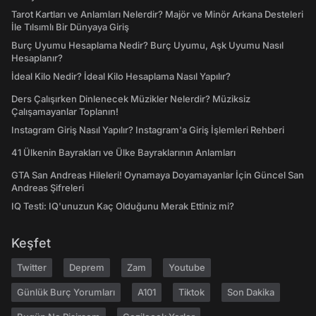
Tarot Kartları ve Anlamları Nelerdir? Majör ve Minör Arkana Desteleri
İle Tılsımlı Bir Dünyaya Giriş
Burç Uyumu Hesaplama Nedir? Burç Uyumu, Aşk Uyumu Nasıl
Hesaplanır?
İdeal Kilo Nedir? İdeal Kilo Hesaplama Nasıl Yapılır?
Ders Çalışırken Dinlenecek Müzikler Nelerdir? Müziksiz
Çalışamayanlar Toplanın!
Instagram Giriş Nasıl Yapılır? Instagram'a Giriş İşlemleri Rehberi
41 Ülkenin Bayrakları ve Ülke Bayraklarının Anlamları
GTA San Andreas Hileleri! Oynamaya Doyamayanlar İçin Güncel San
Andreas Şifreleri
IQ Testi: IQ'unuzun Kaç Olduğunu Merak Ettiniz mi?
Keşfet
Twitter
Deprem
Zam
Youtube
Günlük Burç Yorumları
A101
Tiktok
Son Dakika