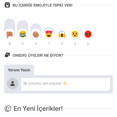
BU İÇERİĞE EMOJİYLE TEPKİ VER!
6
5
3
1
0
0
0
ONEDİO ÜYELERİ NE DİYOR?
Yorum Yazın
En Yeni İçerikler!