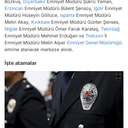
Bozkuş,
Diyarbakır
Emniyet Müdürü Şükrü Yaman,
Erzincan
Emniyet Müdürü Bülent Şensoy,
Iğdır
Emniyet
Müdürü Hüseyin Göllüce,
Isparta
Emniyet Müdürü
Metin Akay,
Kırıkkale
Emniyet Müdürü Günter Şenses,
Niğde
Emniyet Müdürü Ömer Faruk Karataş,
Tekirdağ
Emniyet Müdürü Mehmet Erduğan ve
Trabzon
İl
Emniyet Müdürü Metin Alper
Emniyet Genel Müdürlüğü
emrine atanarak merkeze alındı.
İşte atamalar