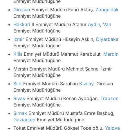
Emniyet Müdürlüğüne
Giresun
Emniyet Müdürü Fahri Aktaş,
Zonguldak
Emniyet Müdürlüğüne
Hakkari
İl Emniyet Müdürü Atanur
Aydın
,
Van
Emniyet Müdürlüğüne
İzmir
Emniyet Müdürü Hüseyin Aşkın,
Diyarbakır
Emniyet Müdürlüğüne
Kilis
Emniyet Müdürü Mahmut Karabulut,
Mardin
Emniyet Müdürlüğüne
Mersin Emniyet Müdürü Mehmet Şahne, İzmir
Emniyet Müdürlüğüne
Siirt
Emniyet Müdürü Saruhan
Kızılay
, Giresun
Emniyet Müdürlüğüne
Sivas
Emniyet Müdürü Kenan Aydoğan,
Trabzon
Emniyet Müdürlüğüne
Şırnak
Emniyet Müdürü Mustafa Emre Başbuğ,
Gaziantep
Emniyet Müdürlüğüne
Tokat Emniyet Müdürü Göksel Topaloğlu,
Yalova