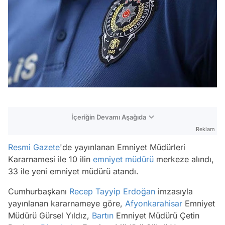
İçeriğin Devamı Aşağıda
Reklam
Resmi Gazete
'de yayınlanan Emniyet Müdürleri
Kararnamesi ile 10 ilin
emniyet müdürü
merkeze alındı,
33 ile yeni emniyet müdürü atandı.
Cumhurbaşkanı
Recep Tayyip Erdoğan
imzasıyla
yayınlanan kararnameye göre,
Afyonkarahisar
Emniyet
Müdürü Gürsel Yıldız,
Bartın
Emniyet Müdürü Çetin