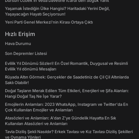
Dursun Özbek'in Veda Davetine Icardi'den Soğuk Yanıt
Yaşamak İstediğin Ülke Hangisi? Haritadaki Yerini Değil,
Yaşayacağın Hayatı Seçiyorsun!
Yeni Parti Genel Merkezi'nin Kirası Ortaya Çıktı
Hızlı Erişim
Hava Durumu
Son Depremler Listesi
Evlilik Yıl Dönümü Sözleri! En Özel Romantik, Duygusal ve Resimli
Evlilik Yıl dönümü Mesajları
Rüyada Altın Görmek: Gerçekler de Saadetiniz de Çil Çil Altınlarda
Saklı Olabilir!
Doğal Taşların Merak Edilen Tüm Etkileri, Enerjileri ve Şifa Alanları:
Hangi Doğal Taş Ne İşe Yarar?
Emojilerin Anlamları: 2023 WhatsApp, Instagram ve Twitter'da En
Çok Kullanılan Emojiler ve Anlamları
Atasözleri ve Anlamları: A'dan Z'ye Gündelik Hayatta En Sık
Kullanılan Atasözleri ve Anlamları
Tavla Diziliş Şekli Nasıldır? Erkek Tavlası ve Kız Tavlası Diziliş Şekilleri
ve Oynama Yönleri