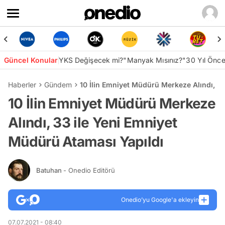
Güncel Konular
YKS Değişecek mi?
"Manyak Mısınız?"
30 Yıl Önc
Haberler
Gündem
10 İlin Emniyet Müdürü Merkeze Alındı, 3
10 İlin Emniyet Müdürü Merkeze
Alındı, 33 ile Yeni Emniyet
Müdürü Ataması Yapıldı
Batuhan
- Onedio Editörü
Onedio’yu Google'a ekleyin
07.07.2021 - 08:40