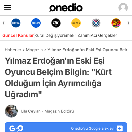
Güncel Konular
Kural Değişiyor
Emekli Zammı
Acı Gerçekler
Haberler
Magazin
Yılmaz Erdoğan'ın Eski Eşi Oyuncu Belçim
Yılmaz Erdoğan'ın Eski Eşi
Oyuncu Belçim Bilgin: "Kürt
Olduğum İçin Ayrımcılığa
Uğradım"
Lila Ceylan
- Magazin Editörü
Onedio’yu Google'a ekleyin