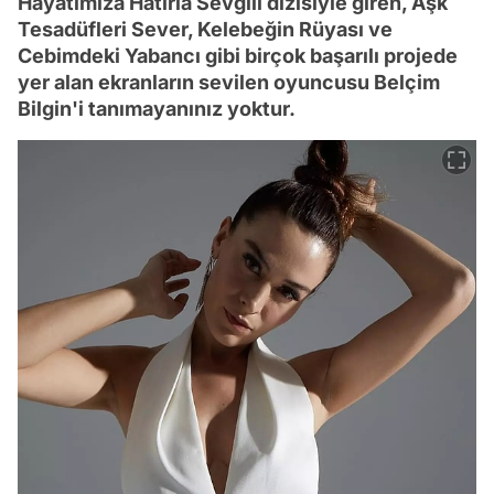
Hayatımıza Hatırla Sevgili dizisiyle giren, Aşk
Tesadüfleri Sever, Kelebeğin Rüyası ve
Cebimdeki Yabancı gibi birçok başarılı projede
yer alan ekranların sevilen oyuncusu Belçim
Bilgin'i tanımayanınız yoktur.