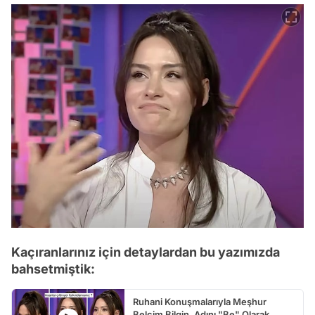
Kaçıranlarınız için detaylardan bu yazımızda
bahsetmiştik:
Ruhani Konuşmalarıyla Meşhur
Belçim Bilgin, Adını "Be" Olarak