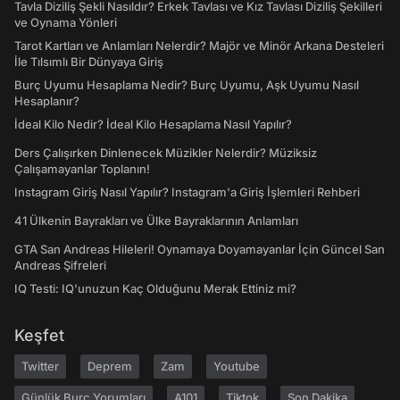
Tavla Diziliş Şekli Nasıldır? Erkek Tavlası ve Kız Tavlası Diziliş Şekilleri
ve Oynama Yönleri
Tarot Kartları ve Anlamları Nelerdir? Majör ve Minör Arkana Desteleri
İle Tılsımlı Bir Dünyaya Giriş
Burç Uyumu Hesaplama Nedir? Burç Uyumu, Aşk Uyumu Nasıl
Hesaplanır?
İdeal Kilo Nedir? İdeal Kilo Hesaplama Nasıl Yapılır?
Ders Çalışırken Dinlenecek Müzikler Nelerdir? Müziksiz
Çalışamayanlar Toplanın!
Instagram Giriş Nasıl Yapılır? Instagram'a Giriş İşlemleri Rehberi
41 Ülkenin Bayrakları ve Ülke Bayraklarının Anlamları
GTA San Andreas Hileleri! Oynamaya Doyamayanlar İçin Güncel San
Andreas Şifreleri
IQ Testi: IQ'unuzun Kaç Olduğunu Merak Ettiniz mi?
Keşfet
Twitter
Deprem
Zam
Youtube
Günlük Burç Yorumları
A101
Tiktok
Son Dakika