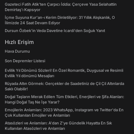
Gazeteci Fatih Atik'ten Çarpıcı İddia: Çerçeve Yasa Selahattin
Demirtaş'ı Kapsıyor
İçme Suyuna Kur'an-ı Kerim Dinletiliyor: 31 Yıllık Alışkanlık, O
İlimizde 24 Saat Devam Ediyor
Dursun Özbek'in Veda Davetine Icardi'den Soğuk Yanıt
Hızlı Erişim
Hava Durumu
Son Depremler Listesi
Evlilik Yıl Dönümü Sözleri! En Özel Romantik, Duygusal ve Resimli
Evlilik Yıl dönümü Mesajları
Rüyada Altın Görmek: Gerçekler de Saadetiniz de Çil Çil Altınlarda
Saklı Olabilir!
Doğal Taşların Merak Edilen Tüm Etkileri, Enerjileri ve Şifa Alanları:
Hangi Doğal Taş Ne İşe Yarar?
Emojilerin Anlamları: 2023 WhatsApp, Instagram ve Twitter'da En
Çok Kullanılan Emojiler ve Anlamları
Atasözleri ve Anlamları: A'dan Z'ye Gündelik Hayatta En Sık
Kullanılan Atasözleri ve Anlamları