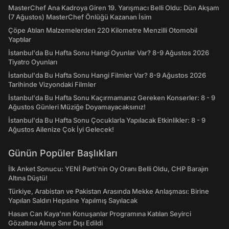
MasterChef Ana Kadroya Giren 19. Yarışmacı Belli Oldu: Dün Akşam
(7 Ağustos) MasterChef Önlüğü Kazanan İsim
Çöpe Atılan Malzemelerden 220 Kilometre Menzilli Otomobil
Yaptılar
İstanbul'da Bu Hafta Sonu Hangi Oyunlar Var? 8-9 Ağustos 2026
Tiyatro Oyunları
İstanbul'da Bu Hafta Sonu Hangi Filmler Var? 8-9 Ağustos 2026
Tarihinde Vizyondaki Filmler
İstanbul'da Bu Hafta Sonu Kaçırmamanız Gereken Konserler: 8 - 9
Ağustos Günleri Müziğe Doyamayacaksınız!
İstanbul'da Bu Hafta Sonu Çocuklarla Yapılacak Etkinlikler: 8 - 9
Ağustos Ailenize Çok İyi Gelecek!
Günün Popüler Başlıkları
İlk Anket Sonucu: YENİ Parti'nin Oy Oranı Belli Oldu, CHP Barajın
Altına Düştü!
Türkiye, Arabistan ve Pakistan Arasında Mekke Anlaşması: Birine
Yapılan Saldırı Hepsine Yapılmış Sayılacak
Hasan Can Kaya’nın Konuşanlar Programına Katılan Seyirci
Gözaltına Alınıp Sınır Dışı Edildi