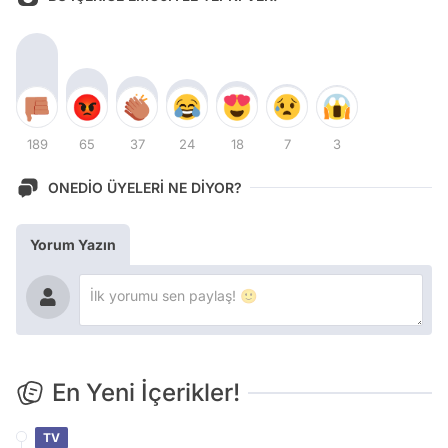
189
65
37
24
18
7
3
ONEDİO ÜYELERİ NE DİYOR?
Yorum Yazın
En Yeni İçerikler!
TV