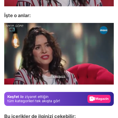
İşte o anlar:
Video
Test
/
Gündem
Magazin
Keşfet
ile ziyaret ettiğin
Video
tüm kategorileri tek akışta gör!
Test
Bu içerikler de ilginizi çekebilir: