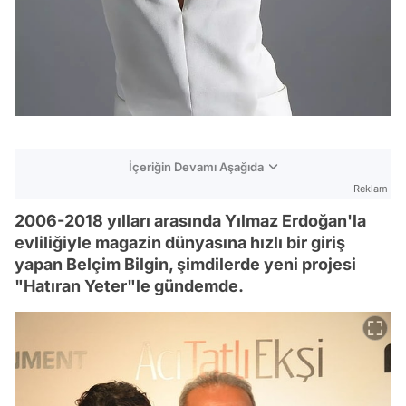
İçeriğin Devamı Aşağıda
Reklam
2006-2018 yılları arasında Yılmaz Erdoğan'la
evliliğiyle magazin dünyasına hızlı bir giriş
yapan Belçim Bilgin, şimdilerde yeni projesi
"Hatıran Yeter"le gündemde.