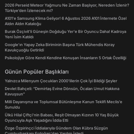
2026 Perseid Meteor Yağmuru Ne Zaman Başlıyor, Nereden İzlenir?
Türkiye’den İzlenecek mi?
A101'e Samsung Klima Geliyor! 6 Ağustos 2026 A101 İnternete Özel
Aldın Aldın Kataloğu
Burak Özçivit'li Güneşin Doğduğu Yer'e Bir Oyuncu Daha! Kadroya
Yeni İsim Katıldı
Google'ın Yapay Zeka Biriminin Başına Türk Mühendis Koray
Kavukçuoğlu Getirildi
Psikolojiye Göre Kendi Kendine Konuşan İnsanların 5 Ortak Özelliği
Günün Popüler Başlıkları
Yalnızca Milenyum Çocukları 2000'lilerin Çok İyi Bildiği Şeyler
Devlet Bahçeli: “Demirtaş Evine Dönsün, Öcalan Umut Hakkına
Kavuşsun”
Milli Dayanışma ve Toplumsal Bütünleşme Kanun Teklifi Meclis’e
Sunuldu
Ülkü Hilal Çiftçi'nin Babası, Reşit Olmayan Kızının 10 Yaş Büyük
Oyuncuyla Aşk Yaşadığını İddia Etti
Özge Özpirinçci İddialarıyla Gündem Olan Kübra Süzgün
Cumhurbaşkanı Erdoğan'dan Yardım İstedi