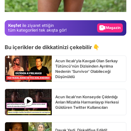
Gündem
Magazin
Keşfet
ile ziyaret ettiğin
Video
tüm kategorileri tek akışta gör!
Test
Bu içerikler de dikkatinizi çekebilir 👇
Acun Ilıcalı'yla Kavgalı Olan Serkay
Tütüncü'nün Dizisinden Ayrılma
Nedenin 'Survivor' Olabileceği
Düşünüldü
Acun Ilıcalı'nın Konseyde Çıldırdığı
Anları Mizahla Harmanlayıp Herkesi
Güldüren Twitter Kullanıcıları
Dayak Yedi, Diskalifiye Edildi!