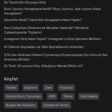
İle Tılsımlı Bir Dünyaya Giriş
Burç Uyumu Hesaplama Nedir? Burç Uyumu, Aşk Uyumu Nasıl
Hesaplanır?
İdeal Kilo Nedir? İdeal Kilo Hesaplama Nasıl Yapılır?
Ders Çalışırken Dinlenecek Müzikler Nelerdir? Müziksiz
Çalışamayanlar Toplanın!
Instagram Giriş Nasıl Yapılır? Instagram'a Giriş İşlemleri Rehberi
41 Ülkenin Bayrakları ve Ülke Bayraklarının Anlamları
GTA San Andreas Hileleri! Oynamaya Doyamayanlar İçin Güncel San
Andreas Şifreleri
IQ Testi: IQ'unuzun Kaç Olduğunu Merak Ettiniz mi?
Keşfet
Twitter
Deprem
Zam
Youtube
Günlük Burç Yorumları
A101
Tiktok
Son Dakika
Bugün Ne Pişirsem
Gezilecek Yerler