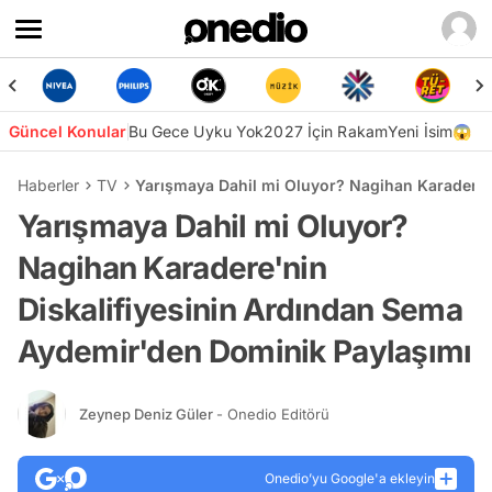
Güncel Konular
Bu Gece Uyku Yok
2027 İçin Rakam
Yeni İsim😱
Haberler
TV
Yarışmaya Dahil mi Oluyor? Nagihan Karadere'
Yarışmaya Dahil mi Oluyor?
Nagihan Karadere'nin
Diskalifiyesinin Ardından Sema
Aydemir'den Dominik Paylaşımı
Zeynep Deniz Güler
- Onedio Editörü
Onedio’yu Google'a ekleyin