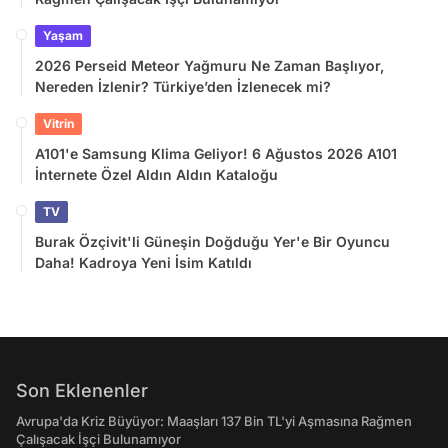
Yaşam
2026 Perseid Meteor Yağmuru Ne Zaman Başlıyor,
Nereden İzlenir? Türkiye’den İzlenecek mi?
Vitrin
A101'e Samsung Klima Geliyor! 6 Ağustos 2026 A101
İnternete Özel Aldın Aldın Kataloğu
TV
Burak Özçivit'li Güneşin Doğduğu Yer'e Bir Oyuncu
Daha! Kadroya Yeni İsim Katıldı
Son Eklenenler
Avrupa'da Kriz Büyüyor: Maaşları 137 Bin TL'yi Aşmasına Rağmen
Çalışacak İşçi Bulunamıyor