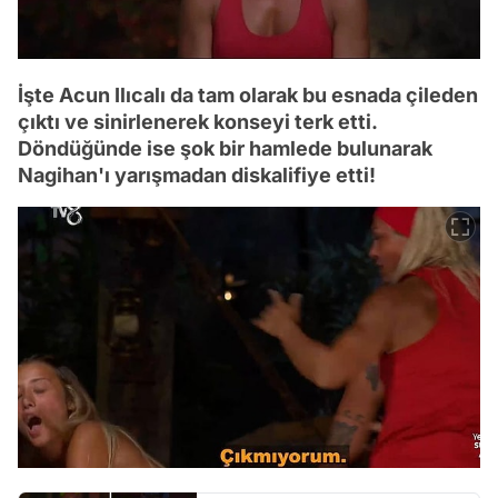
İşte Acun Ilıcalı da tam olarak bu esnada çileden
çıktı ve sinirlenerek konseyi terk etti.
Döndüğünde ise şok bir hamlede bulunarak
Nagihan'ı yarışmadan diskalifiye etti!