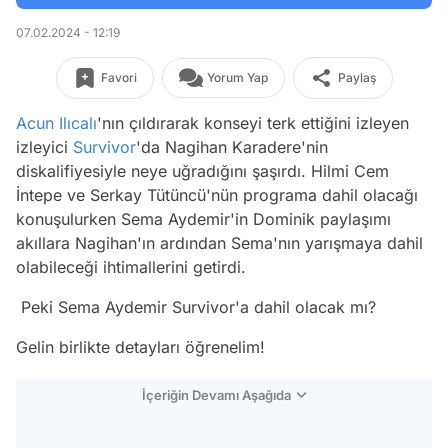
07.02.2024 - 12:19
Favori
Yorum Yap
Paylaş
Acun Ilıcalı
'nın çıldırarak konseyi terk ettiğini izleyen
izleyici
Survivor
'da Nagihan Karadere'nin
diskalifiyesiyle neye uğradığını şaşırdı. Hilmi Cem
İntepe ve Serkay Tütüncü'nün programa dahil olacağı
konuşulurken Sema Aydemir'in Dominik paylaşımı
akıllara Nagihan'ın ardından Sema'nın yarışmaya dahil
olabileceği ihtimallerini getirdi.
Peki Sema Aydemir Survivor'a dahil olacak mı?
Gelin birlikte detayları öğrenelim!
İçeriğin Devamı Aşağıda