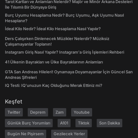
Tarot Kartları ve Anlamları Nelerdir? Majör ve Minör Arkana Desteleri
İle Tılsımlı Bir Dünyaya Giriş
Burç Uyumu Hesaplama Nedir? Burç Uyumu, Aşk Uyumu Nasıl
Hesaplanır?
İdeal Kilo Nedir? İdeal Kilo Hesaplama Nasıl Yapılır?
Ders Çalışırken Dinlenecek Müzikler Nelerdir? Müziksiz
Çalışamayanlar Toplanın!
Instagram Giriş Nasıl Yapılır? Instagram'a Giriş İşlemleri Rehberi
41 Ülkenin Bayrakları ve Ülke Bayraklarının Anlamları
GTA San Andreas Hileleri! Oynamaya Doyamayanlar İçin Güncel San
Andreas Şifreleri
IQ Testi: IQ'unuzun Kaç Olduğunu Merak Ettiniz mi?
Keşfet
Twitter
Deprem
Zam
Youtube
Günlük Burç Yorumları
A101
Tiktok
Son Dakika
Bugün Ne Pişirsem
Gezilecek Yerler