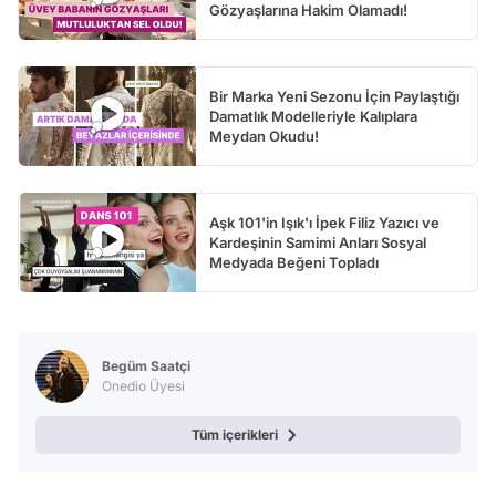
Gözyaşlarına Hakim Olamadı!
Bir Marka Yeni Sezonu İçin Paylaştığı
Damatlık Modelleriyle Kalıplara
Meydan Okudu!
Aşk 101'in Işık'ı İpek Filiz Yazıcı ve
Kardeşinin Samimi Anları Sosyal
Medyada Beğeni Topladı
Begüm Saatçi
Onedio Üyesi
Tüm içerikleri