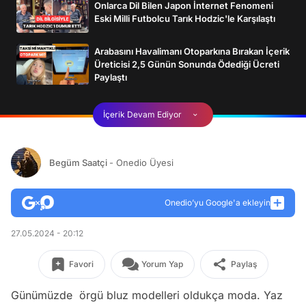
Onlarca Dil Bilen Japon İnternet Fenomeni
Eski Milli Futbolcu Tarık Hodzic'le Karşılaştı
Arabasını Havalimanı Otoparkına Bırakan İçerik
Üreticisi 2,5 Günün Sonunda Ödediği Ücreti
Paylaştı
İçerik Devam Ediyor
Begüm Saatçi
- Onedio Üyesi
Onedio’yu Google'a ekleyin
27.05.2024 - 20:12
Favori
Yorum Yap
Paylaş
Günümüzde örgü bluz modelleri oldukça moda. Yaz