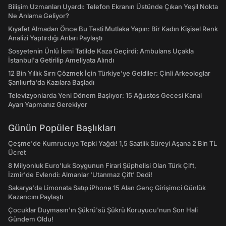
Bilişim Uzmanları Uyardı: Telefon Ekranın Üstünde Çıkan Yeşil Nokta
Ne Anlama Geliyor?
Kıyafet Almadan Önce Bu Testi Mutlaka Yapın: Bir Kadın Kişisel Renk
Analizi Yaptırdığı Anları Paylaştı
Sosyetenin Ünlü İsmi Tatilde Kaza Geçirdi: Ambulans Uçakla
İstanbul'a Getirilip Ameliyata Alındı
12 Bin Yıllık Sırrı Çözmek İçin Türkiye'ye Geldiler: Çinli Arkeologlar
Şanlıurfa'da Kazılara Başladı
Televizyonlarda Yeni Dönem Başlıyor: 15 Ağustos Gecesi Kanal
Ayarı Yapmanız Gerekiyor
Günün Popüler Başlıkları
Çeşme'de Kumrucuya Tepki Yağdı! 1,5 Saatlik Süreyi Aşana 2 Bin TL
Ücret
8 Milyonluk Euro'luk Soygunun Firari Şüphelisi Olan Türk Çift,
İzmir'de Evlendi: Almanlar 'Utanmaz Çift' Dedi!
Sakarya'da Limonata Satıp iPhone 15 Alan Genç Girişimci Günlük
Kazancını Paylaştı
Çocuklar Duymasın'ın Şükrü'sü Şükrü Koruyucu'nun Son Hali
Gündem Oldu!