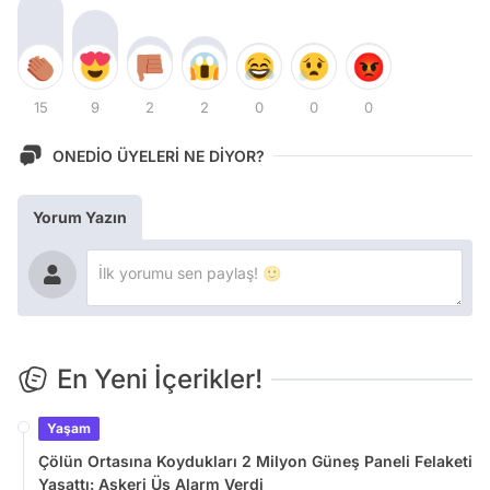
15
9
2
2
0
0
0
ONEDİO ÜYELERİ NE DİYOR?
Yorum Yazın
En Yeni İçerikler!
Yaşam
Çölün Ortasına Koydukları 2 Milyon Güneş Paneli Felaketi
Yaşattı: Askeri Üs Alarm Verdi