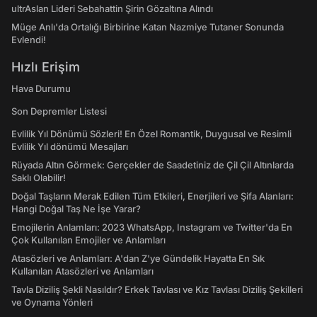
ultrAslan Lideri Sebahattin Şirin Gözaltına Alındı
Müge Anlı'da Ortalığı Birbirine Katan Nazmiye Tutaner Sonunda
Evlendi!
Hızlı Erişim
Hava Durumu
Son Depremler Listesi
Evlilik Yıl Dönümü Sözleri! En Özel Romantik, Duygusal ve Resimli
Evlilik Yıl dönümü Mesajları
Rüyada Altın Görmek: Gerçekler de Saadetiniz de Çil Çil Altınlarda
Saklı Olabilir!
Doğal Taşların Merak Edilen Tüm Etkileri, Enerjileri ve Şifa Alanları:
Hangi Doğal Taş Ne İşe Yarar?
Emojilerin Anlamları: 2023 WhatsApp, Instagram ve Twitter'da En
Çok Kullanılan Emojiler ve Anlamları
Atasözleri ve Anlamları: A'dan Z'ye Gündelik Hayatta En Sık
Kullanılan Atasözleri ve Anlamları
Tavla Diziliş Şekli Nasıldır? Erkek Tavlası ve Kız Tavlası Diziliş Şekilleri
ve Oynama Yönleri