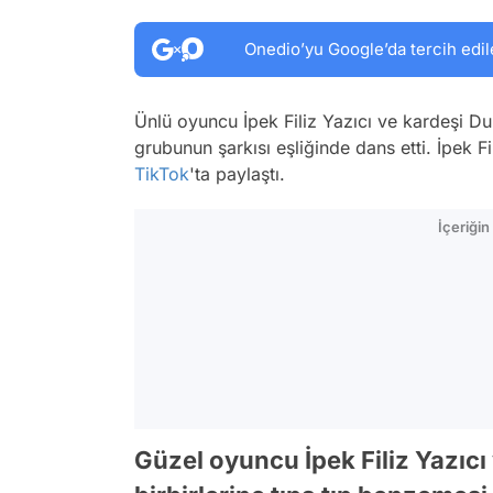
Onedio’yu Google’da tercih edil
Ünlü oyuncu İpek Filiz Yazıcı ve kardeşi D
grubunun şarkısı eşliğinde dans etti. İpek F
TikTok
'ta paylaştı.
İçeriği
Güzel oyuncu İpek Filiz Yazıcı