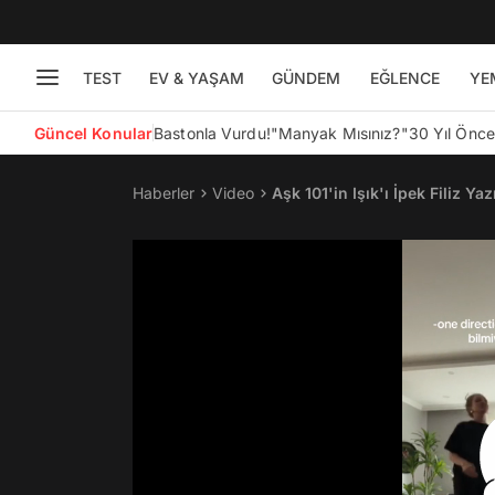
TEST
EV & YAŞAM
GÜNDEM
EĞLENCE
YE
Güncel Konular
Bastonla Vurdu!
"Manyak Mısınız?"
30 Yıl Önc
Haberler
Video
Aşk 101'in Işık'ı İpek Filiz 