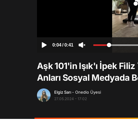
0:04
/
0:41
Aşk 101'in Işık'ı İpek Fil
Anları Sosyal Medyada B
Elgiz Sarı
- Onedio Üyesi
27.05.2024 - 17:02