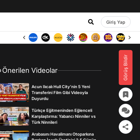
Giriş Yap
Görüş Bildir
Önerilen Videolar
Acun Ilıcalı Hull City’nin 5 Yeni
Transferini Film Gibi Videoyla
Duyurdu
Türkçe Eğitmeninden Eğlenceli
Karşılaştırma: Yabancı Ninniler vs
Türk Ninnileri
Arabasını Havalimanı Otoparkına
Bırakan İçerik Üreticisi 2,5 Günün