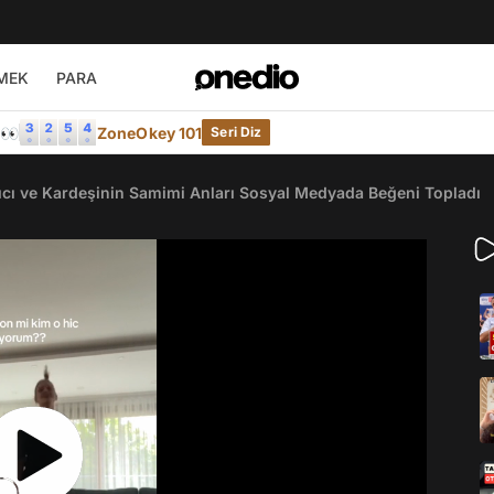
MEK
PARA
e👀
ZoneOkey 101
Seri Diz
Yazıcı ve Kardeşinin Samimi Anları Sosyal Medyada Beğeni Topladı