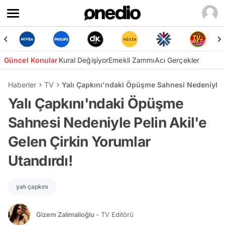
Güncel Konular
Kural Değişiyor
Emekli Zammı
Acı Gerçekler
Haberler
TV
Yalı Çapkını'ndaki Öpüşme Sahnesi Nedeniyle Pe
Yalı Çapkını'ndaki Öpüşme
Sahnesi Nedeniyle Pelin Akil'e
Gelen Çirkin Yorumlar
Utandırdı!
yalı çapkını
Gizem Zalimalioğlu
- TV Editörü