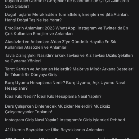
Rüyada Altın Görmek: Gerçekler de Saadetiniz de Çil Çil Altınlarda
Saklı Olabilir!
Doğal Taşların Merak Edilen Tüm Etkileri, Enerjileri ve Şifa Alanları:
Hangi Doğal Taş Ne İşe Yarar?
Emojilerin Anlamları: 2023 WhatsApp, Instagram ve Twitter'da En
Çok Kullanılan Emojiler ve Anlamları
Atasözleri ve Anlamları: A'dan Z'ye Gündelik Hayatta En Sık
Kullanılan Atasözleri ve Anlamları
Tavla Diziliş Şekli Nasıldır? Erkek Tavlası ve Kız Tavlası Diziliş Şekilleri
ve Oynama Yönleri
Tarot Kartları ve Anlamları Nelerdir? Majör ve Minör Arkana Desteleri
İle Tılsımlı Bir Dünyaya Giriş
Burç Uyumu Hesaplama Nedir? Burç Uyumu, Aşk Uyumu Nasıl
Hesaplanır?
İdeal Kilo Nedir? İdeal Kilo Hesaplama Nasıl Yapılır?
Ders Çalışırken Dinlenecek Müzikler Nelerdir? Müziksiz
Çalışamayanlar Toplanın!
Instagram Giriş Nasıl Yapılır? Instagram'a Giriş İşlemleri Rehberi
41 Ülkenin Bayrakları ve Ülke Bayraklarının Anlamları