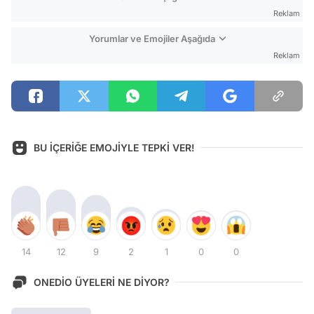
Reklam
Yorumlar ve Emojiler Aşağıda
Reklam
BU İÇERİĞE EMOJİYLE TEPKİ VER!
14
12
9
2
1
0
0
ONEDİO ÜYELERİ NE DİYOR?