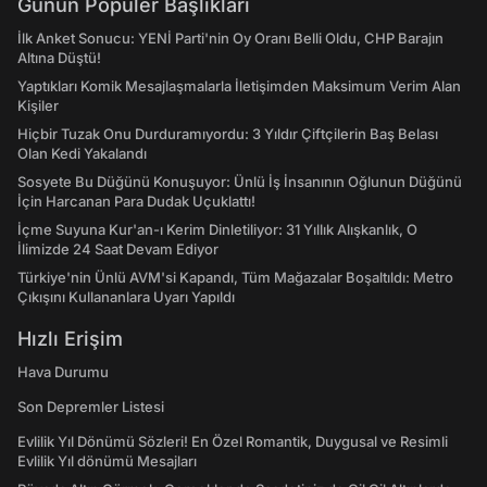
Günün Popüler Başlıkları
İlk Anket Sonucu: YENİ Parti'nin Oy Oranı Belli Oldu, CHP Barajın
Altına Düştü!
Yaptıkları Komik Mesajlaşmalarla İletişimden Maksimum Verim Alan
Kişiler
Hiçbir Tuzak Onu Durduramıyordu: 3 Yıldır Çiftçilerin Baş Belası
Olan Kedi Yakalandı
Sosyete Bu Düğünü Konuşuyor: Ünlü İş İnsanının Oğlunun Düğünü
İçin Harcanan Para Dudak Uçuklattı!
İçme Suyuna Kur'an-ı Kerim Dinletiliyor: 31 Yıllık Alışkanlık, O
İlimizde 24 Saat Devam Ediyor
Türkiye'nin Ünlü AVM'si Kapandı, Tüm Mağazalar Boşaltıldı: Metro
Çıkışını Kullananlara Uyarı Yapıldı
Hızlı Erişim
Hava Durumu
Son Depremler Listesi
Evlilik Yıl Dönümü Sözleri! En Özel Romantik, Duygusal ve Resimli
Evlilik Yıl dönümü Mesajları