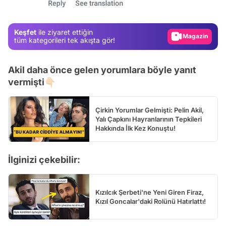
Gündem
Magazin
Keşfet
ile ziyaret ettiğin
Video
tüm kategorileri tek akışta gör!
Test
Akil daha önce gelen yorumlara böyle yanıt
vermişti👇🏻
Çirkin Yorumlar Gelmişti: Pelin Akil,
Yalı Çapkını Hayranlarının Tepkileri
Hakkında İlk Kez Konuştu!
İlginizi çekebilir:
Kızılcık Şerbeti'ne Yeni Giren Firaz,
Kızıl Goncalar'daki Rolünü Hatırlattı!