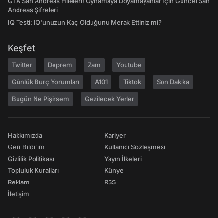
GTA San Andreas Hileleri! Oynamaya Doyamayanlar İçin Güncel San
Andreas Şifreleri
IQ Testi: IQ'unuzun Kaç Olduğunu Merak Ettiniz mi?
Keşfet
Twitter
Deprem
Zam
Youtube
Günlük Burç Yorumları
A101
Tiktok
Son Dakika
Bugün Ne Pişirsem
Gezilecek Yerler
Hakkımızda
Kariyer
Geri Bildirim
Kullanıcı Sözleşmesi
Gizlilik Politikası
Yayın İlkeleri
Topluluk Kuralları
Künye
Reklam
RSS
İletişim