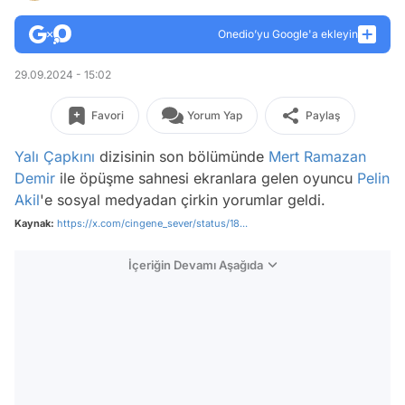
Onedio’yu Google'a ekleyin
29.09.2024 - 15:02
Favori
Yorum Yap
Paylaş
Yalı Çapkını
dizisinin son bölümünde
Mert Ramazan
Demir
ile öpüşme sahnesi ekranlara gelen oyuncu
Pelin
Akil
'e sosyal medyadan çirkin yorumlar geldi.
Kaynak:
https://x.com/cingene_sever/status/18...
İçeriğin Devamı Aşağıda