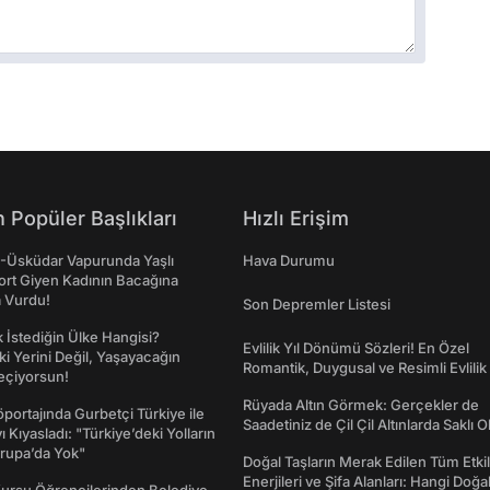
 Popüler Başlıkları
Hızlı Erişim
ş-Üsküdar Vapurunda Yaşlı
Hava Durumu
ort Giyen Kadının Bacağına
a Vurdu!
Son Depremler Listesi
İstediğin Ülke Hangisi?
Evlilik Yıl Dönümü Sözleri! En Özel
ki Yerini Değil, Yaşayacağın
Romantik, Duygusal ve Resimli Evlilik 
eçiyorsun!
dönümü Mesajları
Rüyada Altın Görmek: Gerçekler de
portajında Gurbetçi Türkiye ile
Saadetiniz de Çil Çil Altınlarda Saklı Ol
ı Kıyasladı: "Türkiye’deki Yolların
rupa’da Yok"
Doğal Taşların Merak Edilen Tüm Etkil
Enerjileri ve Şifa Alanları: Hangi Doğa