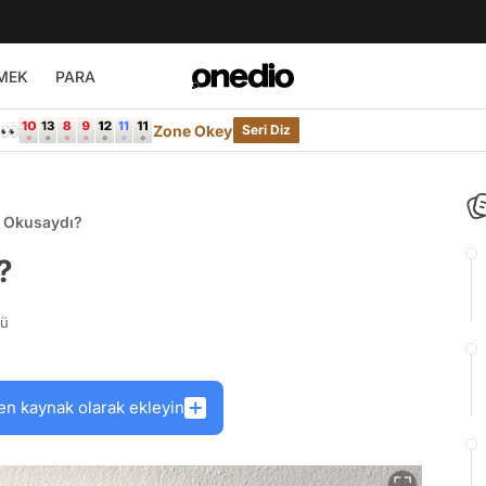
MEK
PARA
e👀
Zone Okey
Seri Diz
u Okusaydı?
?
rü
en kaynak olarak ekleyin