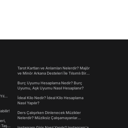
Tarot Kartları ve Anlamları Nelerdir? Majör
ve Minör Arkana Desteleri İle Tılsımlı Bir
Dünyaya Giriş
Burç Uyumu Hesaplama Nedir? Burç
Uyumu, Aşk Uyumu Nasıl Hesaplanır?
Yıl
İdeal Kilo Nedir? İdeal Kilo Hesaplama
Nasıl Yapılır?
abilir!
Ders Çalışırken Dinlenecek Müzikler
Nelerdir? Müziksiz Çalışamayanlar
eri,
Toplanın!
l Taş
Instagram Giriş Nasıl Yapılır? Instagram'a