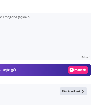
e Emojiler Aşağıda
Video
Test
Gündem
Reklam
Magazin
 akışta gör!
Video
Test
Tüm içerikleri