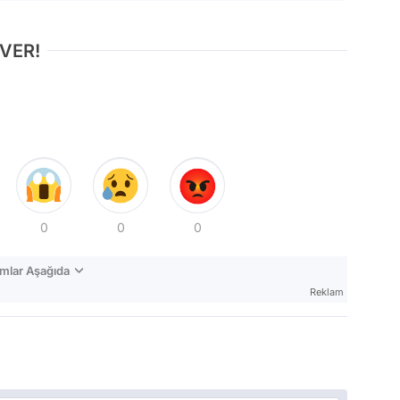
 VER!
0
0
0
mlar Aşağıda
Reklam