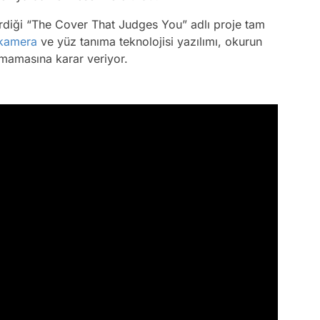
diği “The Cover That Judges You” adlı proje tam
kamera
ve yüz tanıma teknolojisi yazılımı, okurun
ılmamasına karar veriyor.