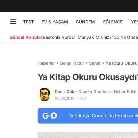
TEST
EV & YAŞAM
GÜNDEM
EĞLENCE
YE
Güncel Konular
Bastonla Vurdu!
"Manyak Mısınız?"
30 Yıl Önc
Haberler
Genel Kültür
Sanat
Ya Kitap Okur
Ya Kitap Okuru Okusaydı
Deniz Gök
- Onedio Gündem - Haber Editö
06.02.2015 - 16:57
Onedio’yu Google’da tercih edil