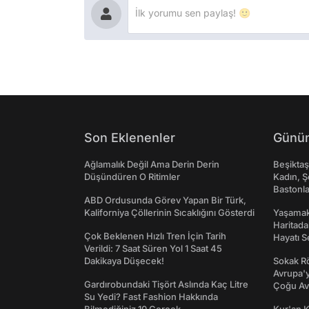
Son Eklenenler
Günün
Ağlamalık Değil Ama Derin Derin
Beşikta
Düşündüren O Ritimler
Kadın, Ş
Bastonl
ABD Ordusunda Görev Yapan Bir Türk,
Kaliforniya Çöllerinin Sıcaklığını Gösterdi
Yaşamak 
Haritada
Çok Beklenen Hızlı Tren İçin Tarih
Hayatı S
Verildi: 7 Saat Süren Yol 1 Saat 45
Dakikaya Düşecek!
Sokak Rö
Avrupa'y
Gardırobundaki Tişört Aslında Kaç Litre
Çoğu Av
Su Yedi? Fast Fashion Hakkında