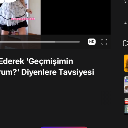
3
4
Ederek 'Geçmişimin
urum?' Diyenlere Tavsiyesi