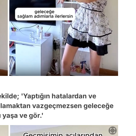
şekilde; 'Yaptığın hatalardan ve
abalamaktan vazgeçmezsen geleceğe
ı yaşa ve gör.'