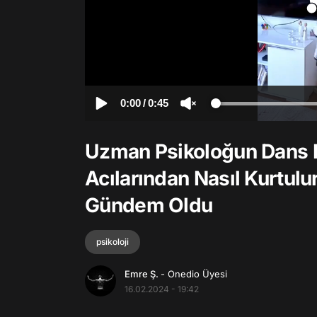
0:00
/
0:45
Uzman Psikoloğun Dans 
Acılarından Nasıl Kurtul
Gündem Oldu
psikoloji
Emre Ş.
- Onedio Üyesi
16.02.2024 - 19:42