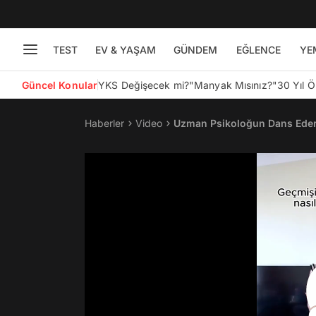
TEST
EV & YAŞAM
GÜNDEM
EĞLENCE
YE
Güncel Konular
YKS Değişecek mi?
"Manyak Mısınız?"
30 Yıl 
Haberler
Video
Uzman Psikoloğun Dans Edere