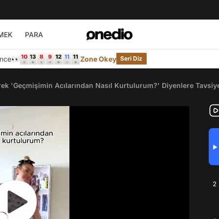
MEK
PARA
Önce👀
Zone Okey
Seri Diz
k 'Geçmişimin Acılarından Nasıl Kurtulurum?' Diyenlere Tavsi
▶
2