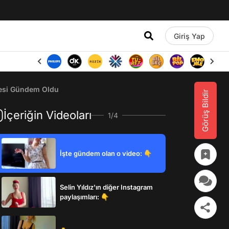
Giriş Yap
yesi Gündem Oldu
Görüş Bildir
İçeriğin Videoları
1/4
İşte gündem olan o video: 👇
Selin Yıldız'ın diğer Instagram
paylaşımları: 👇