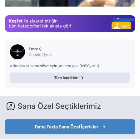
Magazin
Video
Keşfet
ile ziyaret ettiğin
Test
tüm kategorileri tek akışta gör!
Emre Ş.
Onedio Üyesi
Arkadaşlar bana sövmeyin, annem çok üzülüyor. :(
Tüm içerikleri
Sana Özel Seçtiklerimiz
Daha Fazla Sana Özel İçerikler