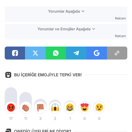
Yorumlar Aşağıda
Reklam
Yorumlar ve Emojiler Aşağıda
Reklam
BU İÇERİĞE EMOJİYLE TEPKİ VER!
17
11
3
2
1
0
0
ONEDİO ÜYELERİ NE DİYOR?