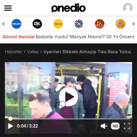
Güncel Konular
Bastonla Vurdu!
"Manyak Mısınız?"
30 Yıl Önce👀
Haberler
Video
Uyarıları Dikkate Almayıp Tıka Basa Yolcu T
0:04
/
3:22