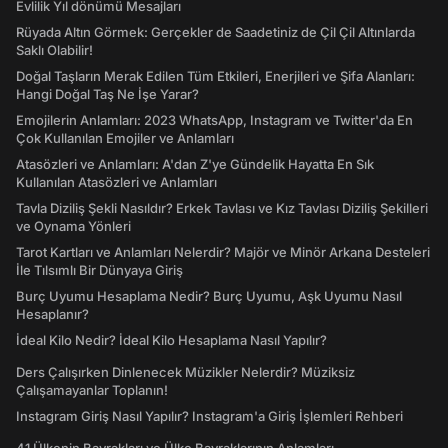
Evlilik Yıl dönümü Mesajları
Rüyada Altın Görmek: Gerçekler de Saadetiniz de Çil Çil Altınlarda
Saklı Olabilir!
Doğal Taşların Merak Edilen Tüm Etkileri, Enerjileri ve Şifa Alanları:
Hangi Doğal Taş Ne İşe Yarar?
Emojilerin Anlamları: 2023 WhatsApp, Instagram ve Twitter'da En
Çok Kullanılan Emojiler ve Anlamları
Atasözleri ve Anlamları: A'dan Z'ye Gündelik Hayatta En Sık
Kullanılan Atasözleri ve Anlamları
Tavla Diziliş Şekli Nasıldır? Erkek Tavlası ve Kız Tavlası Diziliş Şekilleri
ve Oynama Yönleri
Tarot Kartları ve Anlamları Nelerdir? Majör ve Minör Arkana Desteleri
İle Tılsımlı Bir Dünyaya Giriş
Burç Uyumu Hesaplama Nedir? Burç Uyumu, Aşk Uyumu Nasıl
Hesaplanır?
İdeal Kilo Nedir? İdeal Kilo Hesaplama Nasıl Yapılır?
Ders Çalışırken Dinlenecek Müzikler Nelerdir? Müziksiz
Çalışamayanlar Toplanın!
Instagram Giriş Nasıl Yapılır? Instagram'a Giriş İşlemleri Rehberi