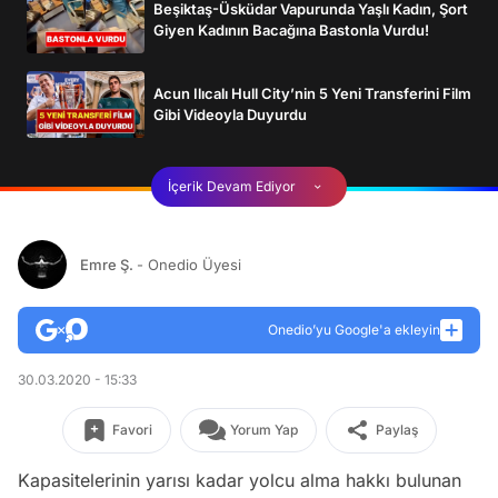
Beşiktaş-Üsküdar Vapurunda Yaşlı Kadın, Şort
Giyen Kadının Bacağına Bastonla Vurdu!
Acun Ilıcalı Hull City’nin 5 Yeni Transferini Film
Gibi Videoyla Duyurdu
İçerik Devam Ediyor
Emre Ş.
- Onedio Üyesi
Onedio’yu Google'a ekleyin
30.03.2020 - 15:33
Favori
Yorum Yap
Paylaş
Kapasitelerinin yarısı kadar yolcu alma hakkı bulunan