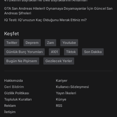
41 Ülkenin Bayrakları ve Ülke Bayraklarının Anlamları
GTA San Andreas Hileleri! Oynamaya Doyamayanlar İçin Güncel San
Andreas Şifreleri
IQ Testi: IQ'unuzun Kaç Olduğunu Merak Ettiniz mi?
Keşfet
Twitter
Deprem
Zam
Youtube
Günlük Burç Yorumları
A101
Tiktok
Son Dakika
Bugün Ne Pişirsem
Gezilecek Yerler
Hakkımızda
Kariyer
Geri Bildirim
Kullanıcı Sözleşmesi
Gizlilik Politikası
Yayın İlkeleri
Topluluk Kuralları
Künye
Reklam
RSS
İletişim