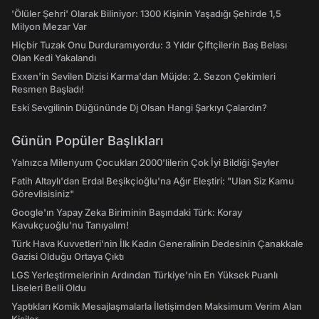
'Ölüler Şehri' Olarak Biliniyor: 1300 Kişinin Yaşadığı Şehirde 1,5
Milyon Mezar Var
Hiçbir Tuzak Onu Durduramıyordu: 3 Yıldır Çiftçilerin Baş Belası
Olan Kedi Yakalandı
Exxen'in Sevilen Dizisi Karma'dan Müjde: 2. Sezon Çekimleri
Resmen Başladı!
Eski Sevgilinin Düğününde Dj Olsan Hangi Şarkıyı Çalardın?
Günün Popüler Başlıkları
Yalnızca Milenyum Çocukları 2000'lilerin Çok İyi Bildiği Şeyler
Fatih Altaylı'dan Erdal Beşikçioğlu'na Ağır Eleştiri: "Ulan Siz Kamu
Görevlisisiniz"
Google'ın Yapay Zeka Biriminin Başındaki Türk: Koray
Kavukçuoğlu'nu Tanıyalım!
Türk Hava Kuvvetleri'nin İlk Kadın Generalinin Dedesinin Çanakkale
Gazisi Olduğu Ortaya Çıktı
LGS Yerleştirmelerinin Ardından Türkiye'nin En Yüksek Puanlı
Liseleri Belli Oldu
Yaptıkları Komik Mesajlaşmalarla İletişimden Maksimum Verim Alan