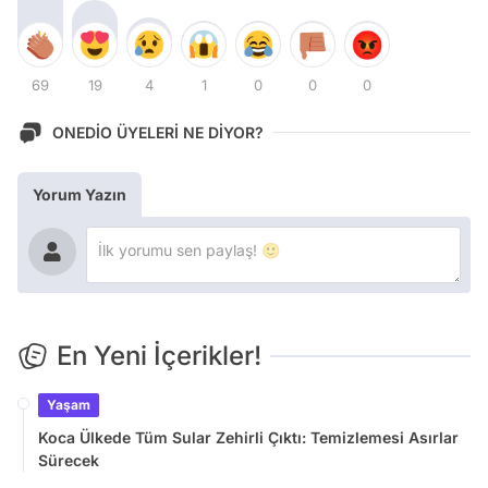
69
19
4
1
0
0
0
ONEDİO ÜYELERİ NE DİYOR?
Yorum Yazın
En Yeni İçerikler!
Yaşam
Koca Ülkede Tüm Sular Zehirli Çıktı: Temizlemesi Asırlar
Sürecek