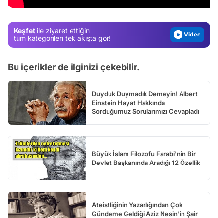
Gündem
Magazin
Keşfet
ile ziyaret ettiğin
Video
tüm kategorileri tek akışta gör!
Test
Bu içerikler de ilginizi çekebilir.
Duyduk Duymadık Demeyin! Albert
Einstein Hayat Hakkında
Sorduğumuz Sorularımızı Cevapladı
Büyük İslam Filozofu Farabi'nin Bir
Devlet Başkanında Aradığı 12 Özellik
Ateistliğinin Yazarlığından Çok
Gündeme Geldiği Aziz Nesin'in Şair