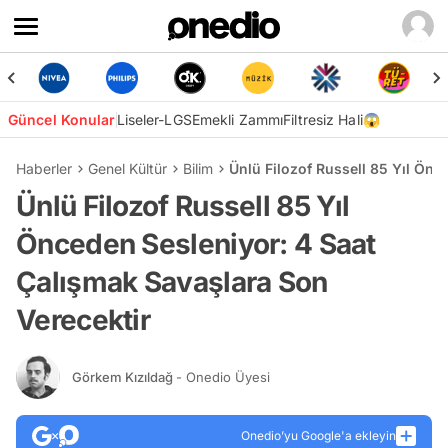
Güncel Konular
Liseler-LGS
Emekli Zammı
Filtresiz Hali😱
Haberler
Genel Kültür
Bilim
Ünlü Filozof Russell 85 Yıl Önc
Ünlü Filozof Russell 85 Yıl
Önceden Sesleniyor: 4 Saat
Çalışmak Savaşlara Son
Verecektir
Görkem Kızıldağ
- Onedio Üyesi
Onedio’yu Google'a ekleyin