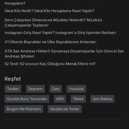
Hesaplanır?
İdeal Kilo Nedir? İdeal Kilo Hesaplama Nasıl Yapılır?
Ders Çalışırken Dinlenecek Müzikler Nelerdir? Müziksiz
Çalışamayanlar Toplanın!
Instagram Giriş Nasıl Yapılır? Instagram'a Giriş İşlemleri Rehberi
41 Ülkenin Bayrakları ve Ülke Bayraklarının Anlamları
GTA San Andreas Hileleri! Oynamaya Doyamayanlar İçin Güncel San
Andreas Şifreleri
IQ Testi: IQ'unuzun Kaç Olduğunu Merak Ettiniz mi?
Keşfet
Twitter
Deprem
Zam
Youtube
Günlük Burç Yorumları
A101
Tiktok
Son Dakika
Bugün Ne Pişirsem
Gezilecek Yerler