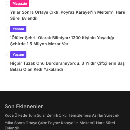
Magazin
Yıllar Sonra Ortaya Çıktı: Poyraz Karayel'in Meltem'i Hare
Sürel Evlendi!
Yaşam
'Ölüler Şehri' Olarak Biliniyor: 1300 Kişinin Yaşadığı
Şehirde 1,5 Milyon Mezar Var
Yaşam
Hiçbir Tuzak Onu Durduramıyordu: 3 Yıldır Çiftçilerin Baş
Belası Olan Kedi Yakalandı
Son Eklenenler
Koca Ülkede Tüm Sular Zehirli Çıktı: Temizlemesi Asırlar Sürecek
Yıllar Sonra Ortaya Çıktı: Poyraz Karayel'in Meltem'i Hare Sürel
Evlendi!