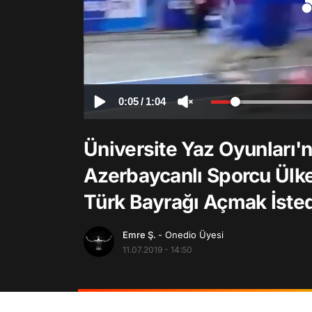
0:05
/
1:04
Üniversite Yaz Oyunları'
Azerbaycanlı Sporcu Ülke
Türk Bayrağı Açmak İsted
Emre Ş.
- Onedio Üyesi
11.07.2019 - 14:50