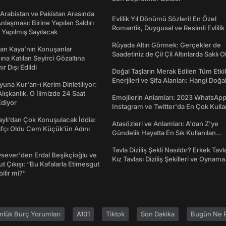
 Arabistan ve Pakistan Arasında
Evlilik Yıl Dönümü Sözleri! En Özel
laşması: Birine Yapılan Saldırı
Romantik, Duygusal ve Resimli Evlilik 
Yapılmış Sayılacak
dönümü Mesajları
Rüyada Altın Görmek: Gerçekler de
an Kaya’nın Konuşanlar
Saadetiniz de Çil Çil Altınlarda Saklı Ol
na Katılan Seyirci Gözaltına
nır Dışı Edildi
Doğal Taşların Merak Edilen Tüm Etkil
Enerjileri ve Şifa Alanları: Hangi Doğa
una Kur'an-ı Kerim Dinletiliyor:
Ne İşe Yarar?
 Alışkanlık, O İlimizde 24 Saat
Emojilerin Anlamları: 2023 WhatsApp
diyor
Instagram ve Twitter'da En Çok Kulla
Emojiler ve Anlamları
taylı’dan Çok Konuşulacak İddia:
Atasözleri ve Anlamları: A'dan Z'ye
afçı Oldu Cem Küçük’ün Adını
Gündelik Hayatta En Sık Kullanılan
Atasözleri ve Anlamları
Tavla Diziliş Şekli Nasıldır? Erkek Tavl
sever'den Erdal Beşikçioğlu ve
Kız Tavlası Diziliş Şekilleri ve Oynama
t Çıkışı: “Bu Kafalarla Etimesgut
Yönleri
ilir mi?”
nlük Burç Yorumları
A101
Tiktok
Son Dakika
Bugün Ne P