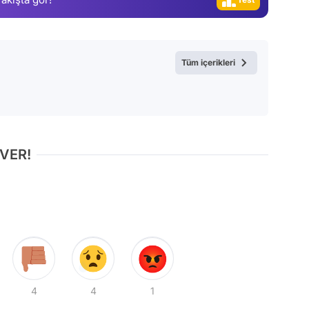
Tüm içerikleri
 VER!
4
4
1