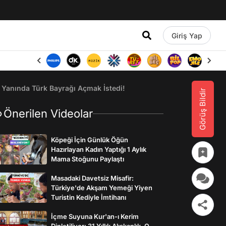
Giriş Yap
 Yanında Türk Bayrağı Açmak İstedi!
Görüş Bildir
Önerilen Videolar
Köpeği İçin Günlük Öğün
Hazırlayan Kadın Yaptığı 1 Aylık
Mama Stoğunu Paylaştı
Masadaki Davetsiz Misafir:
Türkiye'de Akşam Yemeği Yiyen
Turistin Kediyle İmtihanı
İçme Suyuna Kur'an-ı Kerim
Dinletiliyor: 31 Yıllık Alışkanlık, O