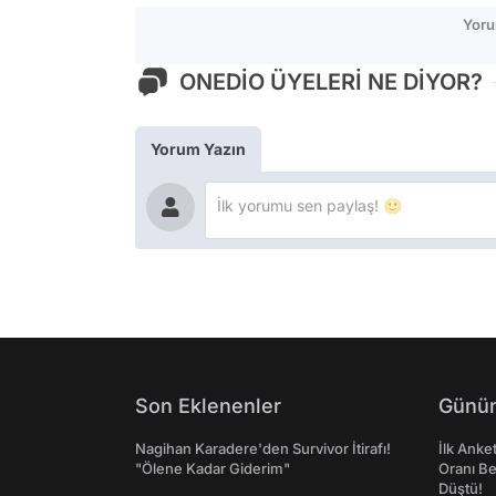
Yoru
ONEDİO ÜYELERİ NE DİYOR?
Yorum Yazın
Son Eklenenler
Günün
Nagihan Karadere'den Survivor İtirafı!
İlk Anke
"Ölene Kadar Giderim"
Oranı Be
Düştü!