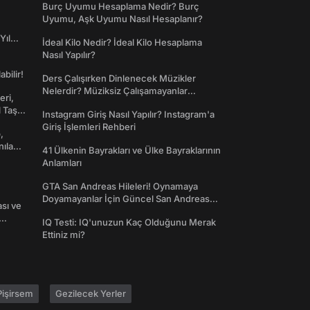
Burç Uyumu Hesaplama Nedir? Burç
Uyumu, Aşk Uyumu Nasıl Hesaplanır?
Yıl
İdeal Kilo Nedir? İdeal Kilo Hesaplama
Nasıl Yapılır?
abilir!
Ders Çalışırken Dinlenecek Müzikler
Nelerdir? Müziksiz Çalışamayanlar
eri,
Toplanın!
l Taş
Instagram Giriş Nasıl Yapılır? Instagram'a
Giriş İşlemleri Rehberi
,
nılan
41 Ülkenin Bayrakları ve Ülke Bayraklarının
Anlamları
GTA San Andreas Hileleri! Oynamaya
Doyamayanlar İçin Güncel San Andreas
ası ve
Şifreleri
IQ Testi: IQ'unuzun Kaç Olduğunu Merak
Ettiniz mi?
işirsem
Gezilecek Yerler