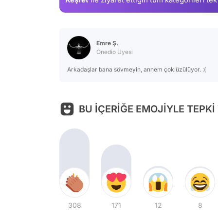
Emre Ş.
Onedio Üyesi
Arkadaşlar bana sövmeyin, annem çok üzülüyor. :(
BU İÇERİĞE EMOJİYLE TEPKİ
308
171
12
8