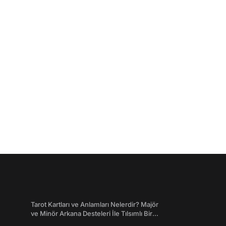
Tarot Kartları ve Anlamları Nelerdir? Majör
ve Minör Arkana Desteleri İle Tılsımlı Bir
Dünyaya Giriş