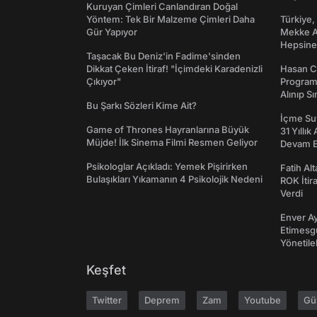
Kuruyan Çimleri Canlandıran Doğal
Yöntem: Tek Bir Malzeme Çimleri Daha
Türkiye,
Gür Yapıyor
Mekke An
Hepsine 
Taşacak Bu Deniz'in Fadime'sinden
Dikkat Çeken İtiraf! "İçimdeki Karadenizli
Hasan C
Çıkıyor"
Programı
Alınıp Sı
Bu Şarkı Sözleri Kime Ait?
İçme Suy
Game of Thrones Hayranlarına Büyük
31 Yıllık
Müjde! İlk Sinema Filmi Resmen Geliyor
Devam E
Psikologlar Açıkladı: Yemek Pişirirken
Fatih Al
Bulaşıkları Yıkamanın 4 Psikolojik Nedeni
ROK İtir
Verdi
Enver Ay
Etimesgu
Yönetileb
Keşfet
Twitter
Deprem
Zam
Youtube
Gü