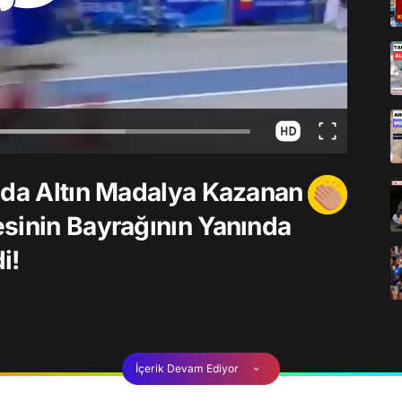
nda Altın Madalya Kazanan
sinin Bayrağının Yanında
i!
İçerik Devam Ediyor