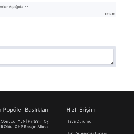
mlar Aşağıda
Reklam
 Popüler Başlıkları
Hızlı Erişim
t Sonucu: YENİ Parti'nin Oy
Hava Durumu
lli Oldu, CHP Barajın Altına
Son Depremler Listesi