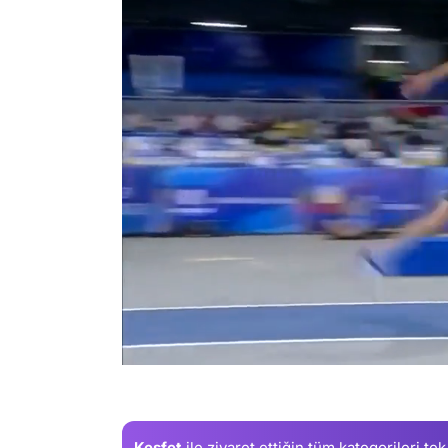
/
Keşfet
ile ziyaret ettiğin
tüm kategorileri tek