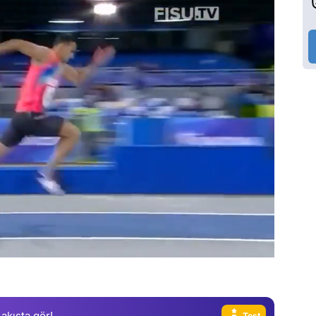
Video
Test
Gündem
Magazin
Video
 akışta gör!
Test