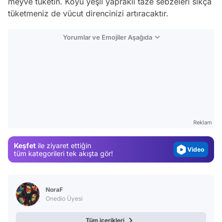
meyve tüketin. Koyu yeşil yapraklı taze sebzeleri sıkça
tüketmeniz de vücut direncinizi artıracaktır.
Yorumlar ve Emojiler Aşağıda
Video
Test
Gündem
Reklam
Magazin
Keşfet
ile ziyaret ettiğin
Video
tüm kategorileri tek akışta gör!
Test
NoraF
Onedio Üyesi
Tüm içerikleri