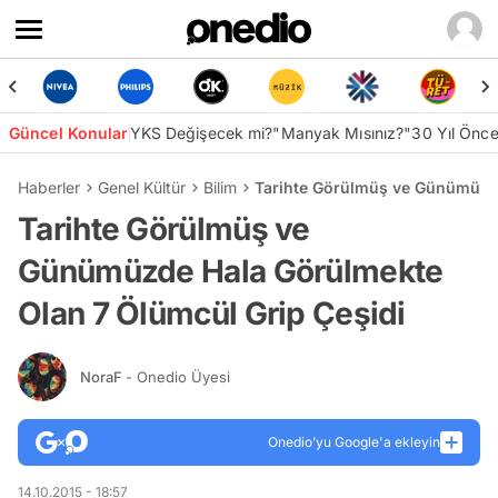
Güncel Konular
YKS Değişecek mi?
"Manyak Mısınız?"
30 Yıl Önc
Haberler
Genel Kültür
Bilim
Tarihte Görülmüş ve Günümüzde
Tarihte Görülmüş ve
Günümüzde Hala Görülmekte
Olan 7 Ölümcül Grip Çeşidi
NoraF
- Onedio Üyesi
Onedio’yu Google'a ekleyin
14.10.2015 - 18:57