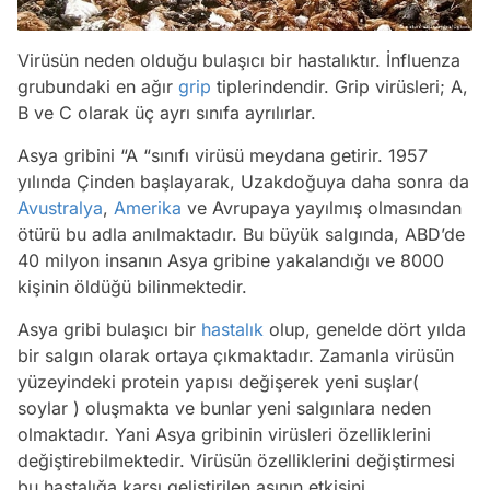
Virüsün neden olduğu bulaşıcı bir hastalıktır. İnfluenza
grubundaki en ağır
grip
tiplerindendir. Grip virüsleri; A,
B ve C olarak üç ayrı sınıfa ayrılırlar.
Asya gribini “A “sınıfı virüsü meydana getirir. 1957
yılında Çinden başlayarak, Uzakdoğuya daha sonra da
Avustralya
,
Amerika
ve Avrupaya yayılmış olmasından
ötürü bu adla anılmaktadır. Bu büyük salgında, ABD’de
40 milyon insanın Asya gribine yakalandığı ve 8000
kişinin öldüğü bilinmektedir.
Asya gribi bulaşıcı bir
hastalık
olup, genelde dört yılda
bir salgın olarak ortaya çıkmaktadır. Zamanla virüsün
yüzeyindeki protein yapısı değişerek yeni suşlar(
soylar ) oluşmakta ve bunlar yeni salgınlara neden
olmaktadır. Yani Asya gribinin virüsleri özelliklerini
değiştirebilmektedir. Virüsün özelliklerini değiştirmesi
bu hastalığa karşı geliştirilen aşının etkisini