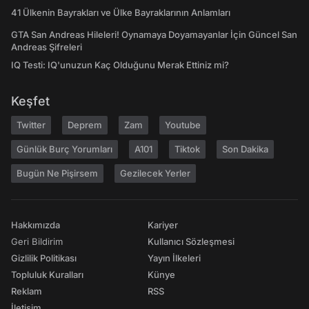
41 Ülkenin Bayrakları ve Ülke Bayraklarının Anlamları
GTA San Andreas Hileleri! Oynamaya Doyamayanlar İçin Güncel San
Andreas Şifreleri
IQ Testi: IQ'unuzun Kaç Olduğunu Merak Ettiniz mi?
Keşfet
Twitter
Deprem
Zam
Youtube
Günlük Burç Yorumları
A101
Tiktok
Son Dakika
Bugün Ne Pişirsem
Gezilecek Yerler
Hakkımızda
Kariyer
Geri Bildirim
Kullanıcı Sözleşmesi
Gizlilik Politikası
Yayın İlkeleri
Topluluk Kuralları
Künye
Reklam
RSS
İletişim