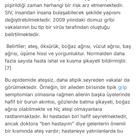
pişirildiği zaman herhangi bir risk arz etmemektedir.
SIV, insandan insana bulaşabilecek şekilde yapısını
değiştirebilmektedir. 2009 yılındaki domuz gribi
vakalarının bu tip bir virüs tarafından oluştuğu
belirtilmektedir.
Belirtiler; ateş, öksürük, boğaz ağrısı, vücut ağrısı, baş
ağrısı, üşüme hissi ve yorgunluktur. Normalden daha
fazla sayıda hasta ishal ve kusma şikayeti bildirmiştir.
[7]
Bu epidemide ateşsiz, daha atipik seyreden vakalar da
görülmektedir. Örneğin, bir aileden birisinde tipik
grip
semptomları olmasına rağmen ailenin başka üyelerinde
hafif bir burun akıntısı, gözlerde batma şikayeti, boğaz
ağrısı olabilmekte ve hiç ateşi olmayanlara
rastlanmaktadır. İki hastadan biri hafif seyretmektedir,
ancak doktora “ben hastayım” diye gelenlerin önemli
bir kısmında ateş vardır; hastaneye yatırılanlarda bu