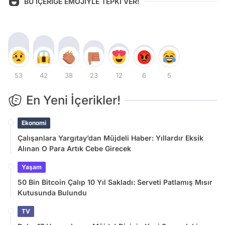
BU İÇERİĞE EMOJİYLE TEPKİ VER!
53
42
38
23
12
6
5
En Yeni İçerikler!
Ekonomi
Çalışanlara Yargıtay’dan Müjdeli Haber: Yıllardır Eksik
Alınan O Para Artık Cebe Girecek
Yaşam
50 Bin Bitcoin Çalıp 10 Yıl Sakladı: Serveti Patlamış Mısır
Kutusunda Bulundu
TV