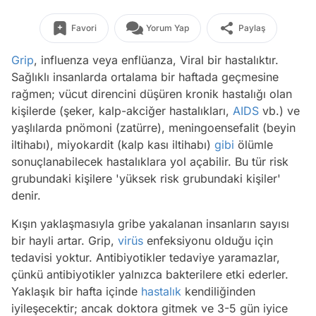
Favori
Yorum Yap
Paylaş
Grip
, influenza veya enflüanza, Viral bir hastalıktır.
Sağlıklı insanlarda ortalama bir haftada geçmesine
rağmen; vücut direncini düşüren kronik hastalığı olan
kişilerde (şeker, kalp-akciğer hastalıkları,
AIDS
vb.) ve
yaşlılarda pnömoni (zatürre), meningoensefalit (beyin
iltihabı), miyokardit (kalp kası iltihabı)
gibi
ölümle
sonuçlanabilecek hastalıklara yol açabilir. Bu tür risk
grubundaki kişilere 'yüksek risk grubundaki kişiler'
denir.
Kışın yaklaşmasıyla gribe yakalanan insanların sayısı
bir hayli artar. Grip,
virüs
enfeksiyonu olduğu için
tedavisi yoktur. Antibiyotikler tedaviye yaramazlar,
çünkü antibiyotikler yalnızca bakterilere etki ederler.
Yaklaşık bir hafta içinde
hastalık
kendiliğinden
iyileşecektir; ancak doktora gitmek ve 3-5 gün iyice