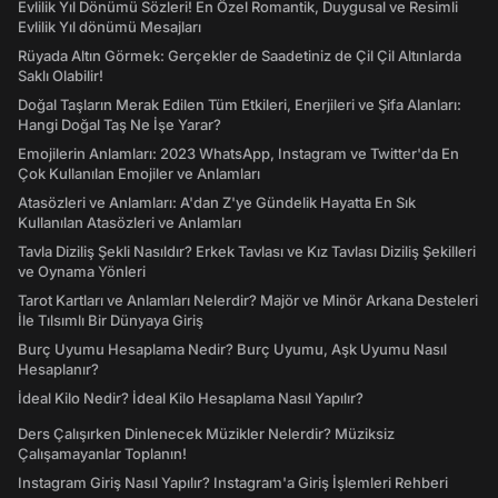
Evlilik Yıl Dönümü Sözleri! En Özel Romantik, Duygusal ve Resimli
Evlilik Yıl dönümü Mesajları
Rüyada Altın Görmek: Gerçekler de Saadetiniz de Çil Çil Altınlarda
Saklı Olabilir!
Doğal Taşların Merak Edilen Tüm Etkileri, Enerjileri ve Şifa Alanları:
Hangi Doğal Taş Ne İşe Yarar?
Emojilerin Anlamları: 2023 WhatsApp, Instagram ve Twitter'da En
Çok Kullanılan Emojiler ve Anlamları
Atasözleri ve Anlamları: A'dan Z'ye Gündelik Hayatta En Sık
Kullanılan Atasözleri ve Anlamları
Tavla Diziliş Şekli Nasıldır? Erkek Tavlası ve Kız Tavlası Diziliş Şekilleri
ve Oynama Yönleri
Tarot Kartları ve Anlamları Nelerdir? Majör ve Minör Arkana Desteleri
İle Tılsımlı Bir Dünyaya Giriş
Burç Uyumu Hesaplama Nedir? Burç Uyumu, Aşk Uyumu Nasıl
Hesaplanır?
İdeal Kilo Nedir? İdeal Kilo Hesaplama Nasıl Yapılır?
Ders Çalışırken Dinlenecek Müzikler Nelerdir? Müziksiz
Çalışamayanlar Toplanın!
Instagram Giriş Nasıl Yapılır? Instagram'a Giriş İşlemleri Rehberi