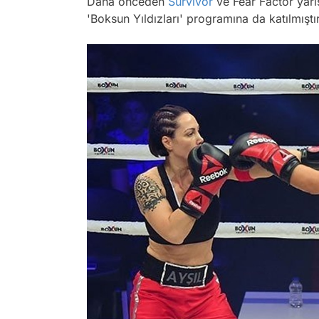
Daha önceden
Survivor
ve Fear Factor yarış
'Boksun Yıldızları' programına da katılmıştır