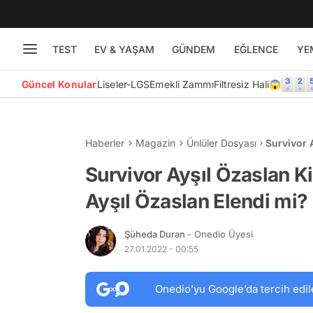
TEST
EV & YAŞAM
GÜNDEM
EĞLENCE
YE
Güncel Konular
Liseler-LGS
Emekli Zammı
Filtresiz Hali😱
Haberler
Magazin
Ünlüler Dosyası
Survivor 
Özaslan E
Survivor Ayşıl Özaslan K
Ayşıl Özaslan Elendi mi?
Şüheda Duran
- Onedio Üyesi
27.01.2022 - 00:55
Onedio’yu Google’da tercih edil