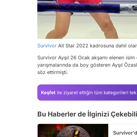
Survivor
All Star 2022 kadrosuna dahil olan
Survivor Ayşıl 26 Ocak akşamı elenen isim 
yarışmalarında da boy gösteren Ayşıl Özas
söz ettirmişti.
Keşfet
ile ziyaret ettiğin
tüm kategorileri tek
Bu Haberler de İlginizi Çekebil
Survivor'