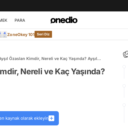
MEK
PARA
ZoneOkey 101
Seri Diz
Ayşıl Özaslan Kimdir, Nereli ve Kaç Yaşında? Ayşıl
lendi mi?
imdir, Nereli ve Kaç Yaşında?
en kaynak olarak ekleyin