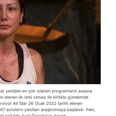
tar yeniden en çok izlenen programların arasına
'ın elenen ilk ismi olması ile birlikte gündemde
urvivor All Star 26 Ocak 2022 tarihli elenen
i? soruların yanıtları araştırılmaya başlandı. Peki,
eği ne? İşte Ayşıl Özaslan'ın hayatı…