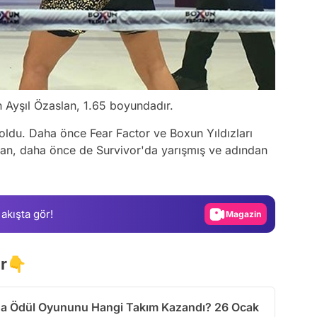
 Ayşıl Özaslan, 1.65 boyundadır.
Video
oldu. Daha önce Fear Factor ve Boxun Yıldızları
Test
lan, daha önce de Survivor'da yarışmış ve adından
Gündem
Magazin
 akışta gör!
Video
Test
ir👇
da Ödül Oyununu Hangi Takım Kazandı? 26 Ocak