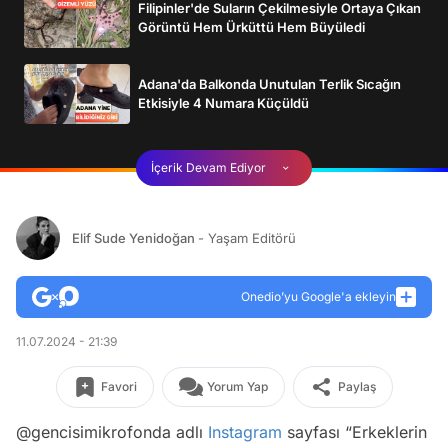
Filipinler'de Suların Çekilmesiyle Ortaya Çıkan
Görüntü Hem Ürküttü Hem Büyüledi
Adana'da Balkonda Unutulan Terlik Sıcağın
Etkisiyle 4 Numara Küçüldü
İçerik Devam Ediyor
Elif Sude Yenidoğan
- Yaşam Editörü
Onedio’yu Google'a ekleyin
11.07.2024 - 21:39
Favori
Yorum Yap
Paylaş
@gencisimikrofonda adlı
Instagram
sayfası “Erkeklerin