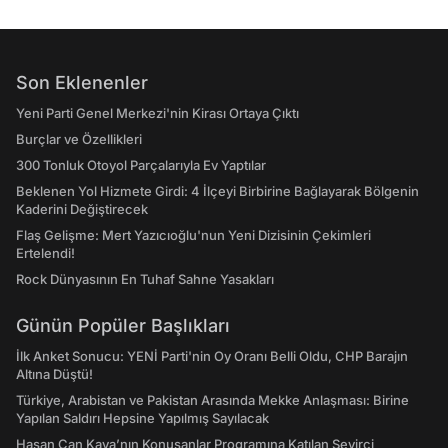
Son Eklenenler
Yeni Parti Genel Merkezi'nin Kirası Ortaya Çıktı
Burçlar ve Özellikleri
300 Tonluk Otoyol Parçalarıyla Ev Yaptılar
Beklenen Yol Hizmete Girdi: 4 İlçeyi Birbirine Bağlayarak Bölgenin
Kaderini Değiştirecek
Flaş Gelişme: Mert Yazıcıoğlu'nun Yeni Dizisinin Çekimleri
Ertelendi!
Rock Dünyasının En Tuhaf Sahne Yasakları
Günün Popüler Başlıkları
İlk Anket Sonucu: YENİ Parti'nin Oy Oranı Belli Oldu, CHP Barajın
Altına Düştü!
Türkiye, Arabistan ve Pakistan Arasında Mekke Anlaşması: Birine
Yapılan Saldırı Hepsine Yapılmış Sayılacak
Hasan Can Kaya’nın Konuşanlar Programına Katılan Seyirci