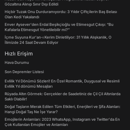
Gözaltına Alınıp Sınır Dışı Edildi
Hiçbir Tuzak Onu Durduramıyordu: 3 Yıldır Çiftçilerin Baş Belası
Olan Kedi Yakalandı
Enver Aysever'den Erdal Beşikçioğlu ve Etimesgut Çıkışı: “Bu
Kafalarla Etimesgut Yönetilebilir mi?”
İçme Suyuna Kur'an-ı Kerim Dinletiliyor: 31 Yıllık Alışkanlık, O
İlimizde 24 Saat Devam Ediyor
Hızlı Erişim
Hava Durumu
Son Depremler Listesi
Evlilik Yıl Dönümü Sözleri! En Özel Romantik, Duygusal ve Resimli
Evlilik Yıl dönümü Mesajları
Rüyada Altın Görmek: Gerçekler de Saadetiniz de Çil Çil Altınlarda
Saklı Olabilir!
Doğal Taşların Merak Edilen Tüm Etkileri, Enerjileri ve Şifa Alanları:
Hangi Doğal Taş Ne İşe Yarar?
Emojilerin Anlamları: 2023 WhatsApp, Instagram ve Twitter'da En
Çok Kullanılan Emojiler ve Anlamları