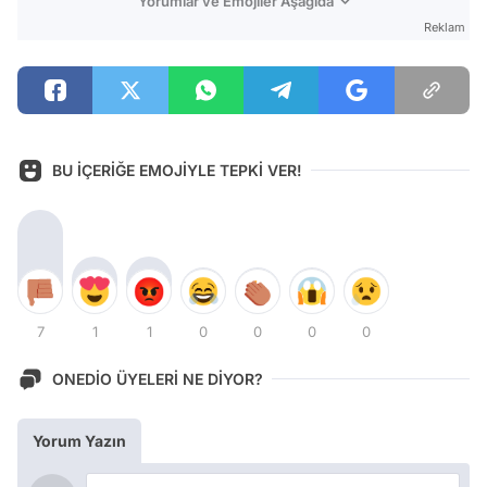
Yorumlar ve Emojiler Aşağıda
Reklam
BU İÇERİĞE EMOJİYLE TEPKİ VER!
7
1
1
0
0
0
0
ONEDİO ÜYELERİ NE DİYOR?
Yorum Yazın