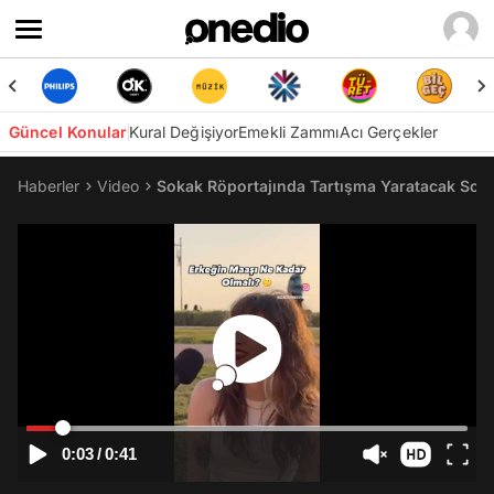
Güncel Konular
Kural Değişiyor
Emekli Zammı
Acı Gerçekler
Haberler
Video
Sokak Röportajında Tartışma Yaratacak Soru
0:03
/
0:41