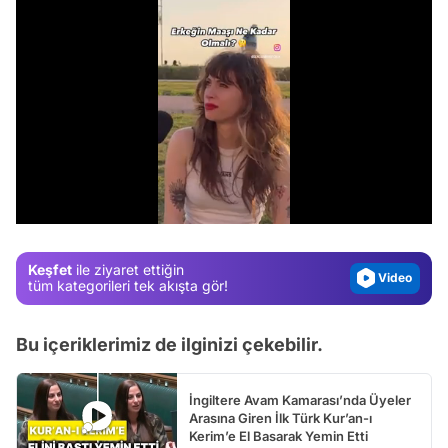
Video
Test
Gündem
/
Magazin
Video
Keşfet
ile ziyaret ettiğin
tüm kategorileri tek akışta gör!
Test
Bu içeriklerimiz de ilginizi çekebilir.
İngiltere Avam Kamarası’nda Üyeler
Arasına Giren İlk Türk Kur’an-ı
Kerim’e El Basarak Yemin Etti