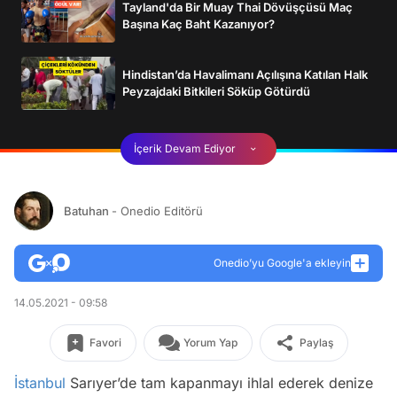
Tayland'da Bir Muay Thai Dövüşçüsü Maç
Başına Kaç Baht Kazanıyor?
Hindistan’da Havalimanı Açılışına Katılan Halk
Peyzajdaki Bitkileri Söküp Götürdü
İçerik Devam Ediyor
Batuhan
- Onedio Editörü
Onedio’yu Google'a ekleyin
14.05.2021 - 09:58
Favori
Yorum Yap
Paylaş
İstanbul
Sarıyer’de tam kapanmayı ihlal ederek denize