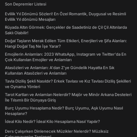
Son Depremler Listesi
Evlilik Yıl Dönümü Sözleri! En Özel Romantik, Duygusal ve Resimli
Evlilik Yıl dönümü Mesajları
Rüyada Altın Görmek: Gerçekler de Saadetiniz de Çil Çil Altınlarda
Saklı Olabilir!
Doğal Taşların Merak Edilen Tüm Etkileri, Enerjileri ve Şifa Alanları:
Hangi Doğal Taş Ne İşe Yarar?
Emojilerin Anlamları: 2023 WhatsApp, Instagram ve Twitter'da En
Çok Kullanılan Emojiler ve Anlamları
Atasözleri ve Anlamları: A'dan Z'ye Gündelik Hayatta En Sık
Kullanılan Atasözleri ve Anlamları
Tavla Diziliş Şekli Nasıldır? Erkek Tavlası ve Kız Tavlası Diziliş Şekilleri
ve Oynama Yönleri
Tarot Kartları ve Anlamları Nelerdir? Majör ve Minör Arkana Desteleri
İle Tılsımlı Bir Dünyaya Giriş
Burç Uyumu Hesaplama Nedir? Burç Uyumu, Aşk Uyumu Nasıl
Hesaplanır?
İdeal Kilo Nedir? İdeal Kilo Hesaplama Nasıl Yapılır?
Ders Çalışırken Dinlenecek Müzikler Nelerdir? Müziksiz
Çalışamayanlar Toplanın!