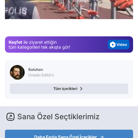
Video
/
Test
Gündem
Magazin
Keşfet
ile ziyaret ettiğin
Video
tüm kategorileri tek akışta gör!
Test
Batuhan
Onedio Editörü
Tüm içerikleri
Sana Özel Seçtiklerimiz
Daha Fazla Sana Özel İçerikler