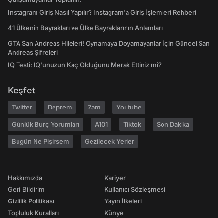
Instagram Giriş Nasıl Yapılır? Instagram'a Giriş İşlemleri Rehberi
41 Ülkenin Bayrakları ve Ülke Bayraklarının Anlamları
GTA San Andreas Hileleri! Oynamaya Doyamayanlar İçin Güncel San
Andreas Şifreleri
IQ Testi: IQ'unuzun Kaç Olduğunu Merak Ettiniz mi?
Keşfet
Twitter
Deprem
Zam
Youtube
Günlük Burç Yorumları
A101
Tiktok
Son Dakika
Bugün Ne Pişirsem
Gezilecek Yerler
Hakkımızda
Kariyer
Geri Bildirim
Kullanıcı Sözleşmesi
Gizlilik Politikası
Yayın İlkeleri
Topluluk Kuralları
Künye