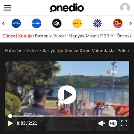
Güncel Konular
Bastonla Vurdu!
"Manyak Mısınız?"
30 Yıl Önce👀
Haberler
Video
Sarıyer’de Denize Giren Vatandaşlar Polisi 
0:03
/
2:21