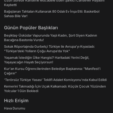
Uzun Süredir Kanserle Mücadele Eden Şarkıcı Cansever Hayatını
Kaybetti
Bağışlanan Tahtaları Kullanarak 80 Odalı Ev İnşa Etti: Basketbol
Sahası Bile Var!
Günün Popüler Başlıkları
Beşiktaş-Üsküdar Vapurunda Yaşlı Kadın, Şort Giyen Kadının
Bacağına Bastonla Vurdu!
Sokak Röportajında Gurbetçi Türkiye ile Avrupa'yı Kıyasladı:
"Türkiye’deki Yolların Çoğu Avrupa’da Yok"
Yaşamak İstediğin Ülke Hangisi? Haritadaki Yerini Değil,
Yaşayacağın Hayatı Seçiyorsun!
Kur'an Kursu Öğrencilerinden Belediye Başkanına: "Manifest’i
Çağırın"
‘Terörsüz Türkiye Yasası’ Teklifi Adalet Komisyonu'nda Kabul Edildi
Kemerini Takmadığı İçin Uçak Kalkamadı: Küçük Çocuk Yüzünden
Yolcular 1 Gün Bekledi
Hızlı Erişim
Hava Durumu