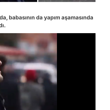
nda, babasının da yapım aşamasında
dı.