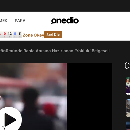
MEK
PARA
Zone Okey
Seri Diz
l Dönümünde Rabia Anısına Hazırlanan ‘Yokluk’ Belgeseli