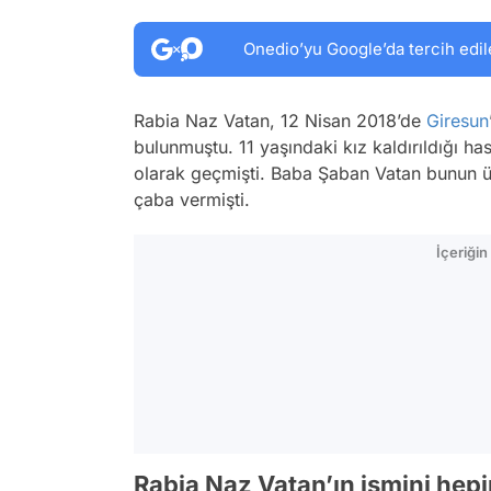
Onedio’yu Google’da tercih edil
Rabia Naz Vatan, 12 Nisan 2018’de
Giresun
bulunmuştu. 11 yaşındaki kız kaldırıldığı ha
olarak geçmişti. Baba Şaban Vatan bunun üz
çaba vermişti.
İçeriği
Rabia Naz Vatan’ın ismini hep