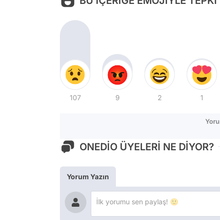
BU İÇERİĞE EMOJİYLE TEPKİ
107
9
2
1
Yoru
ONEDİO ÜYELERİ NE DİYOR?
Yorum Yazın