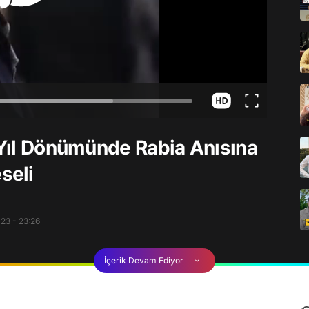
. Yıl Dönümünde Rabia Anısına
seli
23 - 23:26
İçerik Devam Ediyor