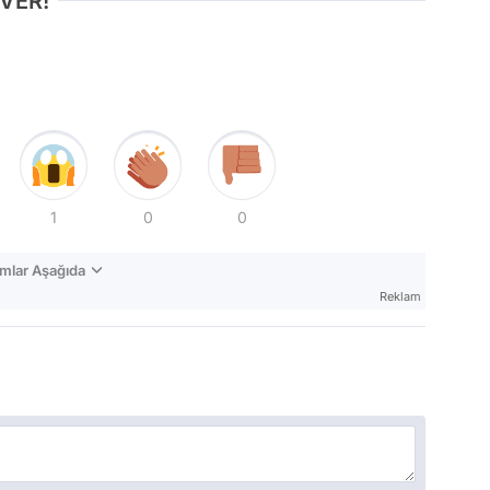
 VER!
1
0
0
mlar Aşağıda
Reklam