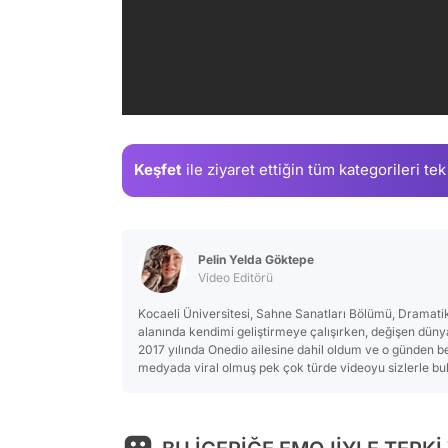
Keşfet
ile ziyaret ettiğin
tüm kategorileri tek
Pelin Yelda Göktepe
Video Editörü
Kocaeli Üniversitesi, Sahne Sanatları Bölümü, Dramat
alanında kendimi geliştirmeye çalışırken, değişen dünya
2017 yılında Onedio ailesine dahil oldum ve o günden ber
medyada viral olmuş pek çok türde videoyu sizlerle b