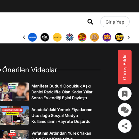
Giriş Yap
Görüş Bildir
Önerilen Videolar
Manifest Budur! Çocukluk Aşkı
Daniel Radcliffe Olan Kadın Yıllar
Sonra Evlendiği Eşini Paylaştı
Anadolu'daki Yemek Fiyatlarının
Ucuzluğu Sosyal Medya
Kullanıcılarını Hayrete Düşürdü
Vefatının Ardından Yürek Yakan
Olay: Eren Kaşıkçı’nın