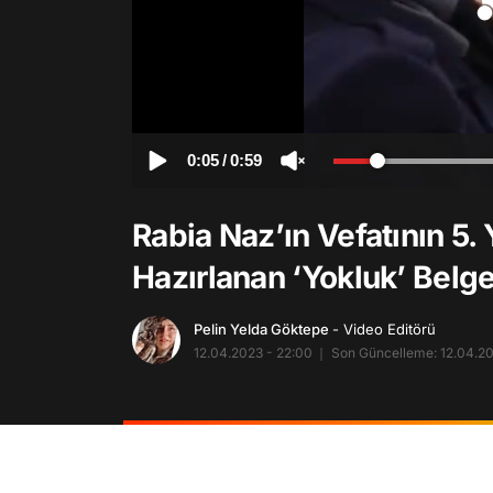
0:05
/
0:59
Rabia Naz’ın Vefatının 5
Hazırlanan ‘Yokluk’ Belge
Pelin Yelda Göktepe
- Video Editörü
12.04.2023 - 22:00
Son Güncelleme: 12.04.20