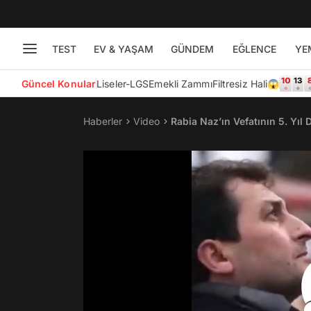
TEST
EV & YAŞAM
GÜNDEM
EĞLENCE
YE
Güncel Konular
Liseler-LGS
Emekli Zammı
Filtresiz Hali😱
Haberler
Video
Rabia Naz’ın Vefatının 5. Yı