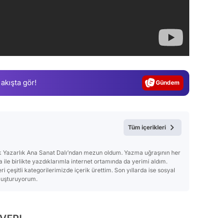
Video
Test
 akışta gör!
Gündem
Magazin
Video
Tüm içerikleri
Test
ik Yazarlık Ana Sanat Dalı’ndan mezun oldum. Yazma uğraşının her
 ile birlikte yazdıklarımla internet ortamında da yerimi aldım.
i çeşitli kategorilerimizde içerik ürettim. Son yıllarda ise sosyal
uluşturuyorum.