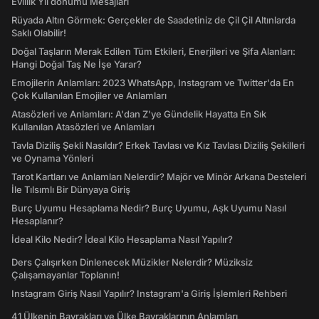
Evlilik Yıl dönümü Mesajları
Rüyada Altın Görmek: Gerçekler de Saadetiniz de Çil Çil Altınlarda
Saklı Olabilir!
Doğal Taşların Merak Edilen Tüm Etkileri, Enerjileri ve Şifa Alanları:
Hangi Doğal Taş Ne İşe Yarar?
Emojilerin Anlamları: 2023 WhatsApp, Instagram ve Twitter'da En
Çok Kullanılan Emojiler ve Anlamları
Atasözleri ve Anlamları: A'dan Z'ye Gündelik Hayatta En Sık
Kullanılan Atasözleri ve Anlamları
Tavla Diziliş Şekli Nasıldır? Erkek Tavlası ve Kız Tavlası Diziliş Şekilleri
ve Oynama Yönleri
Tarot Kartları ve Anlamları Nelerdir? Majör ve Minör Arkana Desteleri
İle Tılsımlı Bir Dünyaya Giriş
Burç Uyumu Hesaplama Nedir? Burç Uyumu, Aşk Uyumu Nasıl
Hesaplanır?
İdeal Kilo Nedir? İdeal Kilo Hesaplama Nasıl Yapılır?
Ders Çalışırken Dinlenecek Müzikler Nelerdir? Müziksiz
Çalışamayanlar Toplanın!
Instagram Giriş Nasıl Yapılır? Instagram'a Giriş İşlemleri Rehberi
41 Ülkenin Bayrakları ve Ülke Bayraklarının Anlamları