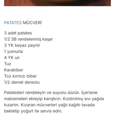
PATATES
MÜCVERİ
3 adet patates
1/2 SB rendelenmiş kaşar
3 YK beyaz peynir
1 yumurta
4 YK un
Tuz
Karabiber
Toz kırmızı biber
1/2 demet dereotu
Patatesleri rendeleyin ve suyunu süzün. İçerisine
Video
malzemeleri ekleyip karıştırın. Kızdırılmış sıvı yağda
Test
kızartın. Kızaran mücverleri yağlı kağıtlı tavada
bekletip yoğurt ile servis edin.
Gündem