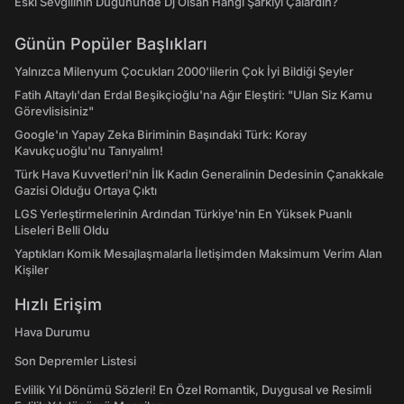
Eski Sevgilinin Düğününde Dj Olsan Hangi Şarkıyı Çalardın?
Günün Popüler Başlıkları
Yalnızca Milenyum Çocukları 2000'lilerin Çok İyi Bildiği Şeyler
Fatih Altaylı'dan Erdal Beşikçioğlu'na Ağır Eleştiri: "Ulan Siz Kamu
Görevlisisiniz"
Google'ın Yapay Zeka Biriminin Başındaki Türk: Koray
Kavukçuoğlu'nu Tanıyalım!
Türk Hava Kuvvetleri'nin İlk Kadın Generalinin Dedesinin Çanakkale
Gazisi Olduğu Ortaya Çıktı
LGS Yerleştirmelerinin Ardından Türkiye'nin En Yüksek Puanlı
Liseleri Belli Oldu
Yaptıkları Komik Mesajlaşmalarla İletişimden Maksimum Verim Alan
Kişiler
Hızlı Erişim
Hava Durumu
Son Depremler Listesi
Evlilik Yıl Dönümü Sözleri! En Özel Romantik, Duygusal ve Resimli