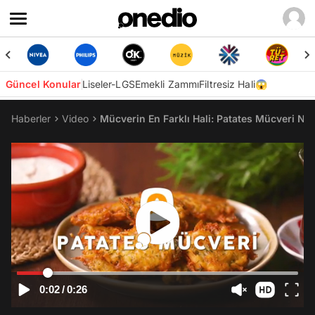
Güncel Konular
Liseler-LGS
Emekli Zammı
Filtresiz Hali😱
Haberler
Video
Mücverin En Farklı Hali: Patates Mücveri Nası
0:02
/
0:26