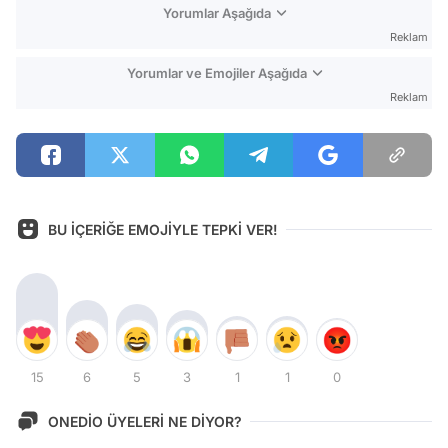
Yorumlar Aşağıda
Reklam
Yorumlar ve Emojiler Aşağıda
Reklam
BU İÇERİĞE EMOJİYLE TEPKİ VER!
15
6
5
3
1
1
0
ONEDİO ÜYELERİ NE DİYOR?