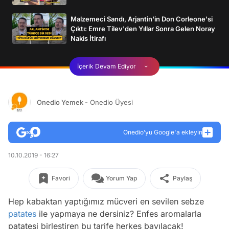
Malzemeci Sandı, Arjantin'in Don Corleone'si
Çıktı: Emre Tilev'den Yıllar Sonra Gelen Noray
Nakis İtirafı
İçerik Devam Ediyor
Onedio Yemek
- Onedio Üyesi
Onedio’yu Google'a ekleyin
10.10.2019 - 16:27
Favori
Yorum Yap
Paylaş
Hep kabaktan yaptığımız mücveri en sevilen sebze
patates
ile yapmaya ne dersiniz? Enfes aromalarla
patatesi birleştiren bu tarife herkes bayılacak!