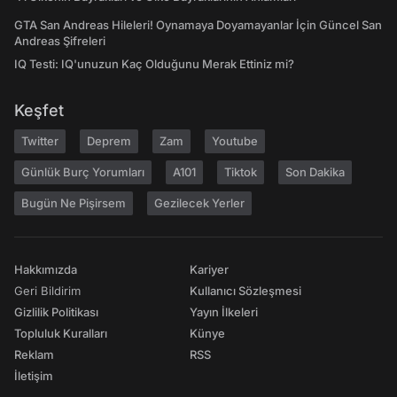
GTA San Andreas Hileleri! Oynamaya Doyamayanlar İçin Güncel San
Andreas Şifreleri
IQ Testi: IQ'unuzun Kaç Olduğunu Merak Ettiniz mi?
Keşfet
Twitter
Deprem
Zam
Youtube
Günlük Burç Yorumları
A101
Tiktok
Son Dakika
Bugün Ne Pişirsem
Gezilecek Yerler
Hakkımızda
Kariyer
Geri Bildirim
Kullanıcı Sözleşmesi
Gizlilik Politikası
Yayın İlkeleri
Topluluk Kuralları
Künye
Reklam
RSS
İletişim