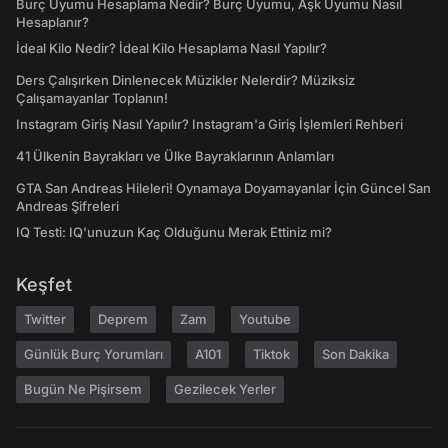
Burç Uyumu Hesaplama Nedir? Burç Uyumu, Aşk Uyumu Nasıl
Hesaplanır?
İdeal Kilo Nedir? İdeal Kilo Hesaplama Nasıl Yapılır?
Ders Çalışırken Dinlenecek Müzikler Nelerdir? Müziksiz
Çalışamayanlar Toplanın!
Instagram Giriş Nasıl Yapılır? Instagram'a Giriş İşlemleri Rehberi
41 Ülkenin Bayrakları ve Ülke Bayraklarının Anlamları
GTA San Andreas Hileleri! Oynamaya Doyamayanlar İçin Güncel San
Andreas Şifreleri
IQ Testi: IQ'unuzun Kaç Olduğunu Merak Ettiniz mi?
Keşfet
Twitter
Deprem
Zam
Youtube
Günlük Burç Yorumları
A101
Tiktok
Son Dakika
Bugün Ne Pişirsem
Gezilecek Yerler