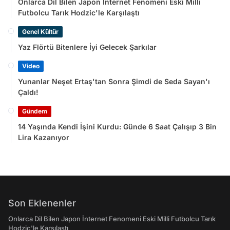
Onlarca Dil Bilen Japon İnternet Fenomeni Eski Milli
Futbolcu Tarık Hodzic'le Karşılaştı
Genel Kültür
Yaz Flörtü Bitenlere İyi Gelecek Şarkılar
Video
Yunanlar Neşet Ertaş'tan Sonra Şimdi de Seda Sayan'ı
Çaldı!
Gündem
14 Yaşında Kendi İşini Kurdu: Günde 6 Saat Çalışıp 3 Bin
Lira Kazanıyor
Son Eklenenler
Onlarca Dil Bilen Japon İnternet Fenomeni Eski Milli Futbolcu Tarık
Hodzic'le Karşılaştı