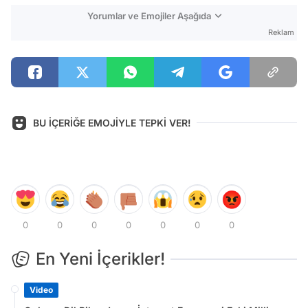
Yorumlar ve Emojiler Aşağıda
Reklam
BU İÇERİĞE EMOJİYLE TEPKİ VER!
0
0
0
0
0
0
0
En Yeni İçerikler!
Video