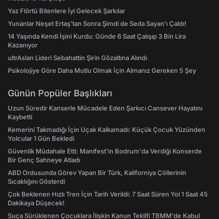
Yaz Flörtü Bitenlere İyi Gelecek Şarkılar
Yunanlar Neşet Ertaş'tan Sonra Şimdi de Seda Sayan'ı Çaldı!
14 Yaşında Kendi İşini Kurdu: Günde 6 Saat Çalışıp 3 Bin Lira
Kazanıyor
ultrAslan Lideri Sebahattin Şirin Gözaltına Alındı
Psikolojiye Göre Daha Mutlu Olmak İçin Almanız Gereken 5 Şey
Günün Popüler Başlıkları
Uzun Süredir Kanserle Mücadele Eden Şarkıcı Cansever Hayatını
Kaybetti
Kemerini Takmadığı İçin Uçak Kalkamadı: Küçük Çocuk Yüzünden
Yolcular 1 Gün Bekledi
Güvenlik Müdahale Etti: Manifest'in Bodrum'da Verdiği Konserde
Bir Genç Sahneye Atladı
ABD Ordusunda Görev Yapan Bir Türk, Kaliforniya Çöllerinin
Sıcaklığını Gösterdi
Çok Beklenen Hızlı Tren İçin Tarih Verildi: 7 Saat Süren Yol 1 Saat 45
Dakikaya Düşecek!
Suça Sürüklenen Çocuklara İlişkin Kanun Teklifi TBMM'de Kabul