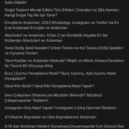
Saklı Olabilir!
Doğal Taşların Merak Edilen Tüm Etkileri, Enerjileri ve Şifa Alanları:
Hangi Doğal Taş Ne İşe Yarar?
Emojilerin Anlamları: 2023 WhatsApp, Instagram ve Twitter'da En
Çok Kullanılan Emojiler ve Anlamları
Atasözleri ve Anlamları: A'dan Z'ye Gündelik Hayatta En Sık
Kullanılan Atasözleri ve Anlamları
Tavla Diziliş Şekli Nasıldır? Erkek Tavlası ve Kız Tavlası Diziliş Şekilleri
ve Oynama Yönleri
Tarot Kartları ve Anlamları Nelerdir? Majör ve Minör Arkana Desteleri
İle Tılsımlı Bir Dünyaya Giriş
Burç Uyumu Hesaplama Nedir? Burç Uyumu, Aşk Uyumu Nasıl
Hesaplanır?
İdeal Kilo Nedir? İdeal Kilo Hesaplama Nasıl Yapılır?
Ders Çalışırken Dinlenecek Müzikler Nelerdir? Müziksiz
Çalışamayanlar Toplanın!
Instagram Giriş Nasıl Yapılır? Instagram'a Giriş İşlemleri Rehberi
41 Ülkenin Bayrakları ve Ülke Bayraklarının Anlamları
GTA San Andreas Hileleri! Oynamaya Doyamayanlar İçin Güncel San