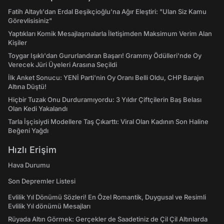
Fatih Altaylı'dan Erdal Beşikçioğlu'na Ağır Eleştiri: "Ulan Siz Kamu
Görevlisisiniz"
Yaptıkları Komik Mesajlaşmalarla İletişimden Maksimum Verim Alan
Kişiler
Toygar Işıklı'dan Gururlandıran Başarı! Grammy Ödülleri'nde Oy
Verecek Jüri Üyeleri Arasına Seçildi
İlk Anket Sonucu: YENİ Parti'nin Oy Oranı Belli Oldu, CHP Barajın
Altına Düştü!
Hiçbir Tuzak Onu Durduramıyordu: 3 Yıldır Çiftçilerin Baş Belası
Olan Kedi Yakalandı
Tarla İşçisiydi Modellere Taş Çıkarttı: Viral Olan Kadının Son Haline
Beğeni Yağdı
Hızlı Erişim
Hava Durumu
Son Depremler Listesi
Evlilik Yıl Dönümü Sözleri! En Özel Romantik, Duygusal ve Resimli
Evlilik Yıl dönümü Mesajları
Rüyada Altın Görmek: Gerçekler de Saadetiniz de Çil Çil Altınlarda