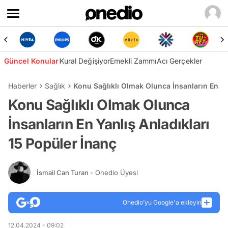
Güncel Konular
Kural Değişiyor
Emekli Zammı
Acı Gerçekler
Haberler
Sağlık
Konu Sağlıklı Olmak Olunca İnsanların En Ya
Konu Sağlıklı Olmak Olunca
İnsanların En Yanlış Anladıkları
15 Popüler İnanç
İsmail Can Turan
- Onedio Üyesi
Onedio’yu Google'a ekleyin
12.04.2024 - 09:02