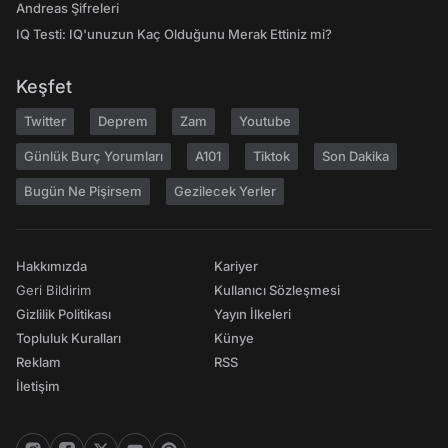
Andreas Şifreleri
IQ Testi: IQ'unuzun Kaç Olduğunu Merak Ettiniz mi?
Keşfet
Twitter
Deprem
Zam
Youtube
Günlük Burç Yorumları
A101
Tiktok
Son Dakika
Bugün Ne Pişirsem
Gezilecek Yerler
Hakkımızda
Kariyer
Geri Bildirim
Kullanıcı Sözleşmesi
Gizlilik Politikası
Yayın İlkeleri
Topluluk Kuralları
Künye
Reklam
RSS
İletişim