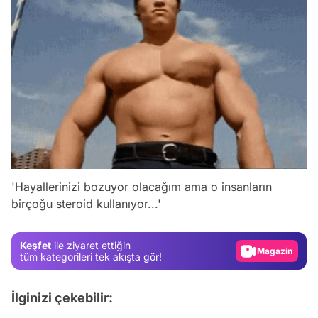
Video
Test
'Hayallerinizi bozuyor olacağım ama o insanların
birçoğu steroid kullanıyor...'
Gündem
Magazin
Keşfet
ile ziyaret ettiğin
Video
tüm kategorileri tek akışta gör!
Test
İlginizi çekebilir: