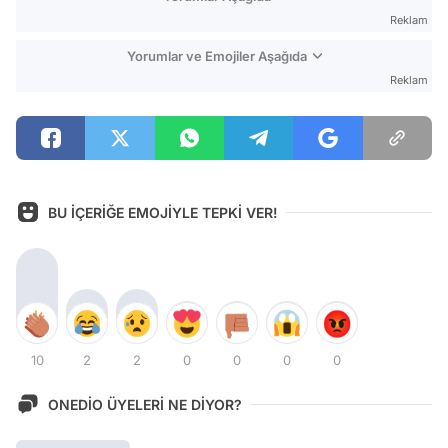
Reklam
Yorumlar ve Emojiler Aşağıda
Reklam
BU İÇERİĞE EMOJİYLE TEPKİ VER!
10
2
2
0
0
0
0
ONEDİO ÜYELERİ NE DİYOR?