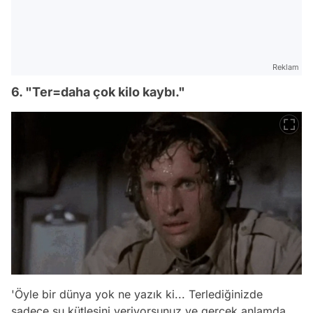
Reklam
6. "Ter=daha çok kilo kaybı."
'Öyle bir dünya yok ne yazık ki... Terlediğinizde
sadece su kütlesini veriyorsunuz ve gerçek anlamda