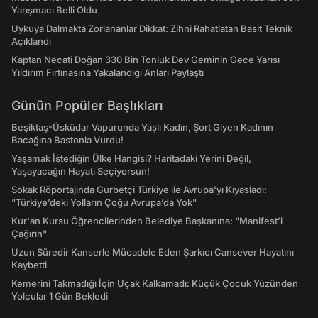
Yarışmacı Belli Oldu
Uykuya Dalmakta Zorlananlar Dikkat: Zihni Rahatlatan Basit Teknik
Açıklandı
Kaptan Necati Doğan 330 Bin Tonluk Dev Geminin Gece Yarısı
Yıldırım Fırtınasına Yakalandığı Anları Paylaştı
Günün Popüler Başlıkları
Beşiktaş-Üsküdar Vapurunda Yaşlı Kadın, Şort Giyen Kadının
Bacağına Bastonla Vurdu!
Yaşamak İstediğin Ülke Hangisi? Haritadaki Yerini Değil,
Yaşayacağın Hayatı Seçiyorsun!
Sokak Röportajında Gurbetçi Türkiye ile Avrupa'yı Kıyasladı:
"Türkiye’deki Yolların Çoğu Avrupa’da Yok"
Kur'an Kursu Öğrencilerinden Belediye Başkanına: "Manifest’i
Çağırın"
Uzun Süredir Kanserle Mücadele Eden Şarkıcı Cansever Hayatını
Kaybetti
Kemerini Takmadığı İçin Uçak Kalkamadı: Küçük Çocuk Yüzünden
Yolcular 1 Gün Bekledi