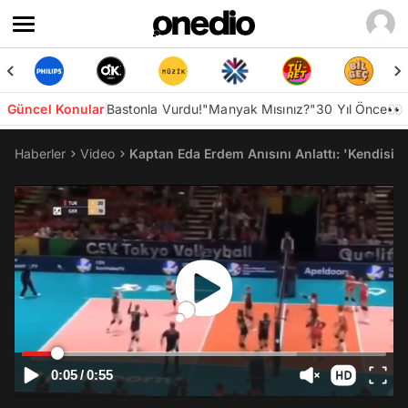
Güncel Konular
Bastonla Vurdu!
"Manyak Mısınız?"
30 Yıl Önce👀
Haberler
Video
Kaptan Eda Erdem Anısını Anlattı: 'Kendisine 
0:05
/
0:55