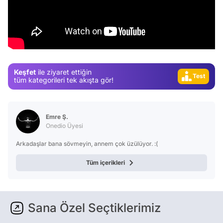
Video
Keşfet
ile ziyaret ettiğin
Test
tüm kategorileri tek akışta gör!
Gündem
Magazin
Emre Ş.
Video
Onedio Üyesi
Test
Arkadaşlar bana sövmeyin, annem çok üzülüyor. :(
Tüm içerikleri
Sana Özel Seçtiklerimiz