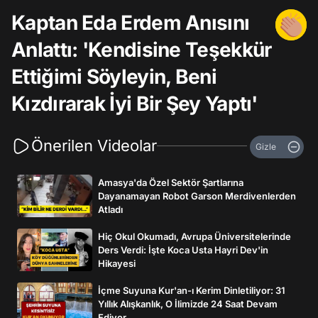
Kaptan Eda Erdem Anısını
Anlattı: 'Kendisine Teşekkür
Ettiğimi Söyleyin, Beni
Kızdırarak İyi Bir Şey Yaptı'
Önerilen Videolar
Gizle
Amasya'da Özel Sektör Şartlarına
Dayanamayan Robot Garson Merdivenlerden
Atladı
Hiç Okul Okumadı, Avrupa Üniversitelerinde
Ders Verdi: İşte Koca Usta Hayri Dev'in
Hikayesi
İçme Suyuna Kur'an-ı Kerim Dinletiliyor: 31
Yıllık Alışkanlık, O İlimizde 24 Saat Devam
Ediyor