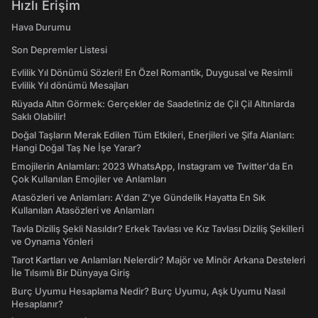
Hızlı Erişim
Hava Durumu
Son Depremler Listesi
Evlilik Yıl Dönümü Sözleri! En Özel Romantik, Duygusal ve Resimli
Evlilik Yıl dönümü Mesajları
Rüyada Altın Görmek: Gerçekler de Saadetiniz de Çil Çil Altınlarda
Saklı Olabilir!
Doğal Taşların Merak Edilen Tüm Etkileri, Enerjileri ve Şifa Alanları:
Hangi Doğal Taş Ne İşe Yarar?
Emojilerin Anlamları: 2023 WhatsApp, Instagram ve Twitter'da En
Çok Kullanılan Emojiler ve Anlamları
Atasözleri ve Anlamları: A'dan Z'ye Gündelik Hayatta En Sık
Kullanılan Atasözleri ve Anlamları
Tavla Diziliş Şekli Nasıldır? Erkek Tavlası ve Kız Tavlası Diziliş Şekilleri
ve Oynama Yönleri
Tarot Kartları ve Anlamları Nelerdir? Majör ve Minör Arkana Desteleri
İle Tılsımlı Bir Dünyaya Giriş
Burç Uyumu Hesaplama Nedir? Burç Uyumu, Aşk Uyumu Nasıl
Hesaplanır?