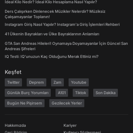
İdeal Kilo Nedir? İdeal Kilo Hesaplama Nasıl Yapılır?
Ders Çalışırken Dinlenecek Müzikler Nelerdir? Müziksiz
Çalışamayanlar Toplanın!
Instagram Giriş Nasıl Yapılır? Instagram'a Giriş İşlemleri Rehberi
41 Ülkenin Bayrakları ve Ülke Bayraklarının Anlamları
GTA San Andreas Hileleri! Oynamaya Doyamayanlar İçin Güncel San
Andreas Şifreleri
IQ Testi: IQ'unuzun Kaç Olduğunu Merak Ettiniz mi?
Keşfet
Twitter
Deprem
Zam
Youtube
Günlük Burç Yorumları
A101
Tiktok
Son Dakika
Bugün Ne Pişirsem
Gezilecek Yerler
Hakkımızda
Kariyer
Geri Bildirim
Kullanıcı Sözleşmesi