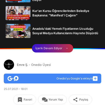
Kur'an Kursu Öğrencilerinden Belediye
Başkanına: "Manifest’i Çağırın"
Anadolu'daki Yemek Fiyatlarının Ucuzluğu
Sosyal Medya Kullanıcılarını Hayrete Düşürdü
İçerik Devam Ediyor
Emre Ş.
- Onedio Üyesi
Onedio’yu Google'a ekleyin
25.07.2021 - 18:01
Favori
Yorum Yap
Paylaş