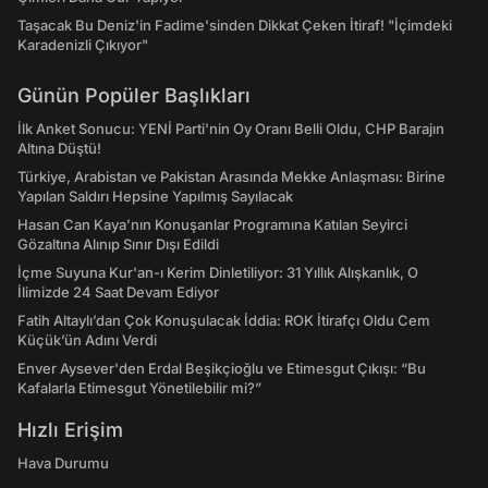
Taşacak Bu Deniz'in Fadime'sinden Dikkat Çeken İtiraf! "İçimdeki
Karadenizli Çıkıyor"
Günün Popüler Başlıkları
İlk Anket Sonucu: YENİ Parti'nin Oy Oranı Belli Oldu, CHP Barajın
Altına Düştü!
Türkiye, Arabistan ve Pakistan Arasında Mekke Anlaşması: Birine
Yapılan Saldırı Hepsine Yapılmış Sayılacak
Hasan Can Kaya’nın Konuşanlar Programına Katılan Seyirci
Gözaltına Alınıp Sınır Dışı Edildi
İçme Suyuna Kur'an-ı Kerim Dinletiliyor: 31 Yıllık Alışkanlık, O
İlimizde 24 Saat Devam Ediyor
Fatih Altaylı’dan Çok Konuşulacak İddia: ROK İtirafçı Oldu Cem
Küçük’ün Adını Verdi
Enver Aysever'den Erdal Beşikçioğlu ve Etimesgut Çıkışı: “Bu
Kafalarla Etimesgut Yönetilebilir mi?”
Hızlı Erişim
Hava Durumu