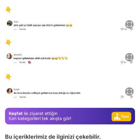
👇
👇
Video
Test
👇
Gündem
Magazin
Video
Keşfet
ile ziyaret ettiğin
Test
tüm kategorileri tek akışta gör!
Bu içeriklerimiz de ilginizi çekebilir.