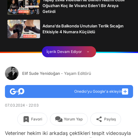
Oğuzhan Koç ile Vivanz Eden'i Bir Araya
Getirdi
Adana'da Balkonda Unutulan Terlik Sıcağın
Etkisiyle 4 Numara Küçüldü
İçerik Devam Ediyor
Elif Sude Yenidoğan
- Yaşam Editörü
Onedio’yu Google'a ekleyin
07.03.2024 - 22:03
Favori
Yorum Yap
Paylaş
Veteriner hekim iki arkadaş çektikleri tespit videosuyla