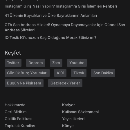
Instagram Giriş Nasıl Yapılır? Instagram'a Giriş İşlemleri Rehberi
41 Ülkenin Bayrakları ve Ülke Bayraklarının Anlamları
GTA San Andreas Hileleri! Oynamaya Doyamayanlar İçin Güncel San
Andreas Şifreleri
IQ Testi: IQ'unuzun Kaç Olduğunu Merak Ettiniz mi?
Keşfet
Twitter
Deprem
Zam
Youtube
Günlük Burç Yorumları
A101
Tiktok
Son Dakika
Bugün Ne Pişirsem
Gezilecek Yerler
Hakkımızda
Kariyer
Geri Bildirim
Kullanıcı Sözleşmesi
Gizlilik Politikası
Yayın İlkeleri
Topluluk Kuralları
Künye