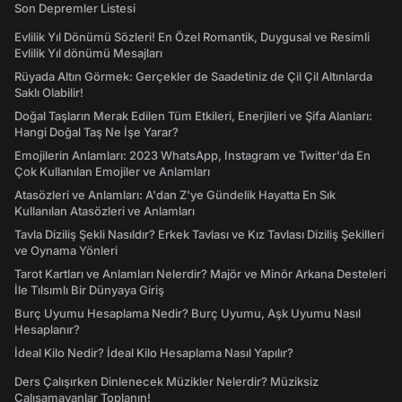
Son Depremler Listesi
Evlilik Yıl Dönümü Sözleri! En Özel Romantik, Duygusal ve Resimli
Evlilik Yıl dönümü Mesajları
Rüyada Altın Görmek: Gerçekler de Saadetiniz de Çil Çil Altınlarda
Saklı Olabilir!
Doğal Taşların Merak Edilen Tüm Etkileri, Enerjileri ve Şifa Alanları:
Hangi Doğal Taş Ne İşe Yarar?
Emojilerin Anlamları: 2023 WhatsApp, Instagram ve Twitter'da En
Çok Kullanılan Emojiler ve Anlamları
Atasözleri ve Anlamları: A'dan Z'ye Gündelik Hayatta En Sık
Kullanılan Atasözleri ve Anlamları
Tavla Diziliş Şekli Nasıldır? Erkek Tavlası ve Kız Tavlası Diziliş Şekilleri
ve Oynama Yönleri
Tarot Kartları ve Anlamları Nelerdir? Majör ve Minör Arkana Desteleri
İle Tılsımlı Bir Dünyaya Giriş
Burç Uyumu Hesaplama Nedir? Burç Uyumu, Aşk Uyumu Nasıl
Hesaplanır?
İdeal Kilo Nedir? İdeal Kilo Hesaplama Nasıl Yapılır?
Ders Çalışırken Dinlenecek Müzikler Nelerdir? Müziksiz
Çalışamayanlar Toplanın!