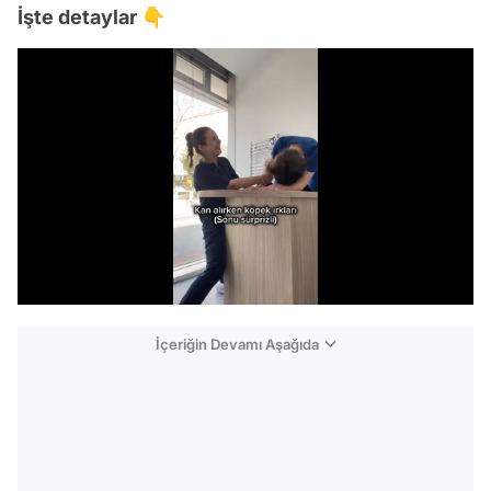
İşte detaylar 👇
/
İçeriğin Devamı Aşağıda