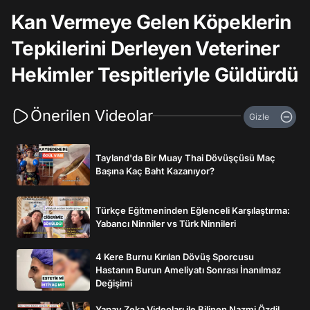
Kan Vermeye Gelen Köpeklerin
Tepkilerini Derleyen Veteriner
Hekimler Tespitleriyle Güldürdü
Önerilen Videolar
Gizle
Tayland'da Bir Muay Thai Dövüşçüsü Maç
Başına Kaç Baht Kazanıyor?
Türkçe Eğitmeninden Eğlenceli Karşılaştırma:
Yabancı Ninniler vs Türk Ninnileri
4 Kere Burnu Kırılan Dövüş Sporcusu
Hastanın Burun Ameliyatı Sonrası İnanılmaz
Değişimi
Yapay Zeka Videoları ile Bilinen Nazmi Özdil