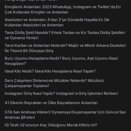
Emojilerin Anlamları: 2023 WhatsApp, Instagram ve Twitter'da En
Çok Kullanılan Emojiler ve Anlamları
Atasözleri ve Anlamları: A'dan Z'ye Gündelik Hayatta En Sık
Kullanılan Atasözleri ve Anlamları
Tavla Diziliş Şekli Nasıldır? Erkek Tavlası ve Kız Tavlası Diziliş Şekilleri
ve Oynama Yönleri
Tarot Kartları ve Anlamları Nelerdir? Majör ve Minör Arkana Desteleri
İle Tılsımlı Bir Dünyaya Giriş
Burç Uyumu Hesaplama Nedir? Burç Uyumu, Aşk Uyumu Nasıl
Hesaplanır?
İdeal Kilo Nedir? İdeal Kilo Hesaplama Nasıl Yapılır?
Ders Çalışırken Dinlenecek Müzikler Nelerdir? Müziksiz
Çalışamayanlar Toplanın!
Instagram Giriş Nasıl Yapılır? Instagram'a Giriş İşlemleri Rehberi
41 Ülkenin Bayrakları ve Ülke Bayraklarının Anlamları
GTA San Andreas Hileleri! Oynamaya Doyamayanlar İçin Güncel San
Andreas Şifreleri
IQ Testi: IQ'unuzun Kaç Olduğunu Merak Ettiniz mi?