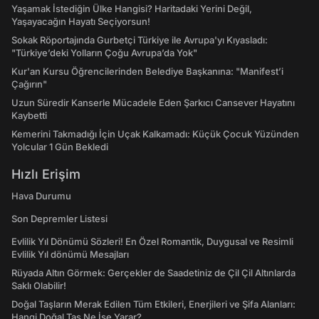
Yaşamak İstediğin Ülke Hangisi? Haritadaki Yerini Değil,
Yaşayacağın Hayatı Seçiyorsun!
Sokak Röportajında Gurbetçi Türkiye ile Avrupa'yı Kıyasladı:
"Türkiye’deki Yolların Çoğu Avrupa’da Yok"
Kur'an Kursu Öğrencilerinden Belediye Başkanına: "Manifest’i
Çağırın"
Uzun Süredir Kanserle Mücadele Eden Şarkıcı Cansever Hayatını
Kaybetti
Kemerini Takmadığı İçin Uçak Kalkamadı: Küçük Çocuk Yüzünden
Yolcular 1 Gün Bekledi
Hızlı Erişim
Hava Durumu
Son Depremler Listesi
Evlilik Yıl Dönümü Sözleri! En Özel Romantik, Duygusal ve Resimli
Evlilik Yıl dönümü Mesajları
Rüyada Altın Görmek: Gerçekler de Saadetiniz de Çil Çil Altınlarda
Saklı Olabilir!
Doğal Taşların Merak Edilen Tüm Etkileri, Enerjileri ve Şifa Alanları:
Hangi Doğal Taş Ne İşe Yarar?