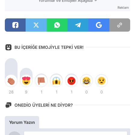
Yorumlar ve Emojiler Aşağıda
Reklam
BU İÇERİĞE EMOJİYLE TEPKİ VER!
28
9
1
1
1
0
0
ONEDİO ÜYELERİ NE DİYOR?
Yorum Yazın