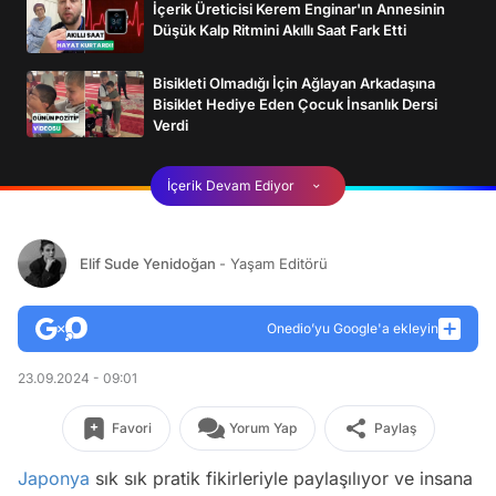
İçerik Üreticisi Kerem Enginar'ın Annesinin
Düşük Kalp Ritmini Akıllı Saat Fark Etti
Bisikleti Olmadığı İçin Ağlayan Arkadaşına
Bisiklet Hediye Eden Çocuk İnsanlık Dersi
Verdi
İçerik Devam Ediyor
Elif Sude Yenidoğan
- Yaşam Editörü
Onedio’yu Google'a ekleyin
23.09.2024 - 09:01
Favori
Yorum Yap
Paylaş
Japonya
sık sık pratik fikirleriyle paylaşılıyor ve insana