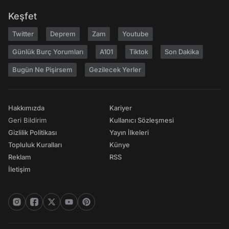
Keşfet
Twitter
Deprem
Zam
Youtube
Günlük Burç Yorumları
A101
Tiktok
Son Dakika
Bugün Ne Pişirsem
Gezilecek Yerler
Hakkımızda
Kariyer
Geri Bildirim
Kullanıcı Sözleşmesi
Gizlilik Politikası
Yayın İlkeleri
Topluluk Kuralları
Künye
Reklam
RSS
İletişim