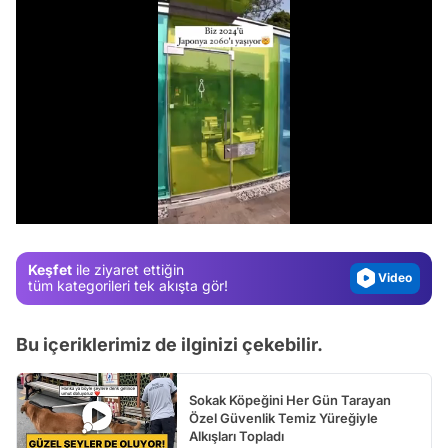
Video
Test
Gündem
/
Magazin
Video
Keşfet
ile ziyaret ettiğin
Test
tüm kategorileri tek akışta gör!
Bu içeriklerimiz de ilginizi çekebilir.
Sokak Köpeğini Her Gün Tarayan
Özel Güvenlik Temiz Yüreğiyle
Alkışları Topladı