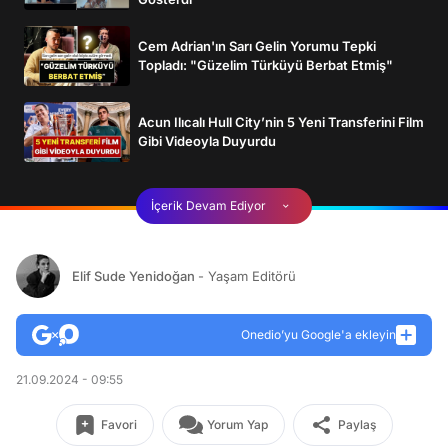
Cem Adrian'ın Sarı Gelin Yorumu Tepki
Topladı: "Güzelim Türküyü Berbat Etmiş"
Acun Ilıcalı Hull City’nin 5 Yeni Transferini Film
Gibi Videoyla Duyurdu
İçerik Devam Ediyor
Elif Sude Yenidoğan
- Yaşam Editörü
Onedio’yu Google'a ekleyin
21.09.2024 - 09:55
Favori
Yorum Yap
Paylaş