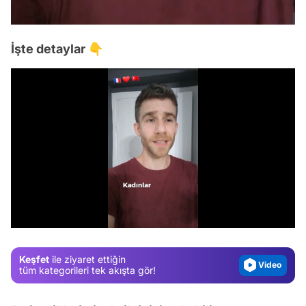
İşte detaylar 👇
Video
Test
/
Gündem
Magazin
Keşfet
ile ziyaret ettiğin
Video
tüm kategorileri tek akışta gör!
Test