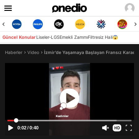
Güncel Konular
Liseler-LGS
Emekli Zammı
Filtresiz Hali😱
Haberler
Video
İzmir’de Yaşamaya Başlayan Fransız Karadeni
0:02
/
0:40