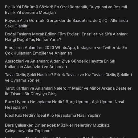
Evlilik Yıl Dönümü Sözleri! En Özel Romantik, Duygusal ve Resimli
Evlilik Yıl dönümü Mesajları
Rüyada Altın Görmek: Gerçekler de Saadetiniz de Çil Çil Altınlarda
Saklı Olabilir!
Doğal Taşların Merak Edilen Tüm Etkileri, Enerjileri ve Şifa Alanları:
Hangi Doğal Taş Ne İşe Yarar?
Emojilerin Anlamları: 2023 WhatsApp, Instagram ve Twitter'da En
Çok Kullanılan Emojiler ve Anlamları
Atasözleri ve Anlamları: A'dan Z'ye Gündelik Hayatta En Sık
Kullanılan Atasözleri ve Anlamları
Tavla Diziliş Şekli Nasıldır? Erkek Tavlası ve Kız Tavlası Diziliş Şekilleri
ve Oynama Yönleri
Tarot Kartları ve Anlamları Nelerdir? Majör ve Minör Arkana Desteleri
İle Tılsımlı Bir Dünyaya Giriş
Burç Uyumu Hesaplama Nedir? Burç Uyumu, Aşk Uyumu Nasıl
Hesaplanır?
İdeal Kilo Nedir? İdeal Kilo Hesaplama Nasıl Yapılır?
Ders Çalışırken Dinlenecek Müzikler Nelerdir? Müziksiz
Çalışamayanlar Toplanın!