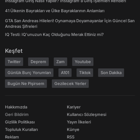
Instagram Giriş Nasıl Yapılır? Instagram'a Giriş İşlemleri Rehberi
41 Ülkenin Bayrakları ve Ülke Bayraklarının Anlamları
GTA San Andreas Hileleri! Oynamaya Doyamayanlar İçin Güncel San
Andreas Şifreleri
IQ Testi: IQ'unuzun Kaç Olduğunu Merak Ettiniz mi?
Keşfet
Twitter
Deprem
Zam
Youtube
Günlük Burç Yorumları
A101
Tiktok
Son Dakika
Bugün Ne Pişirsem
Gezilecek Yerler
Hakkımızda
Kariyer
Geri Bildirim
Kullanıcı Sözleşmesi
Gizlilik Politikası
Yayın İlkeleri
Topluluk Kuralları
Künye
Reklam
RSS