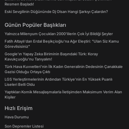
Resmen Başladı!
Eski Sevgilinin Düğününde Dj Olsan Hangi Şarkıyı Çalardın?
Günün Popüler Başlıkları
Yalnızca Milenyum Çocukları 2000'lilerin Çok İyi Bildiği Şeyler
Fatih Altaylı'dan Erdal Beşikçioğlu'na Ağır Eleştiri: "Ulan Siz Kamu
Görevlisisiniz"
Google'ın Yapay Zeka Biriminin Başındaki Türk: Koray
Kavukçuoğlu'nu Tanıyalım!
Türk Hava Kuvvetleri'nin İlk Kadın Generalinin Dedesinin Çanakkale
Gazisi Olduğu Ortaya Çıktı
LGS Yerleştirmelerinin Ardından Türkiye'nin En Yüksek Puanlı
Liseleri Belli Oldu
Yaptıkları Komik Mesajlaşmalarla İletişimden Maksimum Verim Alan
Kişiler
Hızlı Erişim
Hava Durumu
Son Depremler Listesi