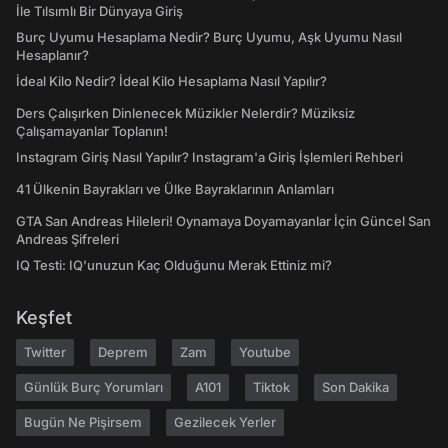
İle Tılsımlı Bir Dünyaya Giriş
Burç Uyumu Hesaplama Nedir? Burç Uyumu, Aşk Uyumu Nasıl
Hesaplanır?
İdeal Kilo Nedir? İdeal Kilo Hesaplama Nasıl Yapılır?
Ders Çalışırken Dinlenecek Müzikler Nelerdir? Müziksiz
Çalışamayanlar Toplanın!
Instagram Giriş Nasıl Yapılır? Instagram'a Giriş İşlemleri Rehberi
41 Ülkenin Bayrakları ve Ülke Bayraklarının Anlamları
GTA San Andreas Hileleri! Oynamaya Doyamayanlar İçin Güncel San
Andreas Şifreleri
IQ Testi: IQ'unuzun Kaç Olduğunu Merak Ettiniz mi?
Keşfet
Twitter
Deprem
Zam
Youtube
Günlük Burç Yorumları
A101
Tiktok
Son Dakika
Bugün Ne Pişirsem
Gezilecek Yerler