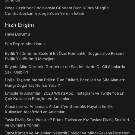
Sunuldu
Özge Özpirinçci İddialarıyla Gündem Olan Kübra Süzgün
Cumhurbaşkanı Erdoğan'dan Yardım İstedi
Hızlı Erişim
Hava Durumu
Son Depremler Listesi
Evlilik Yıl Dönümü Sözleri! En Özel Romantik, Duygusal ve Resimli
Evlilik Yıl dönümü Mesajları
Rüyada Altın Görmek: Gerçekler de Saadetiniz de Çil Çil Altınlarda
Saklı Olabilir!
Doğal Taşların Merak Edilen Tüm Etkileri, Enerjileri ve Şifa Alanları:
Hangi Doğal Taş Ne İşe Yarar?
Emojilerin Anlamları: 2023 WhatsApp, Instagram ve Twitter'da En
Çok Kullanılan Emojiler ve Anlamları
Atasözleri ve Anlamları: A'dan Z'ye Gündelik Hayatta En Sık
Kullanılan Atasözleri ve Anlamları
Tavla Diziliş Şekli Nasıldır? Erkek Tavlası ve Kız Tavlası Diziliş Şekilleri
ve Oynama Yönleri
Tarot Kartları ve Anlamları Nelerdir? Majör ve Minör Arkana Desteleri