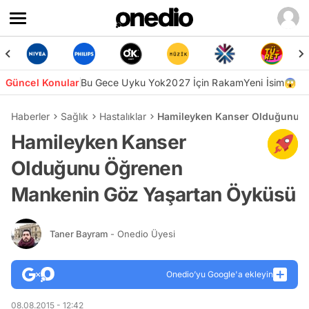
Güncel Konular
Bu Gece Uyku Yok
2027 İçin Rakam
Yeni İsim😱
Haberler
Sağlık
Hastalıklar
Hamileyken Kanser Olduğunu Ö
Hamileyken Kanser
Olduğunu Öğrenen
Mankenin Göz Yaşartan Öyküsü
Taner Bayram
- Onedio Üyesi
Onedio’yu Google'a ekleyin
08.08.2015 - 12:42