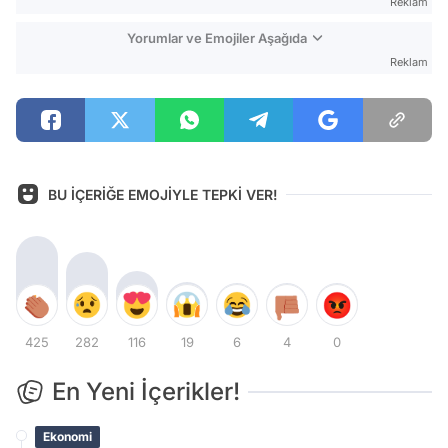
Reklam
Yorumlar ve Emojiler Aşağıda
Reklam
BU İÇERİĞE EMOJİYLE TEPKİ VER!
425
282
116
19
6
4
0
En Yeni İçerikler!
Ekonomi