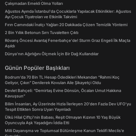
Çalışmadan Emekli Olma Yolları
Ağustos Ayında İstanbul'da Çocuklarla Yapılacak Etkinlikler: Ağustos
Ayı Çocuk Tiyatroları ve Etkinlik Takvimi
Fırın Camındaki İnatçı Yağları 20 Dakikada Çözen Temizlik Yöntemi
2 Bin Yıllık Betonun Sırrı Tuvaletten Çıktı
Rövanş Öncesi Avantaj Fenerbahçe'de! Sturm Graz Engeli İlk Maçta
Aşıldı
Dünya’nın Ağırlığını Ölçmek İçin Bir Dağ Kullandılar
Günün Popüler Başlıkları
Bodrum’da 70 Bin TL Hesap Ödedikleri Mekandan “Rahmi Koç
Geliyor, Çıkın” Denilerek Kovulan Aile Şikayetçi Oldu
Devlet Bahçeli: “Demirtaş Evine Dönsün, Öcalan Umut Hakkına
Kavuşsun”
Bilim İnsanları, Ay Üzerinde Hızla İlerleyen 20'den Fazla Dev UFO'yu
Tespit Ettikten Sonra Uyarı Yayınladı
Ülkü Hilal Çiftçi'nin Babası, Reşit Olmayan Kızının 10 Yaş Büyük
Oyuncuyla Aşk Yaşadığını İddia Etti
Milli Dayanışma ve Toplumsal Bütünleşme Kanun Teklifi Meclis’e