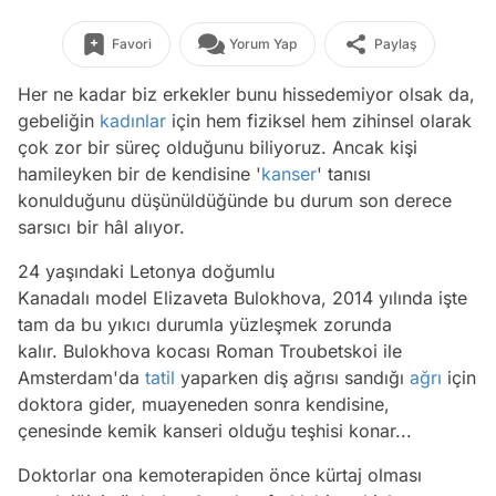
Favori
Yorum Yap
Paylaş
Her ne kadar biz erkekler bunu hissedemiyor olsak da,
gebeliğin
kadınlar
için hem fiziksel hem zihinsel olarak
çok zor bir süreç olduğunu biliyoruz. Ancak kişi
hamileyken bir de kendisine '
kanser
' tanısı
konulduğunu düşünüldüğünde bu durum son derece
sarsıcı bir hâl alıyor.
24 yaşındaki Letonya doğumlu
Kanadalı model Elizaveta Bulokhova, 2014 yılında işte
tam da bu yıkıcı durumla yüzleşmek zorunda
kalır. Bulokhova kocası Roman Troubetskoi ile
Amsterdam'da
tatil
yaparken diş ağrısı sandığı
ağrı
için
doktora gider, muayeneden sonra kendisine,
çenesinde kemik kanseri olduğu teşhisi konar...
Doktorlar ona kemoterapiden önce kürtaj olması