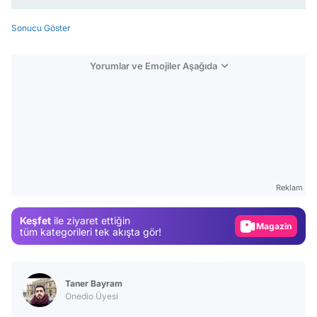
Sonucu Göster
Yorumlar ve Emojiler Aşağıda
Video
Test
Gündem
Reklam
Magazin
Keşfet
ile ziyaret ettiğin
Video
tüm kategorileri tek akışta gör!
Test
Taner Bayram
Onedio Üyesi