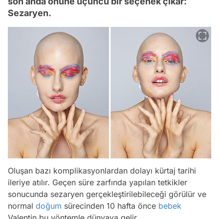
son anda önüne üçüncü bir seçenek çıkar:
Sezaryen.
Oluşan bazı komplikasyonlardan dolayı kürtaj tarihi
ileriye atılır. Geçen süre zarfında yapılan tetkikler
sonucunda sezaryen gerçekleştirilebileceği görülür ve
normal
doğum
sürecinden 10 hafta önce
bebek
Valentin bu yöntemle dünyaya gelir.