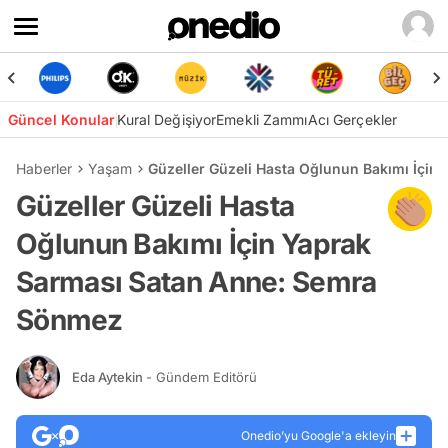
Güncel Konular
Kural Değişiyor
Emekli Zammı
Acı Gerçekler
Haberler
Yaşam
Güzeller Güzeli Hasta Oğlunun Bakımı İçi
Güzeller Güzeli Hasta
Oğlunun Bakımı İçin Yaprak
Sarması Satan Anne: Semra
Sönmez
Eda Aytekin
- Gündem Editörü
Onedio’yu Google'a ekleyin