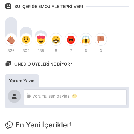
BU İÇERİĞE EMOJİYLE TEPKİ VER!
826
302
135
8
7
6
3
ONEDİO ÜYELERİ NE DİYOR?
Yorum Yazın
En Yeni İçerikler!