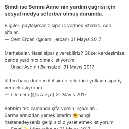
Şimdi ise Semra Anne'nin yardım çağrısı için
sosyal medya seferber olmuş durumda.
Bilgileri paylaşırsanız sipariş vermek istersiz. Acil
şifalar.
— Cem Ercan (@cem__ercan)
31 Mayıs 2017
Merhabalar. Nasıl sipariş verebiliriz? Güzel kardeşimize
bende yardımcı olmak istiyorum.
— Ünsal Aydın (@unsalze)
31 Mayıs 2017
lütfen bana dm'den iletişim bilgilerinizi yollayın.sipariş
vermek istiyorum
— bilemem (@ozanyd)
31 Mayıs 2017
Rabbim tez zamanda şifa versin inşaAllah .
Sarmalarınızdan yemek isterim 🤗hangi
hastanedeyseniz gelip sizi ziyaret etmek istiyorum
— Seval✨ (@sevalkolo)
31 Mayıs 2017