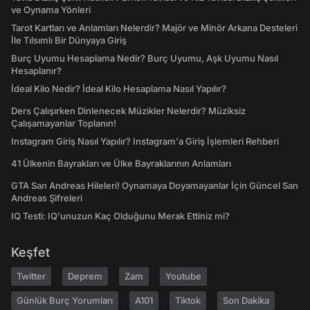
ve Oynama Yönleri
Tarot Kartları ve Anlamları Nelerdir? Majör ve Minör Arkana Desteleri
İle Tılsımlı Bir Dünyaya Giriş
Burç Uyumu Hesaplama Nedir? Burç Uyumu, Aşk Uyumu Nasıl
Hesaplanır?
İdeal Kilo Nedir? İdeal Kilo Hesaplama Nasıl Yapılır?
Ders Çalışırken Dinlenecek Müzikler Nelerdir? Müziksiz
Çalışamayanlar Toplanın!
Instagram Giriş Nasıl Yapılır? Instagram'a Giriş İşlemleri Rehberi
41 Ülkenin Bayrakları ve Ülke Bayraklarının Anlamları
GTA San Andreas Hileleri! Oynamaya Doyamayanlar İçin Güncel San
Andreas Şifreleri
IQ Testi: IQ'unuzun Kaç Olduğunu Merak Ettiniz mi?
Keşfet
Twitter
Deprem
Zam
Youtube
Günlük Burç Yorumları
A101
Tiktok
Son Dakika