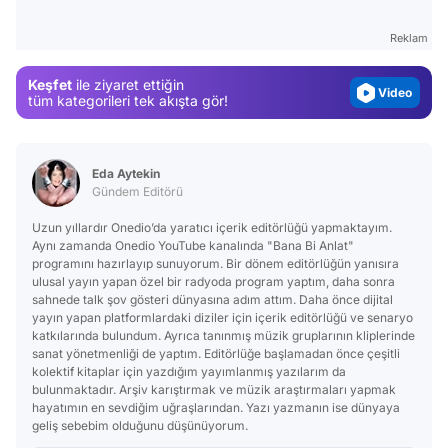
Magazin
Reklam
Video
Keşfet
ile ziyaret ettiğin
Test
tüm kategorileri tek akışta gör!
Eda Aytekin
Gündem Editörü
Uzun yıllardır Onedio’da yaratıcı içerik editörlüğü yapmaktayım.
Aynı zamanda Onedio YouTube kanalında "Bana Bi Anlat"
programını hazırlayıp sunuyorum. Bir dönem editörlüğün yanısıra
ulusal yayın yapan özel bir radyoda program yaptım, daha sonra
sahnede talk şov gösteri dünyasına adım attım. Daha önce dijital
yayın yapan platformlardaki diziler için içerik editörlüğü ve senaryo
katkılarında bulundum. Ayrıca tanınmış müzik gruplarının kliplerinde
sanat yönetmenliği de yaptım. Editörlüğe başlamadan önce çeşitli
kolektif kitaplar için yazdığım yayımlanmış yazılarım da
bulunmaktadır. Arşiv karıştırmak ve müzik araştırmaları yapmak
hayatımın en sevdiğim uğraşlarından. Yazı yazmanın ise dünyaya
geliş sebebim olduğunu düşünüyorum.