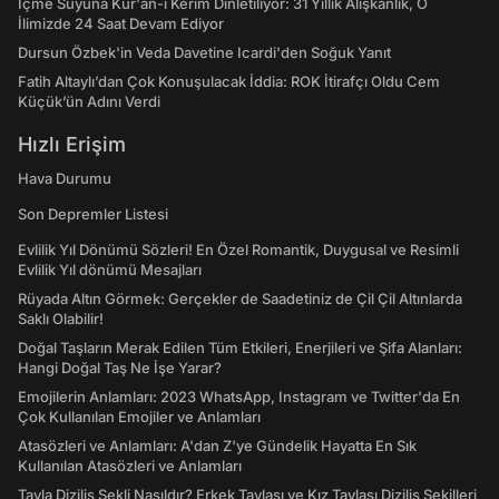
İçme Suyuna Kur'an-ı Kerim Dinletiliyor: 31 Yıllık Alışkanlık, O
İlimizde 24 Saat Devam Ediyor
Dursun Özbek'in Veda Davetine Icardi'den Soğuk Yanıt
Fatih Altaylı’dan Çok Konuşulacak İddia: ROK İtirafçı Oldu Cem
Küçük’ün Adını Verdi
Hızlı Erişim
Hava Durumu
Son Depremler Listesi
Evlilik Yıl Dönümü Sözleri! En Özel Romantik, Duygusal ve Resimli
Evlilik Yıl dönümü Mesajları
Rüyada Altın Görmek: Gerçekler de Saadetiniz de Çil Çil Altınlarda
Saklı Olabilir!
Doğal Taşların Merak Edilen Tüm Etkileri, Enerjileri ve Şifa Alanları:
Hangi Doğal Taş Ne İşe Yarar?
Emojilerin Anlamları: 2023 WhatsApp, Instagram ve Twitter'da En
Çok Kullanılan Emojiler ve Anlamları
Atasözleri ve Anlamları: A'dan Z'ye Gündelik Hayatta En Sık
Kullanılan Atasözleri ve Anlamları
Tavla Diziliş Şekli Nasıldır? Erkek Tavlası ve Kız Tavlası Diziliş Şekilleri