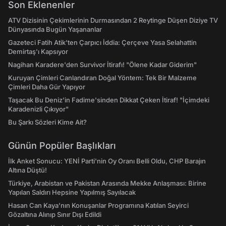
Son Eklenenler
ATV Dizisinin Çekimlerinin Durmasından 2 Reytinge Düşen Diziye TV
Dünyasında Bugün Yaşananlar
Gazeteci Fatih Atik'ten Çarpıcı İddia: Çerçeve Yasa Selahattin
Demirtaş'ı Kapsıyor
Nagihan Karadere'den Survivor İtirafı! "Ölene Kadar Giderim"
Kuruyan Çimleri Canlandıran Doğal Yöntem: Tek Bir Malzeme
Çimleri Daha Gür Yapıyor
Taşacak Bu Deniz'in Fadime'sinden Dikkat Çeken İtiraf! "İçimdeki
Karadenizli Çıkıyor"
Bu Şarkı Sözleri Kime Ait?
Günün Popüler Başlıkları
İlk Anket Sonucu: YENİ Parti'nin Oy Oranı Belli Oldu, CHP Barajın
Altına Düştü!
Türkiye, Arabistan ve Pakistan Arasında Mekke Anlaşması: Birine
Yapılan Saldırı Hepsine Yapılmış Sayılacak
Hasan Can Kaya’nın Konuşanlar Programına Katılan Seyirci
Gözaltına Alınıp Sınır Dışı Edildi