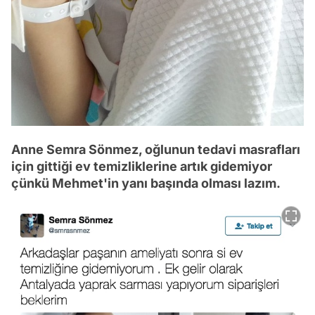
Anne Semra Sönmez, oğlunun tedavi masrafları
için gittiği ev temizliklerine artık gidemiyor
çünkü Mehmet'in yanı başında olması lazım.