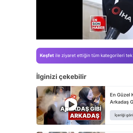
/
Keşfet
ile ziyaret ettiğin
tüm kategorileri tek
İlginizi çekebilir
En Güzel 
Arkadaş G
İçeriği gör