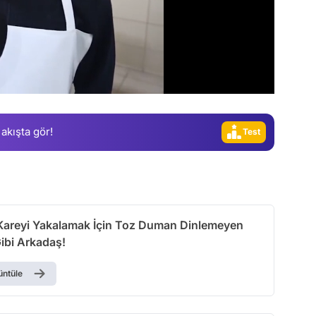
Video
 akışta gör!
Test
Gündem
Magazin
Video
Kareyi Yakalamak İçin Toz Duman Dinlemeyen
Test
ibi Arkadaş!
üntüle