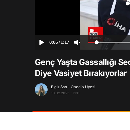
0:05
/
1:17
Genç Yaşta Gassallığı Seç
Diye Vasiyet Bırakıyorlar
Elgiz Sarı
- Onedio Üyesi
10.02.2025 - 11:11