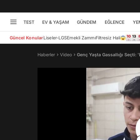
TEST
EV & YAŞAM
GÜNDEM
EĞLENCE
YE
Güncel Konular
Liseler-LGS
Emekli Zammı
Filtresiz Hali😱
Haberler
Video
Genç Yaşta Gassallığı Seçti: 