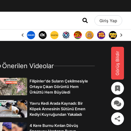
Giriş Yap
Görüş Bildir
Önerilen Videolar
Filipinler'de Suların Çekilmesiyle
Ortaya Çıkan Görüntü Hem
Ürküttü Hem Büyüledi
Yavru Kedi Arada Kaynadı: Bir
Köpek Annesinin Sütünü Emen
Kediyi Kuyruğundan Yakaladı
4 Kere Burnu Kırılan Dövüş
Sporcusu Hastanın Burun