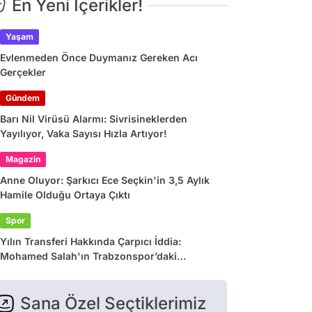
En Yeni İçerikler!
Yaşam
Evlenmeden Önce Duymanız Gereken Acı
Gerçekler
Gündem
Barı Nil Virüsü Alarmı: Sivrisineklerden
Yayılıyor, Vaka Sayısı Hızla Artıyor!
Magazin
Anne Oluyor: Şarkıcı Ece Seçkin'in 3,5 Aylık
Hamile Olduğu Ortaya Çıktı
Spor
Yılın Transferi Hakkında Çarpıcı İddia:
Mohamed Salah'ın Trabzonspor’daki
Gelirlerine Haciz Engeli!
Sana Özel Seçtiklerimiz