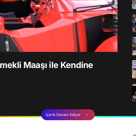
mekli Maaşı ile Kendine
İçerik Devam Ediyor