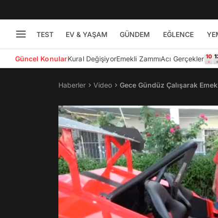
TEST
EV & YAŞAM
GÜNDEM
EĞLENCE
YE
Güncel Konular
Kural Değişiyor
Emekli Zammı
Acı Gerçekler
Haberler
Video
Gece Gündüz Çalışarak Emekl