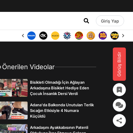
Giriş Yap
Görüş Bildir
Önerilen Videolar
Bisikleti Olmadığı İçin Ağlayan
Arkadaşına Bisiklet Hediye Eden
Çocuk İnsanlık Dersi Verdi
Adana'da Balkonda Unutulan Terlik
Sıcağın Etkisiyle 4 Numara
Küçüldü
Arkadaşını Ayakkabısının Patenli
Olduğuna İkna Etmeye Çalışan