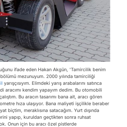
uğunu ifade eden Hakan Akgün, 'Tamircilik benim
bölümü mezunuyum. 2000 yılında tamirciliği
il
yarışçısıyım. Elimdeki yarış arabalarını satınca
di aracımı kendim yapayım dedim. Bu otomobili
lıştım. Bu aracın tasarımı bana ait, aracı gören
metre hıza ulaşıyor. Bana maliyeti işçilikle beraber
iyat biçtim, meraklısına satacağım. Yurt dışında
erini yapıp, kuruldan geçtikten sonra ruhsat
ok. Onun için bu aracı özel pistlerde