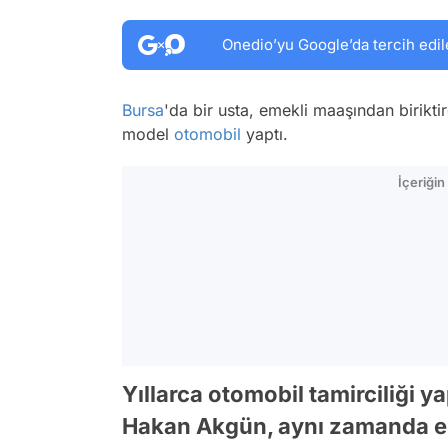
Onedio’yu Google’da tercih edil
Bursa
'da bir usta, emekli maaşından birikt
model
otomobil
yaptı.
İçeriği
Yıllarca otomobil tamirciliği 
Hakan Akgün, aynı zamanda esk