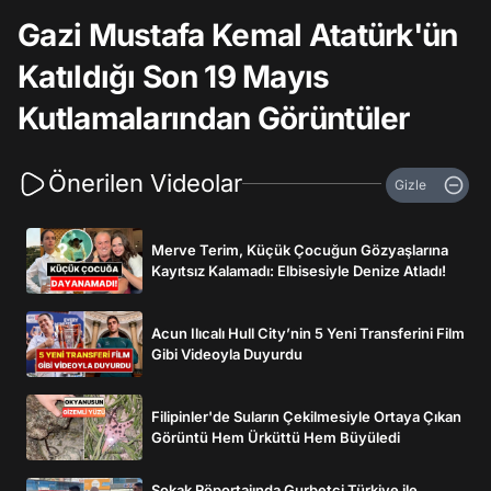
Gazi Mustafa Kemal Atatürk'ün
Katıldığı Son 19 Mayıs
Kutlamalarından Görüntüler
Önerilen Videolar
Gizle
Merve Terim, Küçük Çocuğun Gözyaşlarına
Kayıtsız Kalamadı: Elbisesiyle Denize Atladı!
Acun Ilıcalı Hull City’nin 5 Yeni Transferini Film
Gibi Videoyla Duyurdu
Filipinler'de Suların Çekilmesiyle Ortaya Çıkan
Görüntü Hem Ürküttü Hem Büyüledi
Sokak Röportajında Gurbetçi Türkiye ile