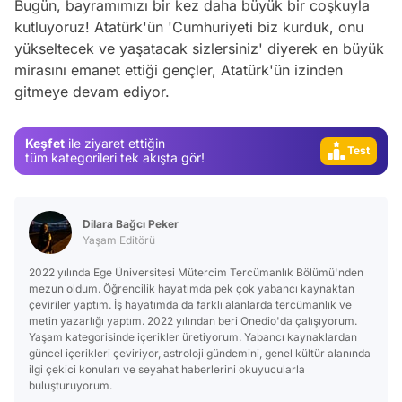
Video
Bugün, bayramımızı bir kez daha büyük bir coşkuyla
kutluyoruz! Atatürk'ün 'Cumhuriyeti biz kurduk, onu
Test
yükseltecek ve yaşatacak sizlersiniz' diyerek en büyük
Gündem
mirasını emanet ettiği gençler, Atatürk'ün izinden
gitmeye devam ediyor.
Magazin
Video
Keşfet
ile ziyaret ettiğin
Test
tüm kategorileri tek akışta gör!
Dilara Bağcı Peker
Yaşam Editörü
2022 yılında Ege Üniversitesi Mütercim Tercümanlık Bölümü'nden
mezun oldum. Öğrencilik hayatımda pek çok yabancı kaynaktan
çeviriler yaptım. İş hayatımda da farklı alanlarda tercümanlık ve
metin yazarlığı yaptım. 2022 yılından beri Onedio'da çalışıyorum.
Yaşam kategorisinde içerikler üretiyorum. Yabancı kaynaklardan
güncel içerikleri çeviriyor, astroloji gündemini, genel kültür alanında
ilgi çekici konuları ve seyahat haberlerini okuyucularla
buluşturuyorum.