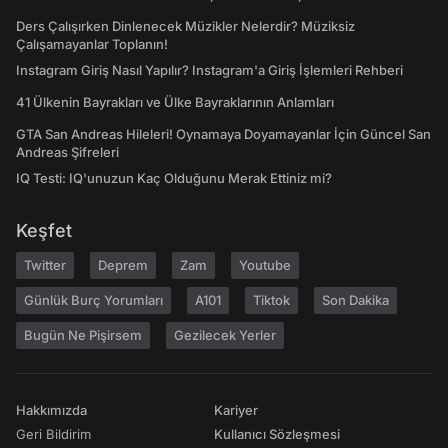
Ders Çalışırken Dinlenecek Müzikler Nelerdir? Müziksiz
Çalışamayanlar Toplanın!
Instagram Giriş Nasıl Yapılır? Instagram'a Giriş İşlemleri Rehberi
41 Ülkenin Bayrakları ve Ülke Bayraklarının Anlamları
GTA San Andreas Hileleri! Oynamaya Doyamayanlar İçin Güncel San
Andreas Şifreleri
IQ Testi: IQ'unuzun Kaç Olduğunu Merak Ettiniz mi?
Keşfet
Twitter
Deprem
Zam
Youtube
Günlük Burç Yorumları
A101
Tiktok
Son Dakika
Bugün Ne Pişirsem
Gezilecek Yerler
Hakkımızda
Kariyer
Geri Bildirim
Kullanıcı Sözleşmesi