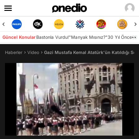
Güncel Konular
Bastonla Vurdu!
"Manyak Mısınız?"
30 Yıl Önce👀
Haberler
Video
Gazi Mustafa Kemal Atatürk'ün Katıldığı So
/