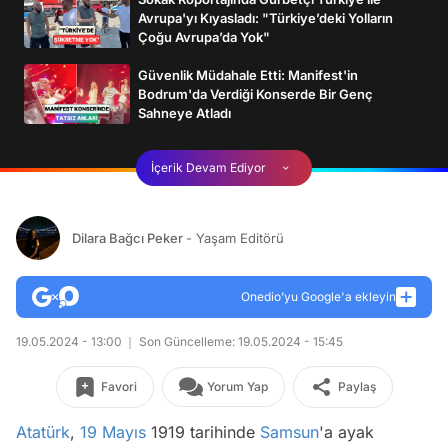
Avrupa'yı Kıyasladı: "Türkiye’deki Yolların
Çoğu Avrupa’da Yok"
Güvenlik Müdahale Etti: Manifest'in
Bodrum'da Verdiği Konserde Bir Genç
Sahneye Atladı
İçerik Devam Ediyor
Dilara Bağcı Peker
- Yaşam Editörü
Onedio’yu Google'a ekleyin
19.05.2024 - 13:00
Son Güncelleme: 19.05.2024 - 15:45
Favori
Yorum Yap
Paylaş
Atatürk
,
19 Mayıs
1919 tarihinde
Samsun
'a ayak