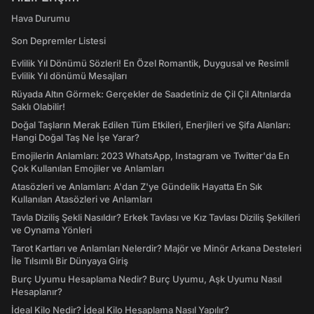
Hava Durumu
Son Depremler Listesi
Evlilik Yıl Dönümü Sözleri! En Özel Romantik, Duygusal ve Resimli
Evlilik Yıl dönümü Mesajları
Rüyada Altın Görmek: Gerçekler de Saadetiniz de Çil Çil Altınlarda
Saklı Olabilir!
Doğal Taşların Merak Edilen Tüm Etkileri, Enerjileri ve Şifa Alanları:
Hangi Doğal Taş Ne İşe Yarar?
Emojilerin Anlamları: 2023 WhatsApp, Instagram ve Twitter'da En
Çok Kullanılan Emojiler ve Anlamları
Atasözleri ve Anlamları: A'dan Z'ye Gündelik Hayatta En Sık
Kullanılan Atasözleri ve Anlamları
Tavla Diziliş Şekli Nasıldır? Erkek Tavlası ve Kız Tavlası Diziliş Şekilleri
ve Oynama Yönleri
Tarot Kartları ve Anlamları Nelerdir? Majör ve Minör Arkana Desteleri
İle Tılsımlı Bir Dünyaya Giriş
Burç Uyumu Hesaplama Nedir? Burç Uyumu, Aşk Uyumu Nasıl
Hesaplanır?
İdeal Kilo Nedir? İdeal Kilo Hesaplama Nasıl Yapılır?