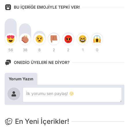
BU İÇERİĞE EMOJİYLE TEPKİ VER!
56
38
8
2
2
1
0
ONEDİO ÜYELERİ NE DİYOR?
Yorum Yazın
En Yeni İçerikler!