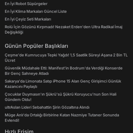
En İyi Robot Süpürgeler
En İyi Klima Markaları Güncel Liste
En İyi Çeyiz Seti Markaları
Rolü İçin Gözünü Kırpmadı! Nezaket Erden'den Ultra Radikal İmaj
Değişikliği
Günün Popüler Başlıkları
Çeşme'de Kumrucuya Tepki Yağdı! 1,5 Saatlik Süreyi Aşana 2 Bin TL
Ücret
Güvenlik Müdahale Etti: Manifest'in Bodrum'da Verdiği Konserde
Bir Genç Sahneye Atladı
Sakarya'da Limonata Satıp iPhone 15 Alan Genç Girişimci Günlük
Kazancını Paylaştı
Çocuklar Duymasın'ın Şükrü'sü Şükrü Koruyucu'nun Son Hali
Gündem Oldu!
ultrAslan Lideri Sebahattin Şirin Gözaltına Alındı
Müge Anlı'da Ortalığı Birbirine Katan Nazmiye Tutaner Sonunda
Evlendi!
Hızlı Erişim