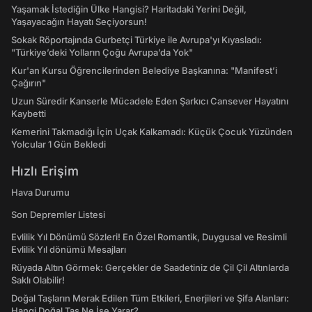
Yaşamak İstediğin Ülke Hangisi? Haritadaki Yerini Değil,
Yaşayacağın Hayatı Seçiyorsun!
Sokak Röportajında Gurbetçi Türkiye ile Avrupa'yı Kıyasladı:
"Türkiye’deki Yolların Çoğu Avrupa’da Yok"
Kur'an Kursu Öğrencilerinden Belediye Başkanına: "Manifest’i
Çağırın"
Uzun Süredir Kanserle Mücadele Eden Şarkıcı Cansever Hayatını
Kaybetti
Kemerini Takmadığı İçin Uçak Kalkamadı: Küçük Çocuk Yüzünden
Yolcular 1 Gün Bekledi
Hızlı Erişim
Hava Durumu
Son Depremler Listesi
Evlilik Yıl Dönümü Sözleri! En Özel Romantik, Duygusal ve Resimli
Evlilik Yıl dönümü Mesajları
Rüyada Altın Görmek: Gerçekler de Saadetiniz de Çil Çil Altınlarda
Saklı Olabilir!
Doğal Taşların Merak Edilen Tüm Etkileri, Enerjileri ve Şifa Alanları:
Hangi Doğal Taş Ne İşe Yarar?