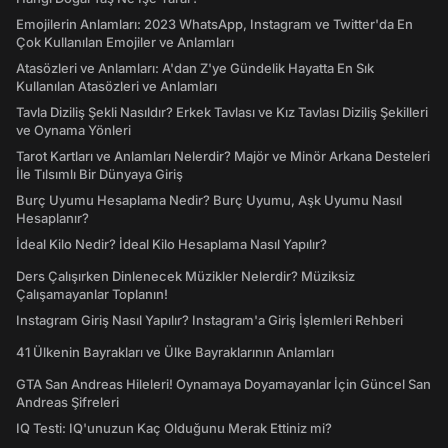
Emojilerin Anlamları: 2023 WhatsApp, Instagram ve Twitter'da En
Çok Kullanılan Emojiler ve Anlamları
Atasözleri ve Anlamları: A'dan Z'ye Gündelik Hayatta En Sık
Kullanılan Atasözleri ve Anlamları
Tavla Diziliş Şekli Nasıldır? Erkek Tavlası ve Kız Tavlası Diziliş Şekilleri
ve Oynama Yönleri
Tarot Kartları ve Anlamları Nelerdir? Majör ve Minör Arkana Desteleri
İle Tılsımlı Bir Dünyaya Giriş
Burç Uyumu Hesaplama Nedir? Burç Uyumu, Aşk Uyumu Nasıl
Hesaplanır?
İdeal Kilo Nedir? İdeal Kilo Hesaplama Nasıl Yapılır?
Ders Çalışırken Dinlenecek Müzikler Nelerdir? Müziksiz
Çalışamayanlar Toplanın!
Instagram Giriş Nasıl Yapılır? Instagram'a Giriş İşlemleri Rehberi
41 Ülkenin Bayrakları ve Ülke Bayraklarının Anlamları
GTA San Andreas Hileleri! Oynamaya Doyamayanlar İçin Güncel San
Andreas Şifreleri
IQ Testi: IQ'unuzun Kaç Olduğunu Merak Ettiniz mi?