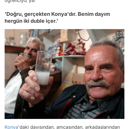
öğrenciyiz ya!
'Doğru, gerçekten Konya'dır. Benim dayım
hergün iki duble içer.'
Konya
'daki dayısından, amcasından, arkadaşlarından