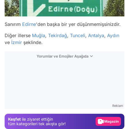
Sanırım
Edirne
'den başka bir yer düşünmemişsinizdir.
Diğer illerse
Muğla
,
Tekirdağ
,
Tunceli
,
Antalya
,
Aydın
ve
İzmir
şeklinde.
Yorumlar ve Emojiler Aşağıda
Video
Test
Gündem
Reklam
Magazin
Keşfet
ile ziyaret ettiğin
Video
tüm kategorileri tek akışta gör!