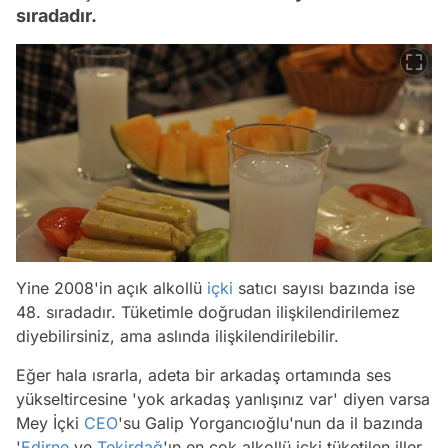
sıradadır.
Yine 2008'in açık alkollü
içki
satıcı sayısı bazında ise
48. sıradadır. Tüketimle doğrudan ilişkilendirilemez
diyebilirsiniz, ama aslında ilişkilendirilebilir.
Eğer hala ısrarla, adeta bir arkadaş ortamında ses
yükseltircesine 'yok arkadaş yanlışınız var' diyen varsa
Mey İçki
CEO
'su Galip Yorgancıoğlu'nun da il bazında
'
Edirne
ve
Tekirdağ
'ın en çok alkollü içki tüketilen iller