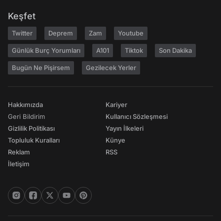
Keşfet
Twitter
Deprem
Zam
Youtube
Günlük Burç Yorumları
A101
Tiktok
Son Dakika
Bugün Ne Pişirsem
Gezilecek Yerler
Hakkımızda
Kariyer
Geri Bildirim
Kullanıcı Sözleşmesi
Gizlilik Politikası
Yayın İlkeleri
Topluluk Kuralları
Künye
Reklam
RSS
İletişim