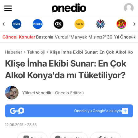
Güncel Konular
Bastonla Vurdu!
"Manyak Mısınız?"
30 Yıl Önce👀
Haberler
Teknoloji
Klişe İmha Ekibi Sunar: En Çok Alkol Kony
Klişe İmha Ekibi Sunar: En Çok
Alkol Konya'da mı Tüketiliyor?
Yüksel Venedik
- Onedio Editörü
Onedio’yu Google'a ekleyin
12.09.2015 - 23:55