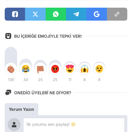
BU İÇERİĞE EMOJİYLE TEPKİ VER!
136
34
25
25
11
8
8
ONEDİO ÜYELERİ NE DİYOR?
Yorum Yazın