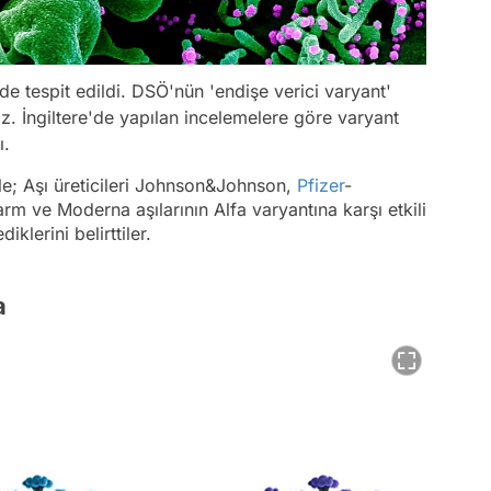
'de tespit edildi. DSÖ'nün 'endişe verici varyant'
iz. İngiltere'de yapılan incelemelere göre varyant
ı.
öyle; Aşı üreticileri Johnson&Johnson,
Pfizer
-
m ve Moderna aşılarının Alfa varyantına karşı etkili
lerini belirttiler.
a