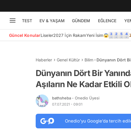
TEST
EV & YAŞAM
GÜNDEM
EĞLENCE
YE
Güncel Konular
Liseler
2027 İçin Rakam
Yeni İsim😱
Haberler
Genel Kültür
Bilim
Dünyanın Dört Bir
Olduğunu Tek Tek
Dünyanın Dört Bir Yanınd
Aşıların Ne Kadar Etkili 
bathsheba
- Onedio Üyesi
07.07.2021 - 09:01
Onedio’yu Google’da tercih edil