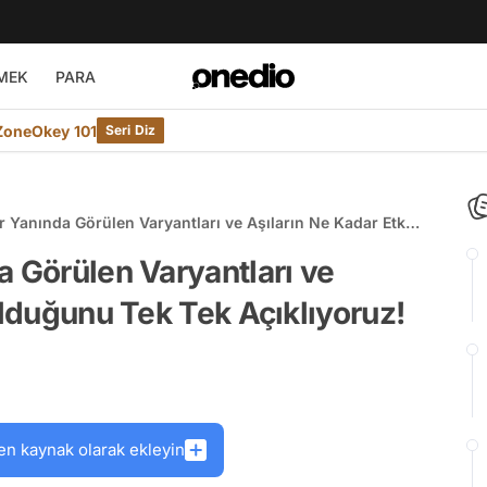
MEK
PARA
ZoneOkey 101
Seri Diz
 Yanında Görülen Varyantları ve Aşıların Ne Kadar Etkili
 Açıklıyoruz!
a Görülen Varyantları ve
Olduğunu Tek Tek Açıklıyoruz!
en kaynak olarak ekleyin