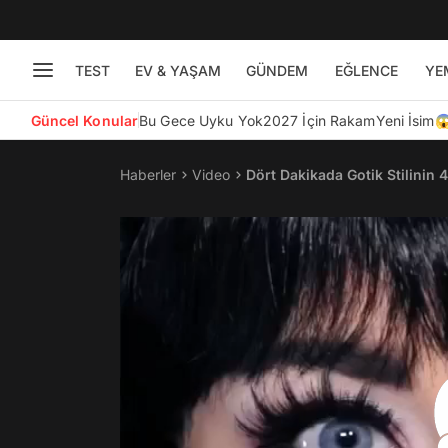
TEST
EV & YAŞAM
GÜNDEM
EĞLENCE
YE
Güncel Konular
Bu Gece Uyku Yok
2027 İçin Rakam
Yeni İsim
Haberler
Video
Dört Dakikada Gotik Stilinin 4