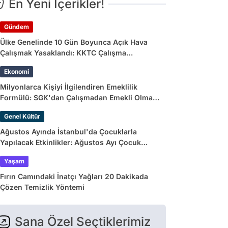
En Yeni İçerikler!
Gündem
Ülke Genelinde 10 Gün Boyunca Açık Hava
Çalışmak Yasaklandı: KKTC Çalışma
Bakanlığı’ndan Açıklama Geldi
Ekonomi
Milyonlarca Kişiyi İlgilendiren Emeklilik
Formülü: SGK'dan Çalışmadan Emekli Olma
Yolları
Genel Kültür
Ağustos Ayında İstanbul'da Çocuklarla
Yapılacak Etkinlikler: Ağustos Ayı Çocuk
Tiyatroları ve Etkinlik Takvimi
Yaşam
Fırın Camındaki İnatçı Yağları 20 Dakikada
Çözen Temizlik Yöntemi
Sana Özel Seçtiklerimiz