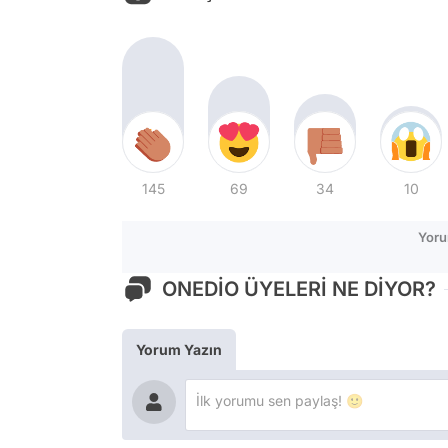
145
69
34
10
Yoru
ONEDİO ÜYELERİ NE DİYOR?
Yorum Yazın