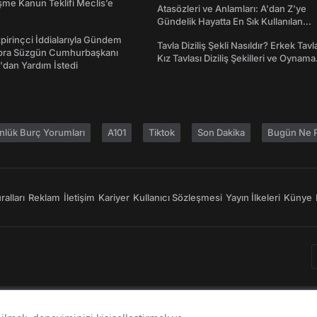
me Kanun Teklifi Meclis’e
Atasözleri ve Anlamları: A'dan Z'ye
Gündelik Hayatta En Sık Kullanılan
Atasözleri ve Anlamları
irinçci İddialarıyla Gündem
Tavla Diziliş Şekli Nasıldır? Erkek Tavl
bra Süzgün Cumhurbaşkanı
Kız Tavlası Diziliş Şekilleri ve Oynama
dan Yardım İstedi
Yönleri
nlük Burç Yorumları
A101
Tiktok
Son Dakika
Bugün Ne P
alları
Reklam
İletişim
Kariyer
Kullanıcı Sözleşmesi
Yayın İlkeleri
Künye
Bir
markasıdır.