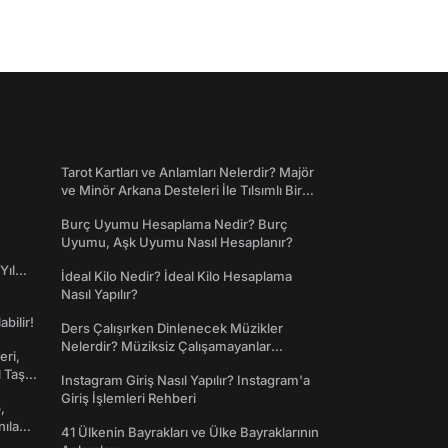
Tarot Kartları ve Anlamları Nelerdir? Majör
ve Minör Arkana Desteleri İle Tılsımlı Bir
Dünyaya Giriş
Burç Uyumu Hesaplama Nedir? Burç
Uyumu, Aşk Uyumu Nasıl Hesaplanır?
Yıl
İdeal Kilo Nedir? İdeal Kilo Hesaplama
Nasıl Yapılır?
abilir!
Ders Çalışırken Dinlenecek Müzikler
Nelerdir? Müziksiz Çalışamayanlar
eri,
Toplanın!
l Taş
Instagram Giriş Nasıl Yapılır? Instagram'a
Giriş İşlemleri Rehberi
,
nılan
41 Ülkenin Bayrakları ve Ülke Bayraklarının