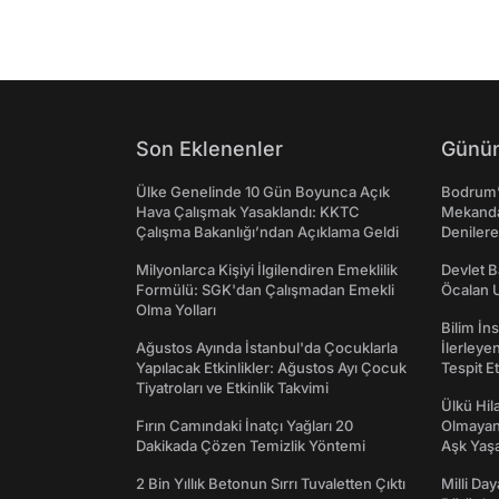
Son Eklenenler
Günün
Ülke Genelinde 10 Gün Boyunca Açık
Bodrum’
Hava Çalışmak Yasaklandı: KKTC
Mekanda
Çalışma Bakanlığı’ndan Açıklama Geldi
Denilere
Milyonlarca Kişiyi İlgilendiren Emeklilik
Devlet B
Formülü: SGK'dan Çalışmadan Emekli
Öcalan 
Olma Yolları
Bilim İn
Ağustos Ayında İstanbul'da Çocuklarla
İlerleye
Yapılacak Etkinlikler: Ağustos Ayı Çocuk
Tespit E
Tiyatroları ve Etkinlik Takvimi
Ülkü Hila
Fırın Camındaki İnatçı Yağları 20
Olmayan
Dakikada Çözen Temizlik Yöntemi
Aşk Yaşad
2 Bin Yıllık Betonun Sırrı Tuvaletten Çıktı
Milli Da