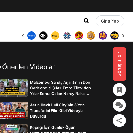
Giriş Yap
Görüş Bildir
Önerilen Videolar
Malzemeci Sandı, Arjantin'in Don
Corleone'si Çıktı: Emre Tilev'den
Yıllar Sonra Gelen Noray Nakis
İtirafı
Acun Ilıcalı Hull City’nin 5 Yeni
Transferini Film Gibi Videoyla
Duyurdu
Köpeği İçin Günlük Öğün
Hazırlayan Kadın Yaptığı 1 Aylık