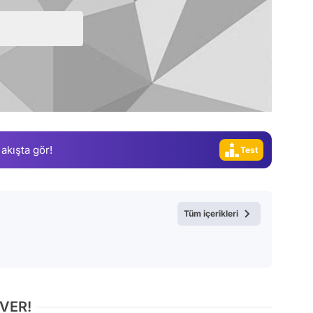
Video
Test
Gündem
Magazin
Video
 akışta gör!
Test
Tüm içerikleri
 VER!