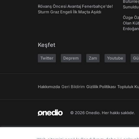
Bütünleş
Rövanş Öncesi Avantaj Fenerbahçe'de!
Sunuldu
Sturm Graz Engeli İlk Maçta Aşıldı
Özge Özp
Olan Kü
Erdoğan'
Keşfet
Twitter
Deprem
Zam
Youtube
Gü
Hakkımızda
Geri Bildirim
Gizlilik Politikası
Topluluk Kur
© 2026 Onedio. Her hakkı saklıdır.