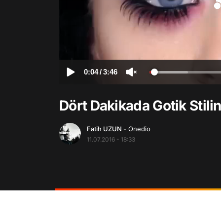
0:04
/
3:46
Dört Dakikada Gotik Stilin
Fatih UZUN
- Onedio
11.07.2016 - 18:33