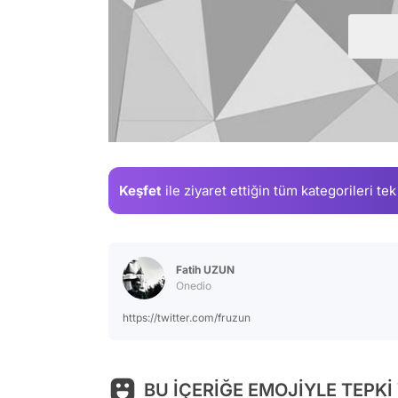
Keşfet
ile ziyaret ettiğin
tüm kategorileri tek
Fatih UZUN
Onedio
https://twitter.com/fruzun
BU İÇERİĞE EMOJİYLE TEPKİ