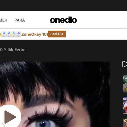
MEK
PARA

ZoneOkey 101
Seri Diz
0 Yıllık Evrimi