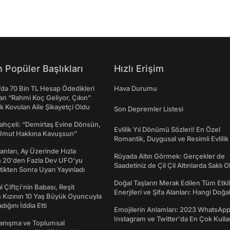
 Popüler Başlıkları
Hızlı Erişim
da 70 Bin TL Hesap Ödedikleri
Hava Durumu
n “Rahmi Koç Geliyor, Çıkın”
k Kovulan Aile Şikayetçi Oldu
Son Depremler Listesi
ahçeli: “Demirtaş Evine Dönsün,
Evlilik Yıl Dönümü Sözleri! En Özel
Umut Hakkına Kavuşsun”
Romantik, Duygusal ve Resimli Evlilik 
dönümü Mesajları
sanları, Ay Üzerinde Hızla
Rüyada Altın Görmek: Gerçekler de
n 20'den Fazla Dev UFO'yu
Saadetiniz de Çil Çil Altınlarda Saklı Ol
ttikten Sonra Uyarı Yayınladı
Doğal Taşların Merak Edilen Tüm Etkil
l Çiftçi'nin Babası, Reşit
Enerjileri ve Şifa Alanları: Hangi Doğa
 Kızının 10 Yaş Büyük Oyuncuyla
Ne İşe Yarar?
ığını İddia Etti
Emojilerin Anlamları: 2023 WhatsApp
Instagram ve Twitter'da En Çok Kulla
yanışma ve Toplumsal
Emojiler ve Anlamları