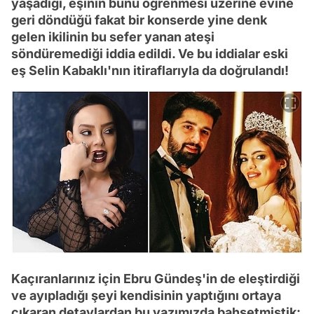
yaşadığı, eşinin bunu öğrenmesi üzerine evine
geri döndüğü fakat bir konserde yine denk
gelen ikilinin bu sefer yanan ateşi
söndüremediği iddia edildi. Ve bu iddialar eski
eş Selin Kabaklı'nın itiraflarıyla da doğrulandı!
Kaçıranlarınız için Ebru Gündeş'in de eleştirdiği
ve ayıpladığı şeyi kendisinin yaptığını ortaya
çıkaran detaylardan bu yazımızda bahsetmiştik: