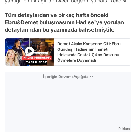
yaptığı, bir tık ağır bir tweeti beğenmişti hatta kendisi.
Tüm detaylardan ve birkaç hafta önceki
Ebru&Demet buluşmasının Hadise'ye yorulan
detaylarından bu yazımızda bahsetmiştik:
Demet Akalın Konserine Giti: Ebru
Gündeş, Hadise'nin İhaneti
İddiasında Destek Çıkan Dostunu
Övmelere Doyamadı
İçeriğin Devamı Aşağıda
Reklam