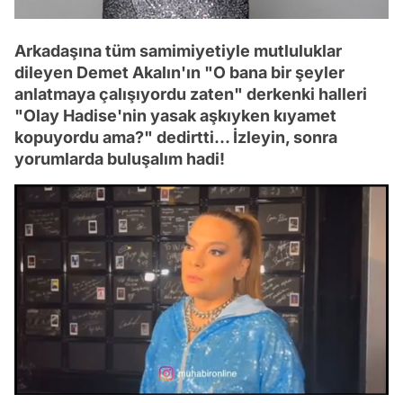
Arkadaşına tüm samimiyetiyle mutluluklar
dileyen Demet Akalın'ın "O bana bir şeyler
anlatmaya çalışıyordu zaten" derkenki halleri
"Olay Hadise'nin yasak aşkıyken kıyamet
kopuyordu ama?" dedirtti... İzleyin, sonra
yorumlarda buluşalım hadi!
Video
Test
/
Gündem