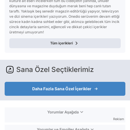
kültüre ait eseri incelerken tüm bu ciddiyetin yanında, ünlüler
dünyasına ve magazine duyduğum merak beni hep canlı tutan
taraftı. Yaklaşık beş senedir magazin editörlüğü yapıyor, televizyon
ve dizi sinema içerikleri yazıyorum. Onedio serüvenim devam ettiği
sürece kadın kadına sohbet eder gibi, aklınıza gelebilecek tüm incik
cincik detaylarla samimi, eğlenceli ve dikkat çekici içerikler
üretmeyi umuyorum!
Tüm içerikleri
Sana Özel Seçtiklerimiz
Daha Fazla Sana Özel İçerikler
Yorumlar Aşağıda
Reklam
Yorumlar ve Emojiler Aşağıda