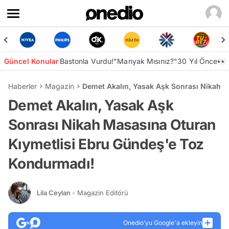
Güncel Konular
Bastonla Vurdu!
"Manyak Mısınız?"
30 Yıl Önce👀
Haberler
Magazin
Demet Akalın, Yasak Aşk Sonrası Nikah 
Demet Akalın, Yasak Aşk
Sonrası Nikah Masasına Oturan
Kıymetlisi Ebru Gündeş'e Toz
Kondurmadı!
Lila Ceylan
- Magazin Editörü
Onedio’yu Google'a ekleyin