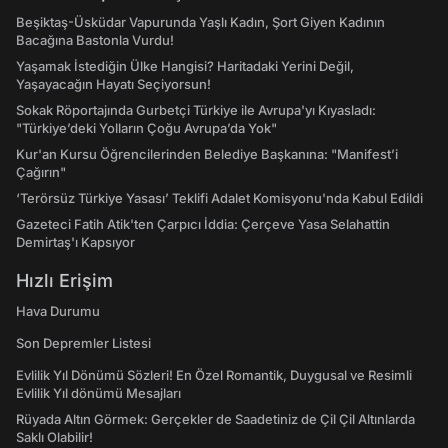
Beşiktaş-Üsküdar Vapurunda Yaşlı Kadın, Şort Giyen Kadının
Bacağına Bastonla Vurdu!
Yaşamak İstediğin Ülke Hangisi? Haritadaki Yerini Değil,
Yaşayacağın Hayatı Seçiyorsun!
Sokak Röportajında Gurbetçi Türkiye ile Avrupa'yı Kıyasladı:
"Türkiye’deki Yolların Çoğu Avrupa’da Yok"
Kur'an Kursu Öğrencilerinden Belediye Başkanına: "Manifest’i
Çağırın"
‘Terörsüz Türkiye Yasası’ Teklifi Adalet Komisyonu'nda Kabul Edildi
Gazeteci Fatih Atik'ten Çarpıcı İddia: Çerçeve Yasa Selahattin
Demirtaş'ı Kapsıyor
Hızlı Erişim
Hava Durumu
Son Depremler Listesi
Evlilik Yıl Dönümü Sözleri! En Özel Romantik, Duygusal ve Resimli
Evlilik Yıl dönümü Mesajları
Rüyada Altın Görmek: Gerçekler de Saadetiniz de Çil Çil Altınlarda
Saklı Olabilir!