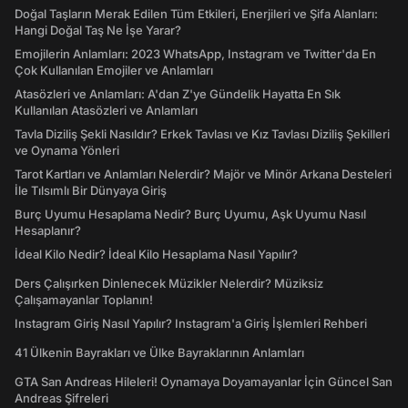
Doğal Taşların Merak Edilen Tüm Etkileri, Enerjileri ve Şifa Alanları:
Hangi Doğal Taş Ne İşe Yarar?
Emojilerin Anlamları: 2023 WhatsApp, Instagram ve Twitter'da En
Çok Kullanılan Emojiler ve Anlamları
Atasözleri ve Anlamları: A'dan Z'ye Gündelik Hayatta En Sık
Kullanılan Atasözleri ve Anlamları
Tavla Diziliş Şekli Nasıldır? Erkek Tavlası ve Kız Tavlası Diziliş Şekilleri
ve Oynama Yönleri
Tarot Kartları ve Anlamları Nelerdir? Majör ve Minör Arkana Desteleri
İle Tılsımlı Bir Dünyaya Giriş
Burç Uyumu Hesaplama Nedir? Burç Uyumu, Aşk Uyumu Nasıl
Hesaplanır?
İdeal Kilo Nedir? İdeal Kilo Hesaplama Nasıl Yapılır?
Ders Çalışırken Dinlenecek Müzikler Nelerdir? Müziksiz
Çalışamayanlar Toplanın!
Instagram Giriş Nasıl Yapılır? Instagram'a Giriş İşlemleri Rehberi
41 Ülkenin Bayrakları ve Ülke Bayraklarının Anlamları
GTA San Andreas Hileleri! Oynamaya Doyamayanlar İçin Güncel San
Andreas Şifreleri