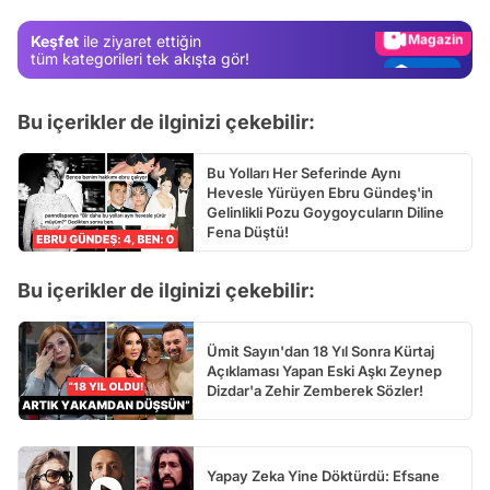
Magazin
Keşfet
ile ziyaret ettiğin
Video
tüm kategorileri tek akışta gör!
Test
Bu içerikler de ilginizi çekebilir:
Bu Yolları Her Seferinde Aynı
Hevesle Yürüyen Ebru Gündeş'in
Gelinlikli Pozu Goygoycuların Diline
Fena Düştü!
Bu içerikler de ilginizi çekebilir:
Ümit Sayın'dan 18 Yıl Sonra Kürtaj
Açıklaması Yapan Eski Aşkı Zeynep
Dizdar'a Zehir Zemberek Sözler!
Yapay Zeka Yine Döktürdü: Efsane