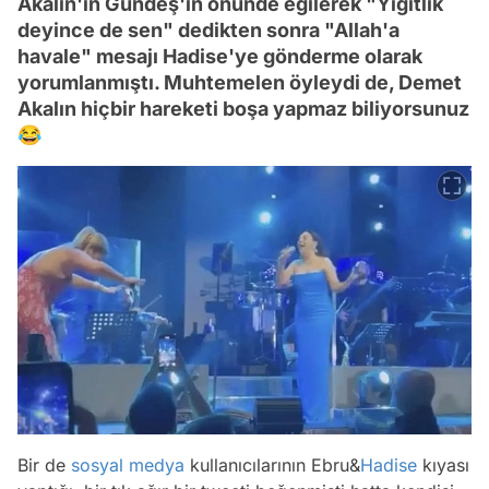
Akalın'ın Gündeş'in önünde eğilerek "Yiğitlik
deyince de sen" dedikten sonra "Allah'a
havale" mesajı Hadise'ye gönderme olarak
yorumlanmıştı. Muhtemelen öyleydi de, Demet
Akalın hiçbir hareketi boşa yapmaz biliyorsunuz
😂
Bir de
sosyal medya
kullanıcılarının Ebru&
Hadise
kıyası