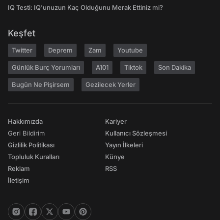
IQ Testi: IQ'unuzun Kaç Olduğunu Merak Ettiniz mi?
Keşfet
Twitter
Deprem
Zam
Youtube
Günlük Burç Yorumları
A101
Tiktok
Son Dakika
Bugün Ne Pişirsem
Gezilecek Yerler
Hakkımızda
Kariyer
Geri Bildirim
Kullanıcı Sözleşmesi
Gizlilik Politikası
Yayın İlkeleri
Topluluk Kuralları
Künye
Reklam
RSS
İletişim