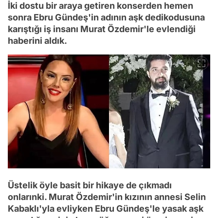
İki dostu bir araya getiren konserden hemen
sonra Ebru Gündeş'in adının aşk dedikodusuna
karıştığı iş insanı Murat Özdemir'le evlendiği
haberini aldık.
Üstelik öyle basit bir hikaye de çıkmadı
onlarınki. Murat Özdemir'in kızının annesi Selin
Kabaklı'yla evliyken Ebru Gündeş'le yasak aşk