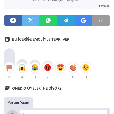
Reklam
BU İÇERİĞE EMOJİYLE TEPKİ VER!
21
4
3
2
0
0
0
ONEDİO ÜYELERİ NE DİYOR?
Yorum Yazın