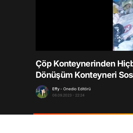
/
Çöp Konteynerinden Hiçb
Dönüşüm Konteyneri So
Effy
- Onedio Editörü
06.09.2023 - 22:24