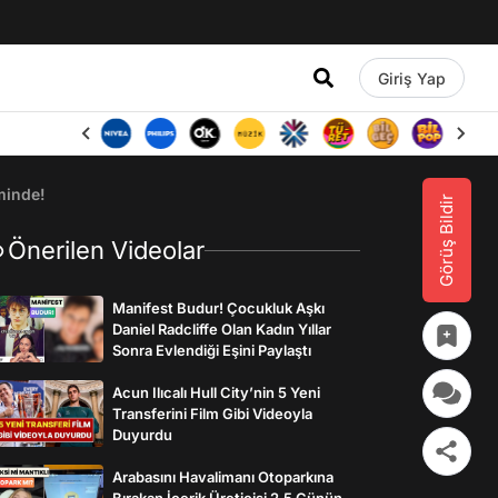
Giriş Yap
minde!
Görüş Bildir
Önerilen Videolar
Manifest Budur! Çocukluk Aşkı
Daniel Radcliffe Olan Kadın Yıllar
Sonra Evlendiği Eşini Paylaştı
Acun Ilıcalı Hull City’nin 5 Yeni
Transferini Film Gibi Videoyla
Duyurdu
Arabasını Havalimanı Otoparkına
Bırakan İçerik Üreticisi 2,5 Günün