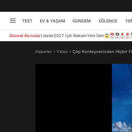
TEST
EV & YAŞAM
GÜNDEM
EĞLENCE
YE
Güncel Konular
Liseler
2027 İçin Rakam
Yeni İsim😱
Haberler
Video
Çöp Konteynerinden Hiçbir 