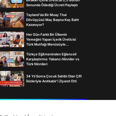
Sonunda Ödediği Ücreti Paylaştı
Tayland'da Bir Muay Thai
Dövüşçüsü Maç Başına Kaç Baht
Kazanıyor?
Her Gün Farklı Bir Ülkenin
Yemeğini Yapan İçerik Üreticisi
Türk Mutfağı Menüsüyle
İzleyenlerden Tam Not Aldı
Türkçe Eğitmeninden Eğlenceli
Karşılaştırma: Yabancı Ninniler vs
Türk Ninnileri
34 Yıl Sonra Çocuk Sahibi Olan Çift
İkizleriyle Anıtkabir’i Ziyaret Etti