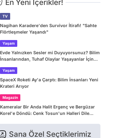
En Yeni İçerikler!
TV
Nagihan Karadere'den Survivor İtirafı! "Sahte
Flörtleşmeler Yaşandı"
Yaşam
Evde Yalnızken Sesler mi Duyuyorsunuz? Bilim
İnsanlarından, Tuhaf Olaylar Yaşayanlar İçin
Dev Araştırma
Yaşam
SpaceX Roketi Ay'a Çarptı: Bilim İnsanları Yeni
Krateri Arıyor
Magazin
Kameralar Bir Anda Halit Ergenç ve Bergüzar
Korel'e Döndü: Cenk Tosun'un Halleri Dile
Düştü
Sana Özel Seçtiklerimiz