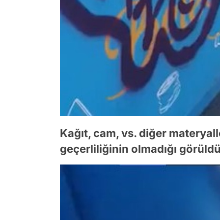
Kağıt, cam, vs. diğer materyall
geçerliliğinin olmadığı görüldü