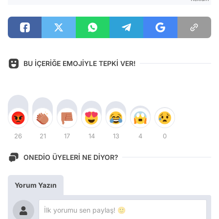
BU İÇERİĞE EMOJİYLE TEPKİ VER!
26
21
17
14
13
4
0
ONEDİO ÜYELERİ NE DİYOR?
Yorum Yazın