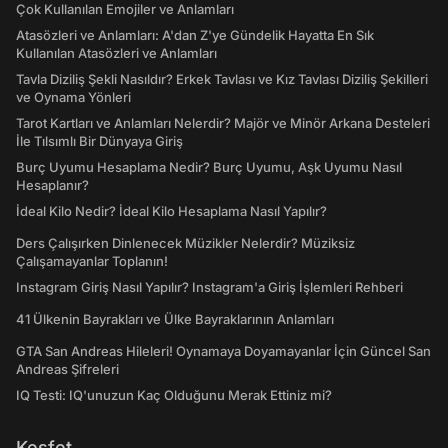
Çok Kullanılan Emojiler ve Anlamları
Atasözleri ve Anlamları: A'dan Z'ye Gündelik Hayatta En Sık
Kullanılan Atasözleri ve Anlamları
Tavla Diziliş Şekli Nasıldır? Erkek Tavlası ve Kız Tavlası Diziliş Şekilleri
ve Oynama Yönleri
Tarot Kartları ve Anlamları Nelerdir? Majör ve Minör Arkana Desteleri
İle Tılsımlı Bir Dünyaya Giriş
Burç Uyumu Hesaplama Nedir? Burç Uyumu, Aşk Uyumu Nasıl
Hesaplanır?
İdeal Kilo Nedir? İdeal Kilo Hesaplama Nasıl Yapılır?
Ders Çalışırken Dinlenecek Müzikler Nelerdir? Müziksiz
Çalışamayanlar Toplanın!
Instagram Giriş Nasıl Yapılır? Instagram'a Giriş İşlemleri Rehberi
41 Ülkenin Bayrakları ve Ülke Bayraklarının Anlamları
GTA San Andreas Hileleri! Oynamaya Doyamayanlar İçin Güncel San
Andreas Şifreleri
IQ Testi: IQ'unuzun Kaç Olduğunu Merak Ettiniz mi?
Keşfet