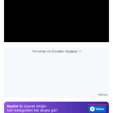
Yorumlar ve Emojiler Aşağıda
Video
Test
Gündem
Reklam
Magazin
Keşfet
ile ziyaret ettiğin
Video
tüm kategorileri tek akışta gör!