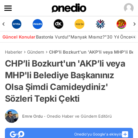
Güncel Konular
Bastonla Vurdu!
"Manyak Mısınız?"
30 Yıl Önce👀
Haberler
Gündem
CHP’li Bozkurt'un 'AKP’li veya MHP'li Bel
CHP’li Bozkurt'un 'AKP’li veya
MHP'li Belediye Başkanınız
Olsa Şimdi Camideydiniz'
Sözleri Tepki Çekti
Emre Ordu
- Onedio Haber ve Gündem Editörü
Onedio’yu Google'a ekleyin