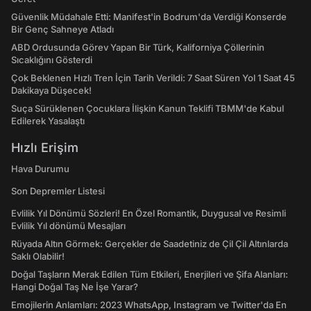
Güvenlik Müdahale Etti: Manifest'in Bodrum'da Verdiği Konserde
Bir Genç Sahneye Atladı
ABD Ordusunda Görev Yapan Bir Türk, Kaliforniya Çöllerinin
Sıcaklığını Gösterdi
Çok Beklenen Hızlı Tren İçin Tarih Verildi: 7 Saat Süren Yol 1 Saat 45
Dakikaya Düşecek!
Suça Sürüklenen Çocuklara İlişkin Kanun Teklifi TBMM'de Kabul
Edilerek Yasalaştı
Hızlı Erişim
Hava Durumu
Son Depremler Listesi
Evlilik Yıl Dönümü Sözleri! En Özel Romantik, Duygusal ve Resimli
Evlilik Yıl dönümü Mesajları
Rüyada Altın Görmek: Gerçekler de Saadetiniz de Çil Çil Altınlarda
Saklı Olabilir!
Doğal Taşların Merak Edilen Tüm Etkileri, Enerjileri ve Şifa Alanları:
Hangi Doğal Taş Ne İşe Yarar?
Emojilerin Anlamları: 2023 WhatsApp, Instagram ve Twitter'da En