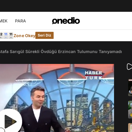
MEK
PARA
Zone Okey
Seri Diz
ustafa Sarıgül Sürekli Övdüğü Erzincan Tulumunu Tanıyamadı