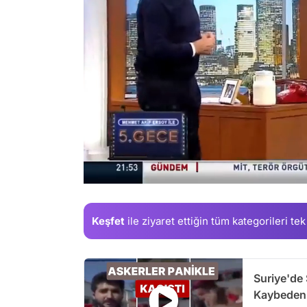
/
Keşfet
ile ziyaret ettiğin
tüm kategorileri tek
Suriye'de
Kaybedenle