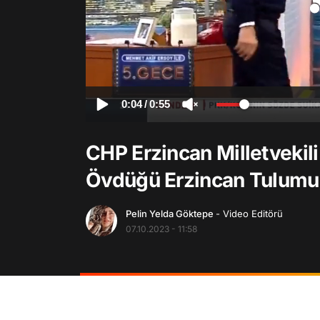
0:04
/
0:55
CHP Erzincan Milletvekili
Övdüğü Erzincan Tulumu
Pelin Yelda Göktepe
- Video Editörü
07.10.2023 - 11:58