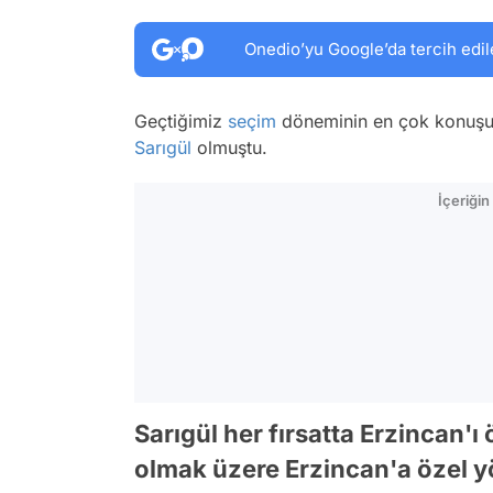
Onedio’yu Google’da tercih edil
Geçtiğimiz
seçim
döneminin en çok konuşul
Sarıgül
olmuştu.
İçeriği
Sarıgül her fırsatta Erzincan'
olmak üzere Erzincan'a özel yö