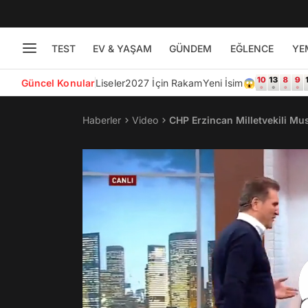
TEST
EV & YAŞAM
GÜNDEM
EĞLENCE
YE
Güncel Konular
Liseler
2027 İçin Rakam
Yeni İsim😱
Haberler
Video
CHP Erzincan Milletvekili M