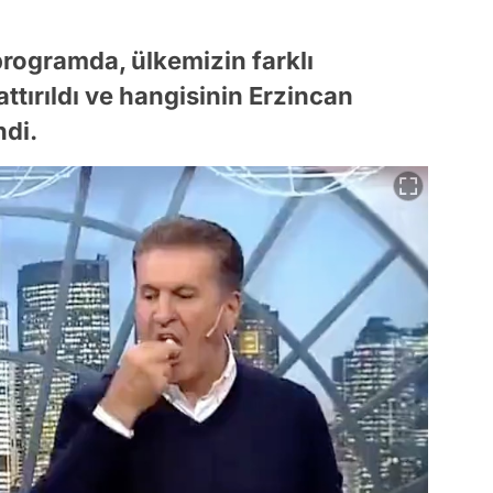
 programda, ülkemizin farklı
tattırıldı ve hangisinin Erzincan
ndi.