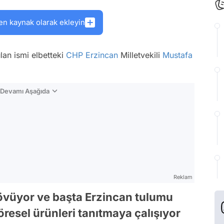
en kaynak olarak ekleyin
an ismi elbetteki
CHP
Erzincan
Milletvekili
Mustafa
n Devamı Aşağıda
Reklam
ı övüyor ve başta Erzincan tulumu
resel ürünleri tanıtmaya çalışıyor