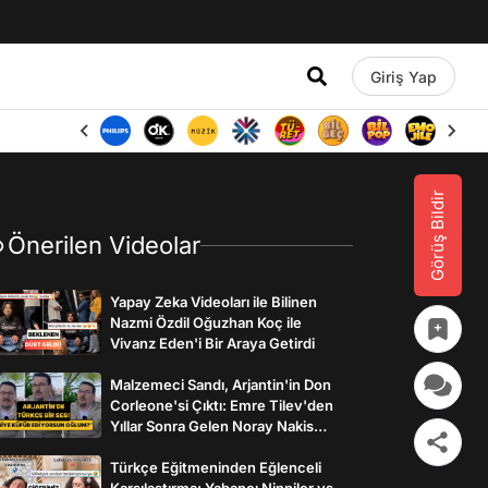
Giriş Yap
Görüş Bildir
Önerilen Videolar
Yapay Zeka Videoları ile Bilinen
Nazmi Özdil Oğuzhan Koç ile
Vivanz Eden'i Bir Araya Getirdi
Malzemeci Sandı, Arjantin'in Don
Corleone'si Çıktı: Emre Tilev'den
Yıllar Sonra Gelen Noray Nakis
İtirafı
Türkçe Eğitmeninden Eğlenceli
Karşılaştırma: Yabancı Ninniler vs