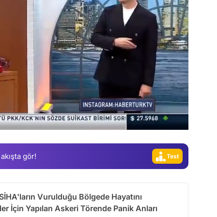
Video
Test
Gündem
Magazin
Video
 akışta gör!
Test
 SİHA'ların Vurulduğu Bölgede Hayatını
r İçin Yapılan Askeri Törende Panik Anları