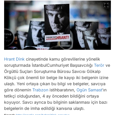
Hrant Dink
cinayetinde kamu görevlilerine yönelik
soruşturmada İstanbulCumhuriyet Başsavcılığı
Terör
ve
Örgütlü Suçları Soruşturma Bürosu Savcısı Gökalp
Kökçü çok önemli bir belge ile kayıp iki belgenin izine
ulaştı. Yeni ortaya çıkan bu bilgi ve belgeler, savcıya
göre dönemin
Trabzon
istihbaratının,
Ogün Samast
’ın
tetikçi olduğundan, 4 ay önceden bildiğini ortaya
koyuyor. Savcı ayrıca bu bilginin saklanması için bazı
belgelerin de imha edildiği kanısına ulaştı.
Kaynak:
http://onedio.com/haber/dink-sorustur...