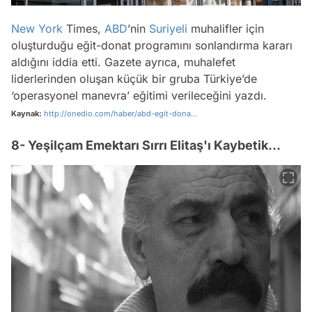
New York
Times,
ABD
’nin
Suriyeli
muhalifler için
oluşturduğu eğit-donat programını sonlandırma kararı
aldığını iddia etti. Gazete ayrıca, muhalefet
liderlerinden oluşan küçük bir gruba Türkiye’de
‘operasyonel manevra’ eğitimi verileceğini yazdı.
Kaynak:
http://onedio.com/haber/abd-egit-dona...
8- Yeşilçam Emektarı Sırrı Elitaş'ı Kaybetik...