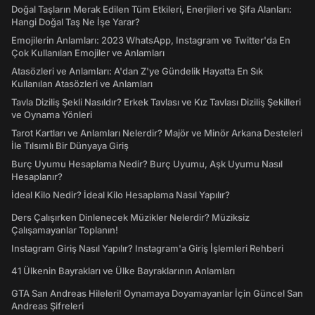
Doğal Taşların Merak Edilen Tüm Etkileri, Enerjileri ve Şifa Alanları:
Hangi Doğal Taş Ne İşe Yarar?
Emojilerin Anlamları: 2023 WhatsApp, Instagram ve Twitter'da En
Çok Kullanılan Emojiler ve Anlamları
Atasözleri ve Anlamları: A'dan Z'ye Gündelik Hayatta En Sık
Kullanılan Atasözleri ve Anlamları
Tavla Diziliş Şekli Nasıldır? Erkek Tavlası ve Kız Tavlası Diziliş Şekilleri
ve Oynama Yönleri
Tarot Kartları ve Anlamları Nelerdir? Majör ve Minör Arkana Desteleri
İle Tılsımlı Bir Dünyaya Giriş
Burç Uyumu Hesaplama Nedir? Burç Uyumu, Aşk Uyumu Nasıl
Hesaplanır?
İdeal Kilo Nedir? İdeal Kilo Hesaplama Nasıl Yapılır?
Ders Çalışırken Dinlenecek Müzikler Nelerdir? Müziksiz
Çalışamayanlar Toplanın!
Instagram Giriş Nasıl Yapılır? Instagram'a Giriş İşlemleri Rehberi
41 Ülkenin Bayrakları ve Ülke Bayraklarının Anlamları
GTA San Andreas Hileleri! Oynamaya Doyamayanlar İçin Güncel San
Andreas Şifreleri