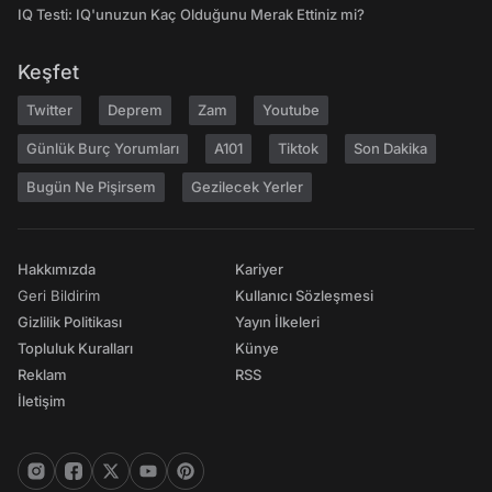
IQ Testi: IQ'unuzun Kaç Olduğunu Merak Ettiniz mi?
Keşfet
Twitter
Deprem
Zam
Youtube
Günlük Burç Yorumları
A101
Tiktok
Son Dakika
Bugün Ne Pişirsem
Gezilecek Yerler
Hakkımızda
Kariyer
Geri Bildirim
Kullanıcı Sözleşmesi
Gizlilik Politikası
Yayın İlkeleri
Topluluk Kuralları
Künye
Reklam
RSS
İletişim