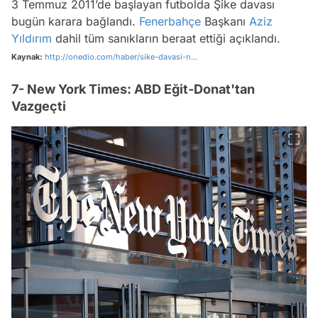
3 Temmuz 2011’de başlayan futbolda Şike davası
bugün karara bağlandı.
Fenerbahçe
Başkanı
Aziz
Yıldırım
dahil tüm sanıkların beraat ettiği açıklandı.
Kaynak:
http://onedio.com/haber/sike-davasi-n...
7- New York Times: ABD Eğit-Donat'tan
Vazgeçti