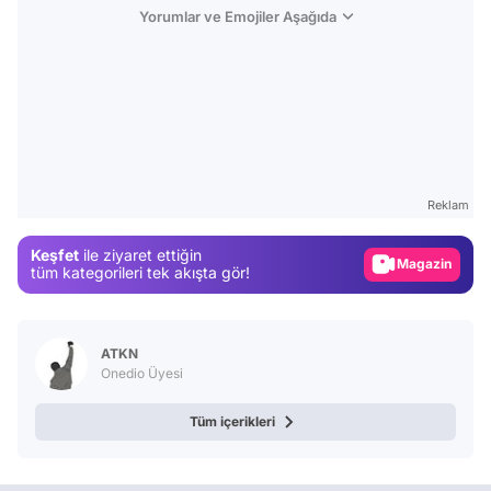
Yorumlar ve Emojiler Aşağıda
Video
Test
Gündem
Reklam
Magazin
Keşfet
ile ziyaret ettiğin
Video
tüm kategorileri tek akışta gör!
Test
ATKN
Onedio Üyesi
Tüm içerikleri