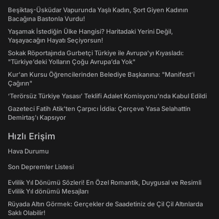
Beşiktaş-Üsküdar Vapurunda Yaşlı Kadın, Şort Giyen Kadının
Bacağına Bastonla Vurdu!
Yaşamak İstediğin Ülke Hangisi? Haritadaki Yerini Değil,
Yaşayacağın Hayatı Seçiyorsun!
Sokak Röportajında Gurbetçi Türkiye ile Avrupa'yı Kıyasladı:
"Türkiye’deki Yolların Çoğu Avrupa’da Yok"
Kur'an Kursu Öğrencilerinden Belediye Başkanına: "Manifest’i
Çağırın"
‘Terörsüz Türkiye Yasası’ Teklifi Adalet Komisyonu'nda Kabul Edildi
Gazeteci Fatih Atik'ten Çarpıcı İddia: Çerçeve Yasa Selahattin
Demirtaş'ı Kapsıyor
Hızlı Erişim
Hava Durumu
Son Depremler Listesi
Evlilik Yıl Dönümü Sözleri! En Özel Romantik, Duygusal ve Resimli
Evlilik Yıl dönümü Mesajları
Rüyada Altın Görmek: Gerçekler de Saadetiniz de Çil Çil Altınlarda
Saklı Olabilir!