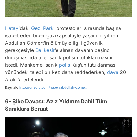
Hatay
'daki
Gezi Parkı
protestoları sırasında başına
isabet eden biber gazıkapsülüyle yaşamını yitiren
Abdullah Cömert’in ölümüyle ilgili güvenlik
gerekçesiyle
Balıkesir
’e alınan davanın beşinci
duruşmasında aile, sanık polisin tutuklanmasını
istedi. Mahkeme, sanık
polis
Kuş’un tutuklanması
yönündeki talebi bir kez daha reddederken,
dava
20
Aralık’a ertelendi.
Kaynak:
http://onedio.com/haber/abdullah-come...
6- Şike Davası: Aziz Yıldırım Dahil Tüm
Sanıklara Beraat