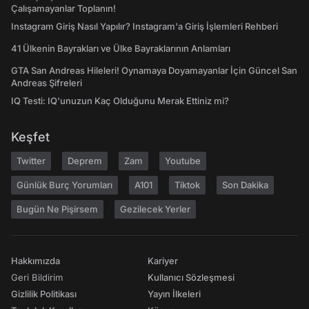
Çalışamayanlar Toplanın!
Instagram Giriş Nasıl Yapılır? Instagram'a Giriş İşlemleri Rehberi
41 Ülkenin Bayrakları ve Ülke Bayraklarının Anlamları
GTA San Andreas Hileleri! Oynamaya Doyamayanlar İçin Güncel San
Andreas Şifreleri
IQ Testi: IQ'unuzun Kaç Olduğunu Merak Ettiniz mi?
Keşfet
Twitter
Deprem
Zam
Youtube
Günlük Burç Yorumları
A101
Tiktok
Son Dakika
Bugün Ne Pişirsem
Gezilecek Yerler
Hakkımızda
Kariyer
Geri Bildirim
Kullanıcı Sözleşmesi
Gizlilik Politikası
Yayın İlkeleri