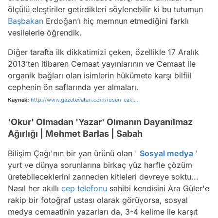
ölçülü eleştiriler getirdikleri söylenebilir ki bu tutumun
Başbakan
Erdoğan’ı hiç memnun etmediğini farklı
vesilelerle öğrendik.
Diğer tarafta ilk dikkatimizi çeken, özellikle 17 Aralık
2013’ten itibaren Cemaat yayınlarının ve Cemaat ile
organik bağları olan isimlerin hükümete karşı bilfiil
cephenin ön saflarında yer almaları.
Kaynak:
http://www.gazetevatan.com/rusen-caki...
'Okur' Olmadan 'Yazar' Olmanın Dayanılmaz
Ağırlığı | Mehmet Barlas | Sabah
Bilişim Çağı'nın bir yan ürünü olan '
Sosyal medya
'
yurt ve dünya sorunlarına birkaç yüz harfle çözüm
üretebileceklerini zanneden kitleleri devreye soktu...
Nasıl her akıllı
cep telefonu
sahibi kendisini Ara Güler'e
rakip bir fotoğraf ustası olarak görüyorsa, sosyal
medya cemaatinin yazarları da, 3-4 kelime ile karşıt