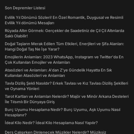
Son Depremler Listesi
Evlilik Yıl Dönümü Sözleri! En Özel Romantik, Duygusal ve Resimli
Evlilik Yıl dönümü Mesajları
Rüyada Altın Görmek: Gerçekler de Saadetiniz de Çil Çil Altınlarda
Saklı Olabilir!
Doğal Taşların Merak Edilen Tüm Etkileri, Enerjileri ve Şifa Alanları:
Hangi Doğal Taş Ne İşe Yarar?
Emojilerin Anlamları: 2023 WhatsApp, Instagram ve Twitter'da En
Çok Kullanılan Emojiler ve Anlamları
Atasözleri ve Anlamları: A'dan Z'ye Gündelik Hayatta En Sık
Kullanılan Atasözleri ve Anlamları
Tavla Diziliş Şekli Nasıldır? Erkek Tavlası ve Kız Tavlası Diziliş Şekilleri
ve Oynama Yönleri
Tarot Kartları ve Anlamları Nelerdir? Majör ve Minör Arkana Desteleri
İle Tılsımlı Bir Dünyaya Giriş
Burç Uyumu Hesaplama Nedir? Burç Uyumu, Aşk Uyumu Nasıl
Hesaplanır?
İdeal Kilo Nedir? İdeal Kilo Hesaplama Nasıl Yapılır?
Ders Çalışırken Dinlenecek Müzikler Nelerdir? Müziksiz