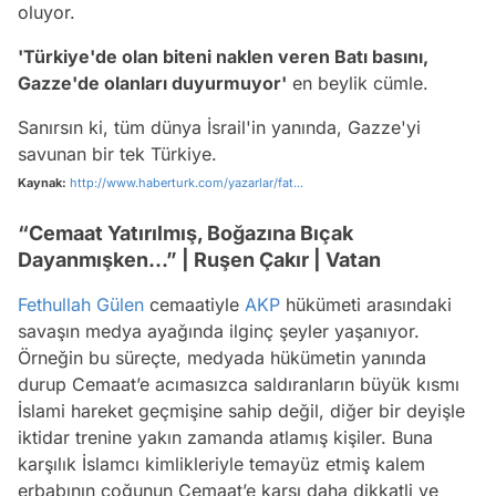
oluyor.
'Türkiye'de olan biteni naklen veren Batı basını,
Gazze'de olanları duyurmuyor'
en beylik cümle.
Sanırsın ki, tüm dünya İsrail'in yanında, Gazze'yi
savunan bir tek Türkiye.
Kaynak:
http://www.haberturk.com/yazarlar/fat...
“Cemaat Yatırılmış, Boğazına Bıçak
Dayanmışken...” | Ruşen Çakır | Vatan
Fethullah Gülen
cemaatiyle
AKP
hükümeti arasındaki
savaşın medya ayağında ilginç şeyler yaşanıyor.
Örneğin bu süreçte, medyada hükümetin yanında
durup Cemaat’e acımasızca saldıranların büyük kısmı
İslami hareket geçmişine sahip değil, diğer bir deyişle
iktidar trenine yakın zamanda atlamış kişiler. Buna
karşılık İslamcı kimlikleriyle temayüz etmiş kalem
erbabının çoğunun Cemaat’e karşı daha dikkatli ve