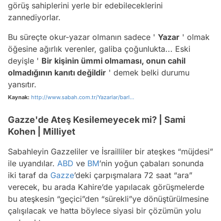
görüş sahiplerini yerle bir edebileceklerini
zannediyorlar.
Bu süreçte okur-yazar olmanın sadece '
Yazar
' olmak
öğesine ağırlık verenler, galiba çoğunlukta... Eski
deyişle '
Bir kişinin ümmi olmaması, onun cahil
olmadığının kanıtı değildir
' demek belki durumu
yansıtır.
Kaynak:
http://www.sabah.com.tr/Yazarlar/barl...
Gazze'de Ateş Kesilemeyecek mi? | Sami
Kohen | Milliyet
Sabahleyin Gazzeliler ve İsrailliler bir ateşkes “müjdesi”
ile uyandılar.
ABD
ve
BM
’nin yoğun çabaları sonunda
iki taraf da
Gazze
’deki çarpışmalara 72 saat “ara”
verecek, bu arada Kahire’de yapılacak görüşmelerde
bu ateşkesin “geçici”den “sürekli”ye dönüştürülmesine
çalışılacak ve hatta böylece siyasi bir çözümün yolu