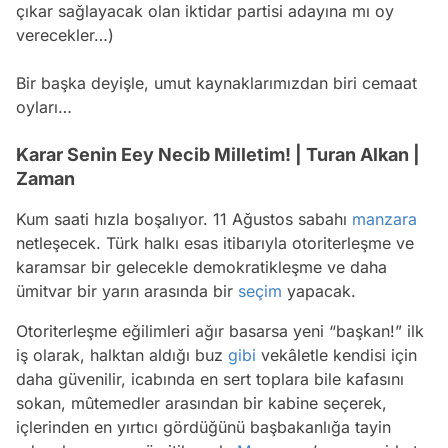
çıkar sağlayacak olan iktidar partisi adayına mı oy
verecekler…)
Bir başka deyişle, umut kaynaklarımızdan biri cemaat
oyları…
Karar Senin Eey Necib Milletim! | Turan Alkan |
Zaman
Kum saati hızla boşalıyor. 11 Ağustos sabahı
manzara
netleşecek. Türk halkı esas itibarıyla otoriterleşme ve
karamsar bir gelecekle demokratikleşme ve daha
ümitvar bir yarın arasında bir
seçim
yapacak.
Otoriterleşme eğilimleri ağır basarsa yeni “başkan!” ilk
iş olarak, halktan aldığı buz
gibi
vekâletle kendisi için
daha güvenilir, icabında en sert toplara bile kafasını
sokan, mûtemedler arasından bir kabine seçerek,
içlerinden en yırtıcı gördüğünü başbakanlığa tayin