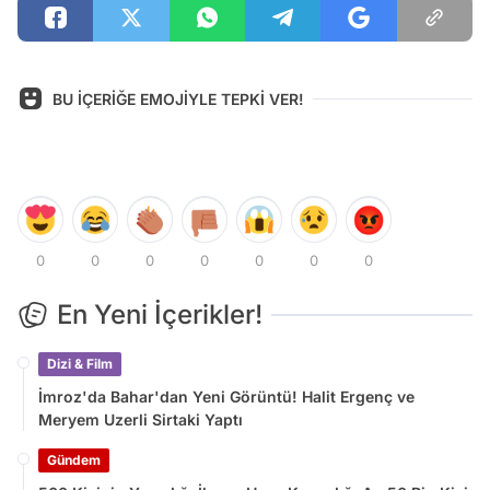
BU İÇERİĞE EMOJİYLE TEPKİ VER!
0
0
0
0
0
0
0
En Yeni İçerikler!
Dizi & Film
İmroz'da Bahar'dan Yeni Görüntü! Halit Ergenç ve
Meryem Uzerli Sirtaki Yaptı
Gündem