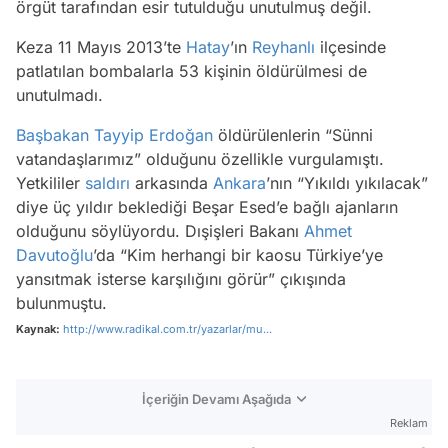
örgüt tarafından esir tutulduğu unutulmuş değil.
Keza 11 Mayıs 2013’te
Hatay
’ın
Reyhanlı
ilçesinde
patlatılan bombalarla 53 kişinin öldürülmesi de
unutulmadı.
Başbakan
Tayyip Erdoğan
öldürülenlerin “Sünni
vatandaşlarımız” olduğunu özellikle vurgulamıştı.
Yetkililer
saldırı
arkasında
Ankara
’nın “Yıkıldı yıkılacak”
diye üç yıldır beklediği Beşar Esed’e bağlı ajanların
olduğunu söylüyordu. Dışişleri Bakanı
Ahmet
Davutoğlu
’da “Kim herhangi bir kaosu Türkiye’ye
yansıtmak isterse karşılığını görür” çıkışında
bulunmuştu.
Kaynak:
http://www.radikal.com.tr/yazarlar/mu...
İçeriğin Devamı Aşağıda
Reklam