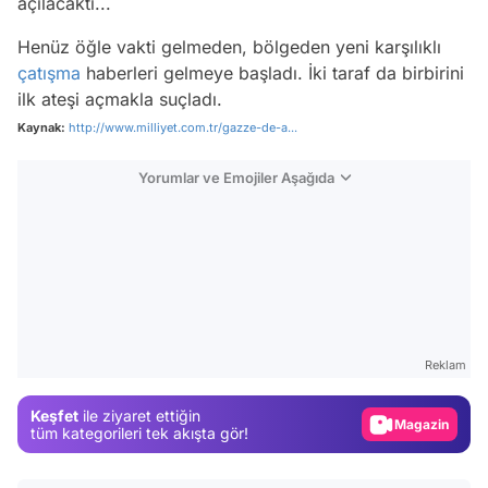
açılacaktı...
Henüz öğle vakti gelmeden, bölgeden yeni karşılıklı
çatışma
haberleri gelmeye başladı. İki taraf da birbirini
ilk ateşi açmakla suçladı.
Kaynak:
http://www.milliyet.com.tr/gazze-de-a...
Yorumlar ve Emojiler Aşağıda
Video
Test
Reklam
Gündem
Magazin
Keşfet
ile ziyaret ettiğin
tüm kategorileri tek akışta gör!
Video
Test