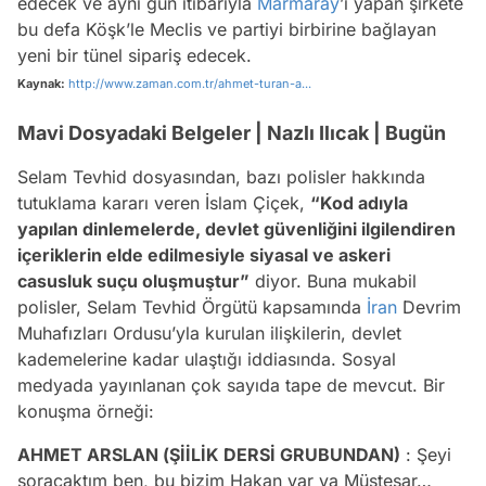
edecek ve aynı gün itibarıyla
Marmaray
’ı yapan şirkete
bu defa Köşk’le Meclis ve partiyi birbirine bağlayan
yeni bir tünel sipariş edecek.
Kaynak:
http://www.zaman.com.tr/ahmet-turan-a...
Mavi Dosyadaki Belgeler | Nazlı Ilıcak | Bugün
Selam Tevhid dosyasından, bazı polisler hakkında
tutuklama kararı veren İslam Çiçek,
“Kod adıyla
yapılan dinlemelerde, devlet güvenliğini ilgilendiren
içeriklerin elde edilmesiyle siyasal ve askeri
casusluk suçu oluşmuştur”
diyor. Buna mukabil
polisler, Selam Tevhid Örgütü kapsamında
İran
Devrim
Muhafızları Ordusu’yla kurulan ilişkilerin, devlet
kademelerine kadar ulaştığı iddiasında. Sosyal
medyada yayınlanan çok sayıda tape de mevcut. Bir
konuşma örneği:
AHMET ARSLAN (ŞİİLİK DERSİ GRUBUNDAN)
: Şeyi
soracaktım ben, bu bizim Hakan var ya Müsteşar…