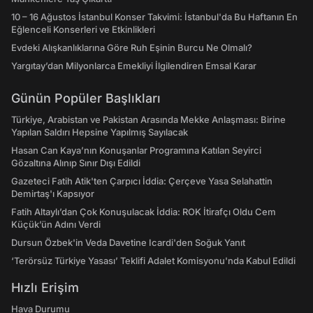
10 – 16 Ağustos İstanbul Konser Takvimi: İstanbul'da Bu Haftanın En
Eğlenceli Konserleri ve Etkinlikleri
Evdeki Alışkanlıklarına Göre Ruh Eşinin Burcu Ne Olmalı?
Yargıtay’dan Milyonlarca Emekliyi İlgilendiren Emsal Karar
Günün Popüler Başlıkları
Türkiye, Arabistan ve Pakistan Arasında Mekke Anlaşması: Birine
Yapılan Saldırı Hepsine Yapılmış Sayılacak
Hasan Can Kaya’nın Konuşanlar Programına Katılan Seyirci
Gözaltına Alınıp Sınır Dışı Edildi
Gazeteci Fatih Atik'ten Çarpıcı İddia: Çerçeve Yasa Selahattin
Demirtaş'ı Kapsıyor
Fatih Altaylı’dan Çok Konuşulacak İddia: ROK İtirafçı Oldu Cem
Küçük’ün Adını Verdi
Dursun Özbek'in Veda Davetine Icardi'den Soğuk Yanıt
‘Terörsüz Türkiye Yasası’ Teklifi Adalet Komisyonu'nda Kabul Edildi
Hızlı Erişim
Hava Durumu