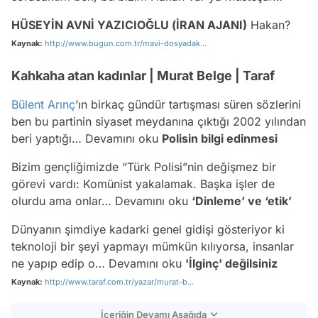
HÜSEYİN AVNİ YAZICIOĞLU (İRAN AJANI)
Hakan?
Kaynak:
http://www.bugun.com.tr/mavi-dosyadak...
Kahkaha atan kadınlar | Murat Belge | Taraf
Bülent Arınç
’ın birkaç gündür tartışması süren sözlerini
ben bu partinin siyaset meydanına çıktığı 2002 yılından
beri yaptığı… Devamını oku
Polisin bilgi edinmesi
Bizim gençliğimizde “Türk Polisi”nin değişmez bir
görevi vardı: Komünist yakalamak. Başka işler de
olurdu ama onlar… Devamını oku
‘Dinleme’ ve ‘etik’
Dünyanın şimdiye kadarki genel gidişi gösteriyor ki
teknoloji bir şeyi yapmayı mümkün kılıyorsa, insanlar
ne yapıp edip o… Devamını oku
'İlginç' değilsiniz
Kaynak:
http://www.taraf.com.tr/yazar/murat-b...
İçeriğin Devamı Aşağıda