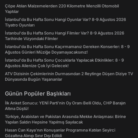
Çöpe Atılan Malzemelerden 220 Kilometre Menzilli Otomobil
Yaptılar
İstanbul'da Bu Hafta Sonu Hangi Oyunlar Var? 8-9 Ağustos 2026
Tiyatro Oyunları
İstanbul'da Bu Hafta Sonu Hangi Filmler Var? 8-9 Ağustos 2026
Tarihinde Vizyondaki Filmler
İstanbul'da Bu Hafta Sonu Kaçırmamanız Gereken Konserler: 8 - 9
Ağustos Günleri Müziğe Doyamayacaksınız!
İstanbul'da Bu Hafta Sonu Çocuklarla Yapılacak Etkinlikler: 8 - 9
Ağustos Ailenize Çok İyi Gelecek!
ATV Dizisinin Çekimlerinin Durmasından 2 Reytinge Düşen Diziye TV
Dünyasında Bugün Yaşananlar
Günün Popüler Başlıkları
İlk Anket Sonucu: YENİ Parti'nin Oy Oranı Belli Oldu, CHP Barajın
Altına Düştü!
Türkiye, Arabistan ve Pakistan Arasında Mekke Anlaşması: Birine
Yapılan Saldırı Hepsine Yapılmış Sayılacak
Hasan Can Kaya’nın Konuşanlar Programına Katılan Seyirci
Gözaltına Alınıp Sınır Dışı Edildi