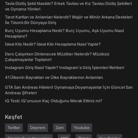
Tavla Diziliş Şekli Nasıldır? Erkek Tavlası ve Kız Tavlası Diziliş Şekilleri
ve Oynama Yönleri
Tarot Kartları ve Anlamları Nelerdir? Majör ve Minör Arkana Desteleri
İle Tılsımlı Bir Dünyaya Giriş
Burç Uyumu Hesaplama Nedir? Burç Uyumu, Aşk Uyumu Nasıl
Hesaplanır?
İdeal Kilo Nedir? İdeal Kilo Hesaplama Nasıl Yapılır?
Ders Çalışırken Dinlenecek Müzikler Nelerdir? Müziksiz
Çalışamayanlar Toplanın!
Instagram Giriş Nasıl Yapılır? Instagram'a Giriş İşlemleri Rehberi
41 Ülkenin Bayrakları ve Ülke Bayraklarının Anlamları
GTA San Andreas Hileleri! Oynamaya Doyamayanlar İçin Güncel San
Andreas Şifreleri
IQ Testi: IQ'unuzun Kaç Olduğunu Merak Ettiniz mi?
Keşfet
Twitter
Deprem
Zam
Youtube