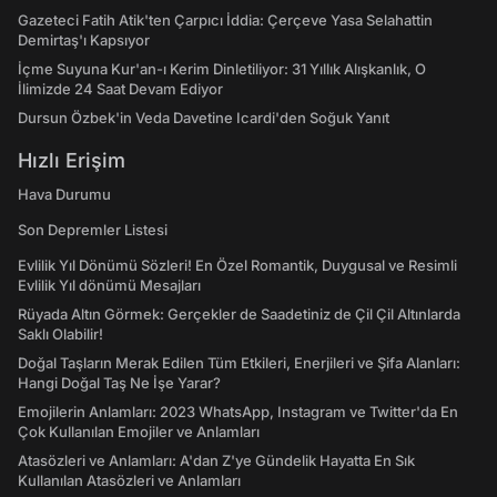
Gazeteci Fatih Atik'ten Çarpıcı İddia: Çerçeve Yasa Selahattin
Demirtaş'ı Kapsıyor
İçme Suyuna Kur'an-ı Kerim Dinletiliyor: 31 Yıllık Alışkanlık, O
İlimizde 24 Saat Devam Ediyor
Dursun Özbek'in Veda Davetine Icardi'den Soğuk Yanıt
Hızlı Erişim
Hava Durumu
Son Depremler Listesi
Evlilik Yıl Dönümü Sözleri! En Özel Romantik, Duygusal ve Resimli
Evlilik Yıl dönümü Mesajları
Rüyada Altın Görmek: Gerçekler de Saadetiniz de Çil Çil Altınlarda
Saklı Olabilir!
Doğal Taşların Merak Edilen Tüm Etkileri, Enerjileri ve Şifa Alanları:
Hangi Doğal Taş Ne İşe Yarar?
Emojilerin Anlamları: 2023 WhatsApp, Instagram ve Twitter'da En
Çok Kullanılan Emojiler ve Anlamları
Atasözleri ve Anlamları: A'dan Z'ye Gündelik Hayatta En Sık
Kullanılan Atasözleri ve Anlamları