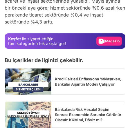
ticaret ve inşaat sektörlerinde yükseldi. Mayıs ayında
Video
bir önceki aya göre; hizmet sektöründe %0,6 azalırken
Test
perakende ticaret sektöründe %0,4 ve inşaat
sektöründe %4,3 arttı.
Gündem
Magazin
Keşfet
ile ziyaret ettiğin
Video
tüm kategorileri tek akışta gör!
Test
Bu içerikler de ilginizi çekebilir.
Kredi Faizleri Enflasyona Yaklaşırken,
Bankalar Arjantin Modeli Çalışıyor
Bankalarda Risk Hesabı! Seçim
Sonrası Ekonomide Sorunlar Görünür
Olacak: KKM mi, Döviz mi?