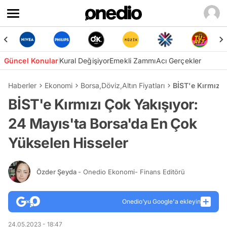
Güncel Konular
Kural Değişiyor
Emekli Zammı
Acı Gerçekler
Haberler
Ekonomi
Borsa
,
Döviz
,
Altın Fiyatları
BİST'e Kırmızı 
BİST'e Kırmızı Çok Yakışıyor:
24 Mayıs'ta Borsa'da En Çok
Yükselen Hisseler
Özder Şeyda
- Onedio Ekonomi- Finans Editörü
Onedio’yu Google'a ekleyin
24.05.2023 - 18:47