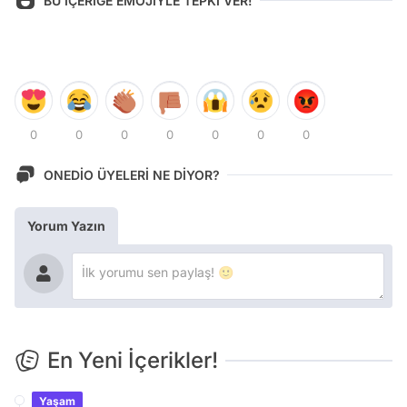
BU İÇERİĞE EMOJİYLE TEPKİ VER!
0
0
0
0
0
0
0
ONEDİO ÜYELERİ NE DİYOR?
Yorum Yazın
En Yeni İçerikler!
Yaşam