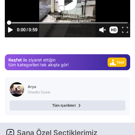
Video
Test
0:00
/
0:59
Gündem
Magazin
Video
Keşfet
ile ziyaret ettiğin
Test
tüm kategorileri tek akışta gör!
Arya
Onedio Üyesi
Tüm içerikleri
Sana Özel Seçtiklerimiz