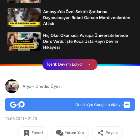
Amasya'da Özel Sektör Şartlarına
Dayanamayan Robot Garson Merdivenlerden
Atladı
Hiç Okul Okumadı, Avrupa Üniversitelerinde
Ders Verdi: İşte Koca Usta Hayri Dev'in
Hikayesi
İçerik Devam Ediyor
Arya
- Onedio Üyesi
Onedio’yu Google'a ekleyin
10.06.2021 - 21:25
Favori
Yorum Yap
Paylaş