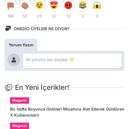
166
52
23
12
12
3
3
ONEDİO ÜYELERİ NE DİYOR?
Yorum Yazın
En Yeni İçerikler!
Magazin
Bir Hafta Boyunca Ünlüleri Mizahına Alet Ederek Güldüren
X Kullanıcıları!
Magazin