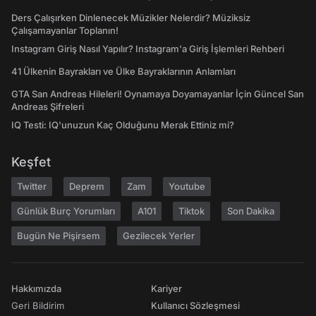
Ders Çalışırken Dinlenecek Müzikler Nelerdir? Müziksiz
Çalışamayanlar Toplanın!
Instagram Giriş Nasıl Yapılır? Instagram'a Giriş İşlemleri Rehberi
41 Ülkenin Bayrakları ve Ülke Bayraklarının Anlamları
GTA San Andreas Hileleri! Oynamaya Doyamayanlar İçin Güncel San
Andreas Şifreleri
IQ Testi: IQ'unuzun Kaç Olduğunu Merak Ettiniz mi?
Keşfet
Twitter
Deprem
Zam
Youtube
Günlük Burç Yorumları
A101
Tiktok
Son Dakika
Bugün Ne Pişirsem
Gezilecek Yerler
Hakkımızda
Kariyer
Geri Bildirim
Kullanıcı Sözleşmesi