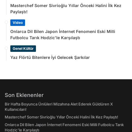
Masterchef Somer Sivrioğlu Yıllar Önceki Halini İlk Kez
Paylaştı!
Video
Onlarca Dil Bilen Japon İnternet Fenomeni Eski Milli
Futbolcu Tarık Hodzic'le Karşılaştı
Genel Kültür
Yaz Flörtü Bitenlere İyi Gelecek Şarkılar
Son Eklenenler
Bir Hafta Boyunca Ünlüleri Mizahına Alet Ederek Güldüren X
Kullanıcıları!
Masterchef Somer Sivrioğlu Yıllar Önceki Halini İlk Kez Paylaştı!
Onlarca Dil Bilen Japon İnternet Fenomeni Eski Milli Futbolcu Tarık
Hodzic'le Karşılaştı