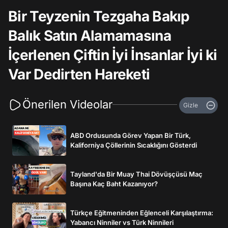
Bir Teyzenin Tezgaha Bakıp
Balık Satın Alamamasına
İçerlenen Çiftin İyi İnsanlar İyi ki
Var Dedirten Hareketi
Önerilen Videolar
Gizle
ABD Ordusunda Görev Yapan Bir Türk,
Kaliforniya Çöllerinin Sıcaklığını Gösterdi
Tayland'da Bir Muay Thai Dövüşçüsü Maç
Başına Kaç Baht Kazanıyor?
Türkçe Eğitmeninden Eğlenceli Karşılaştırma:
Yabancı Ninniler vs Türk Ninnileri