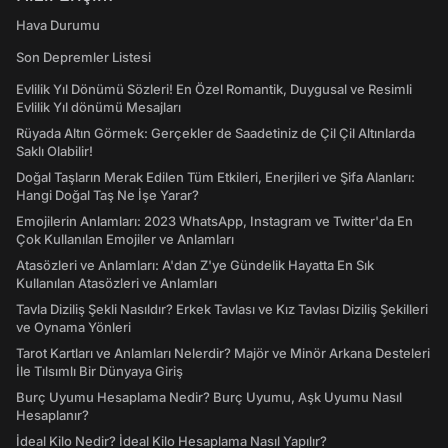
Hava Durumu
Son Depremler Listesi
Evlilik Yıl Dönümü Sözleri! En Özel Romantik, Duygusal ve Resimli
Evlilik Yıl dönümü Mesajları
Rüyada Altın Görmek: Gerçekler de Saadetiniz de Çil Çil Altınlarda
Saklı Olabilir!
Doğal Taşların Merak Edilen Tüm Etkileri, Enerjileri ve Şifa Alanları:
Hangi Doğal Taş Ne İşe Yarar?
Emojilerin Anlamları: 2023 WhatsApp, Instagram ve Twitter'da En
Çok Kullanılan Emojiler ve Anlamları
Atasözleri ve Anlamları: A'dan Z'ye Gündelik Hayatta En Sık
Kullanılan Atasözleri ve Anlamları
Tavla Diziliş Şekli Nasıldır? Erkek Tavlası ve Kız Tavlası Diziliş Şekilleri
ve Oynama Yönleri
Tarot Kartları ve Anlamları Nelerdir? Majör ve Minör Arkana Desteleri
İle Tılsımlı Bir Dünyaya Giriş
Burç Uyumu Hesaplama Nedir? Burç Uyumu, Aşk Uyumu Nasıl
Hesaplanır?
İdeal Kilo Nedir? İdeal Kilo Hesaplama Nasıl Yapılır?