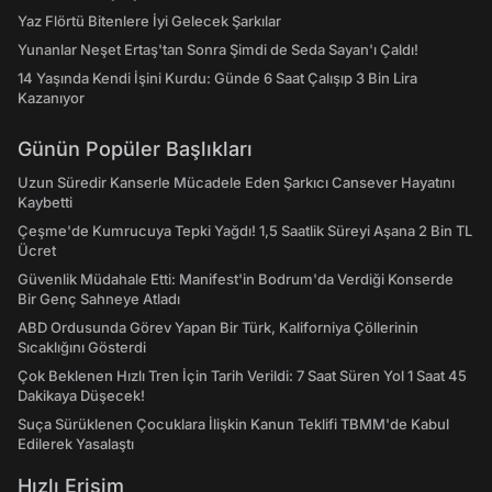
Yaz Flörtü Bitenlere İyi Gelecek Şarkılar
Yunanlar Neşet Ertaş'tan Sonra Şimdi de Seda Sayan'ı Çaldı!
14 Yaşında Kendi İşini Kurdu: Günde 6 Saat Çalışıp 3 Bin Lira
Kazanıyor
Günün Popüler Başlıkları
Uzun Süredir Kanserle Mücadele Eden Şarkıcı Cansever Hayatını
Kaybetti
Çeşme'de Kumrucuya Tepki Yağdı! 1,5 Saatlik Süreyi Aşana 2 Bin TL
Ücret
Güvenlik Müdahale Etti: Manifest'in Bodrum'da Verdiği Konserde
Bir Genç Sahneye Atladı
ABD Ordusunda Görev Yapan Bir Türk, Kaliforniya Çöllerinin
Sıcaklığını Gösterdi
Çok Beklenen Hızlı Tren İçin Tarih Verildi: 7 Saat Süren Yol 1 Saat 45
Dakikaya Düşecek!
Suça Sürüklenen Çocuklara İlişkin Kanun Teklifi TBMM'de Kabul
Edilerek Yasalaştı
Hızlı Erişim