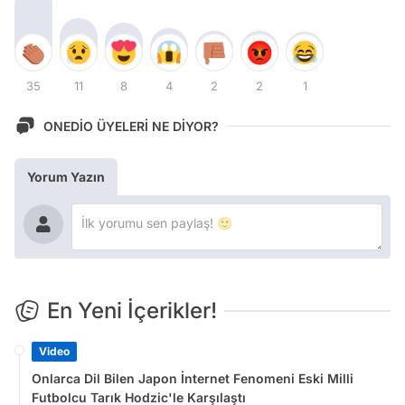
35
11
8
4
2
2
1
ONEDİO ÜYELERİ NE DİYOR?
Yorum Yazın
En Yeni İçerikler!
Video
Onlarca Dil Bilen Japon İnternet Fenomeni Eski Milli
Futbolcu Tarık Hodzic'le Karşılaştı