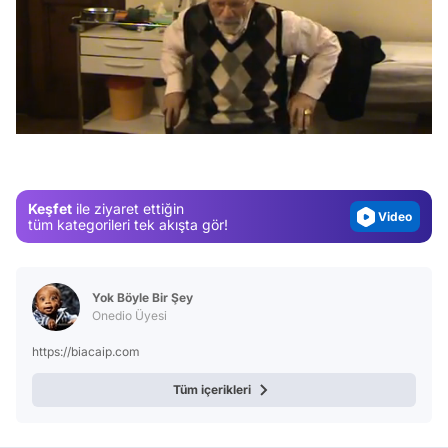
Video
/
Test
Gündem
Magazin
Keşfet
ile ziyaret ettiğin
Video
tüm kategorileri tek akışta gör!
Test
Yok Böyle Bir Şey
Onedio Üyesi
https://biacaip.com
Tüm içerikleri