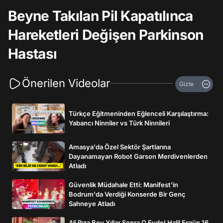
Beyne Takılan Pil Kapatılınca
Hareketleri Değişen Parkinson
Hastası
Önerilen Videolar
Gizle
Türkçe Eğitmeninden Eğlenceli Karşılaştırma:
Yabancı Ninniler vs Türk Ninnileri
Amasya'da Özel Sektör Şartlarına
Dayanamayan Robot Garson Merdivenlerden
Atladı
Güvenlik Müdahale Etti: Manifest'in
Bodrum'da Verdiği Konserde Bir Genç
Sahneye Atladı
Ali Rıza Bey Yıllar Sonra O Evde! Halil Ergün 16