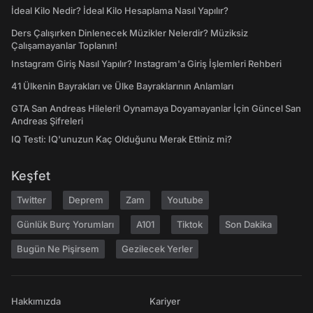
İdeal Kilo Nedir? İdeal Kilo Hesaplama Nasıl Yapılır?
Ders Çalışırken Dinlenecek Müzikler Nelerdir? Müziksiz
Çalışamayanlar Toplanın!
Instagram Giriş Nasıl Yapılır? Instagram'a Giriş İşlemleri Rehberi
41 Ülkenin Bayrakları ve Ülke Bayraklarının Anlamları
GTA San Andreas Hileleri! Oynamaya Doyamayanlar İçin Güncel San
Andreas Şifreleri
IQ Testi: IQ'unuzun Kaç Olduğunu Merak Ettiniz mi?
Keşfet
Twitter
Deprem
Zam
Youtube
Günlük Burç Yorumları
A101
Tiktok
Son Dakika
Bugün Ne Pişirsem
Gezilecek Yerler
Hakkımızda
Kariyer