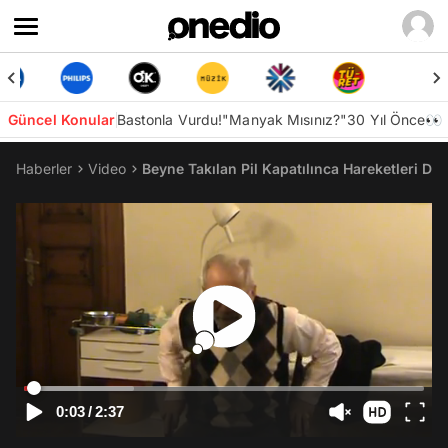
Güncel Konular
Bastonla Vurdu!
"Manyak Mısınız?"
30 Yıl Önce👀
Haberler
Video
Beyne Takılan Pil Kapatılınca Hareketleri De
0:03
/
2:37