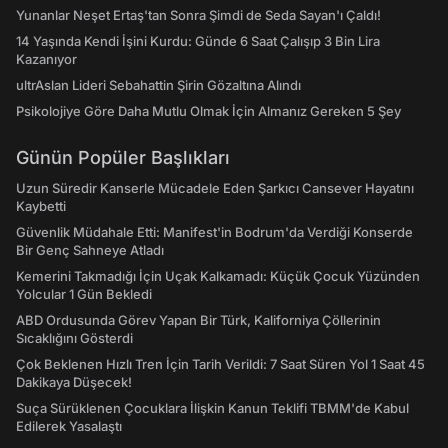
Yunanlar Neşet Ertaş'tan Sonra Şimdi de Seda Sayan'ı Çaldı!
14 Yaşında Kendi İşini Kurdu: Günde 6 Saat Çalışıp 3 Bin Lira
Kazanıyor
ultrAslan Lideri Sebahattin Şirin Gözaltına Alındı
Psikolojiye Göre Daha Mutlu Olmak İçin Almanız Gereken 5 Şey
Günün Popüler Başlıkları
Uzun Süredir Kanserle Mücadele Eden Şarkıcı Cansever Hayatını
Kaybetti
Güvenlik Müdahale Etti: Manifest'in Bodrum'da Verdiği Konserde
Bir Genç Sahneye Atladı
Kemerini Takmadığı İçin Uçak Kalkamadı: Küçük Çocuk Yüzünden
Yolcular 1 Gün Bekledi
ABD Ordusunda Görev Yapan Bir Türk, Kaliforniya Çöllerinin
Sıcaklığını Gösterdi
Çok Beklenen Hızlı Tren İçin Tarih Verildi: 7 Saat Süren Yol 1 Saat 45
Dakikaya Düşecek!
Suça Sürüklenen Çocuklara İlişkin Kanun Teklifi TBMM'de Kabul
Edilerek Yasalaştı