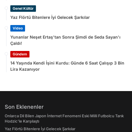
Genel Kültür
Yaz Flörtü Bitenlere İyi Gelecek Şarkılar
Video
Yunanlar Neşet Ertaş'tan Sonra Şimdi de Seda Sayan'ı
Çaldı!
Gündem
14 Yaşında Kendi İşini Kurdu: Günde 6 Saat Çalışıp 3 Bin
Lira Kazanıyor
Son Eklenenler
Onlarca Dil Bilen Japon İnternet Fenomeni Eski Milli Futbolcu Tarık
Hodzic'le Karşılaştı
Yaz Flörtü Bitenlere İyi Gelecek Şarkılar