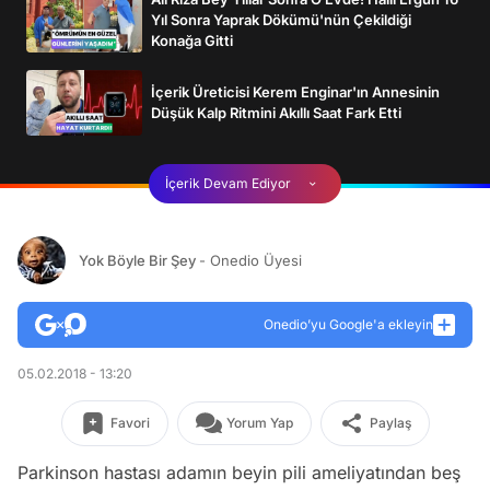
Yıl Sonra Yaprak Dökümü'nün Çekildiği
Konağa Gitti
İçerik Üreticisi Kerem Enginar'ın Annesinin
Düşük Kalp Ritmini Akıllı Saat Fark Etti
İçerik Devam Ediyor
Yok Böyle Bir Şey
- Onedio Üyesi
Onedio’yu Google'a ekleyin
05.02.2018 - 13:20
Favori
Yorum Yap
Paylaş
Parkinson hastası adamın beyin pili ameliyatından beş