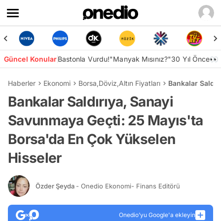
Güncel Konular
Bastonla Vurdu!
"Manyak Mısınız?"
30 Yıl Önce👀
Haberler
Ekonomi
Borsa
,
Döviz
,
Altın Fiyatları
Bankalar Saldı
Bankalar Saldırıya, Sanayi
Savunmaya Geçti: 25 Mayıs'ta
Borsa'da En Çok Yükselen
Hisseler
Özder Şeyda
- Onedio Ekonomi- Finans Editörü
Onedio’yu Google'a ekleyin