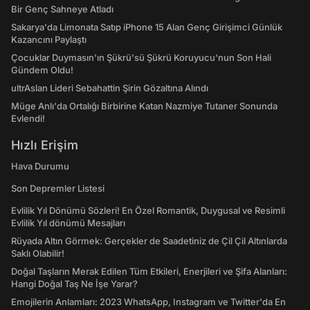
Bir Genç Sahneye Atladı
Sakarya'da Limonata Satıp iPhone 15 Alan Genç Girişimci Günlük
Kazancını Paylaştı
Çocuklar Duymasın'ın Şükrü'sü Şükrü Koruyucu'nun Son Hali
Gündem Oldu!
ultrAslan Lideri Sebahattin Şirin Gözaltına Alındı
Müge Anlı'da Ortalığı Birbirine Katan Nazmiye Tutaner Sonunda
Evlendi!
Hızlı Erişim
Hava Durumu
Son Depremler Listesi
Evlilik Yıl Dönümü Sözleri! En Özel Romantik, Duygusal ve Resimli
Evlilik Yıl dönümü Mesajları
Rüyada Altın Görmek: Gerçekler de Saadetiniz de Çil Çil Altınlarda
Saklı Olabilir!
Doğal Taşların Merak Edilen Tüm Etkileri, Enerjileri ve Şifa Alanları:
Hangi Doğal Taş Ne İşe Yarar?
Emojilerin Anlamları: 2023 WhatsApp, Instagram ve Twitter'da En