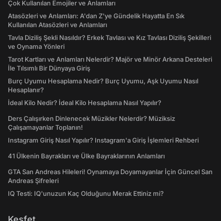
Çok Kullanılan Emojiler ve Anlamları
Atasözleri ve Anlamları: A'dan Z'ye Gündelik Hayatta En Sık
Kullanılan Atasözleri ve Anlamları
Tavla Diziliş Şekli Nasıldır? Erkek Tavlası ve Kız Tavlası Diziliş Şekilleri
ve Oynama Yönleri
Tarot Kartları ve Anlamları Nelerdir? Majör ve Minör Arkana Desteleri
İle Tılsımlı Bir Dünyaya Giriş
Burç Uyumu Hesaplama Nedir? Burç Uyumu, Aşk Uyumu Nasıl
Hesaplanır?
İdeal Kilo Nedir? İdeal Kilo Hesaplama Nasıl Yapılır?
Ders Çalışırken Dinlenecek Müzikler Nelerdir? Müziksiz
Çalışamayanlar Toplanın!
Instagram Giriş Nasıl Yapılır? Instagram'a Giriş İşlemleri Rehberi
41 Ülkenin Bayrakları ve Ülke Bayraklarının Anlamları
GTA San Andreas Hileleri! Oynamaya Doyamayanlar İçin Güncel San
Andreas Şifreleri
IQ Testi: IQ'unuzun Kaç Olduğunu Merak Ettiniz mi?
Keşfet