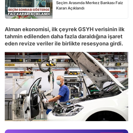
Seçim Arasında Merkez Bankası Faiz
Kararı Açıklandı
Alman ekonomisi, ilk çeyrek GSYH verisinin ilk
tahmin edilenden daha fazla daraldığına işaret
eden revize veriler ile birlikte resesyona girdi.
Video
Test
Gündem
Magazin