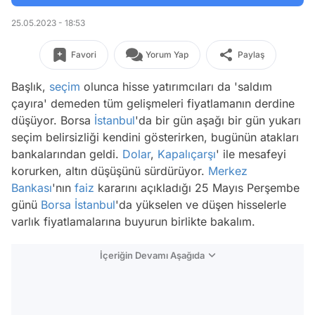
25.05.2023 - 18:53
Favori
Yorum Yap
Paylaş
Başlık,
seçim
olunca hisse yatırımcıları da 'saldım
çayıra' demeden tüm gelişmeleri fiyatlamanın derdine
düşüyor. Borsa
İstanbul
'da bir gün aşağı bir gün yukarı
seçim belirsizliği kendini gösterirken, bugünün atakları
bankalarından geldi.
Dolar
,
Kapalıçarşı
' ile mesafeyi
korurken, altın düşüşünü sürdürüyor.
Merkez
Bankası
'nın
faiz
kararını açıkladığı 25 Mayıs Perşembe
günü
Borsa İstanbul
'da yükselen ve düşen hisselerle
varlık fiyatlamalarına buyurun birlikte bakalım.
İçeriğin Devamı Aşağıda