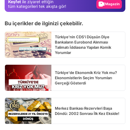
Keşfet
ile ziyaret ettiğin
tüm kategorileri tek akışta gör!
Video
Test
Bu içerikler de ilginizi çekebilir.
Türkiye'nin CDS'i Düşsün Diye
Bankaların Eurobond Alınması
Talimatı İddiasına Yapılan Komik
Yorumlar
Türkiye'de Ekonomik Kriz Yok mu?
Ekonomistlerin Seçim Yorumları
Gerçeği Gösterdi
Merkez Bankası Rezervleri Başa
Döndü: 2002 Sonrası İlk Kez Ekside!