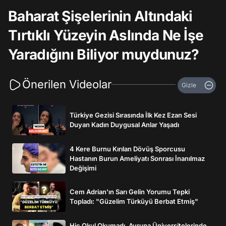
Baharat Şişelerinin Altındaki
Tırtıklı Yüzeyin Aslında Ne İşe
Yaradığını Biliyor muydunuz?
Önerilen Videolar
Gizle
Türkiye Gezisi Sırasında İlk Kez Ezan Sesi
Duyan Kadın Duygusal Anlar Yaşadı
4 Kere Burnu Kırılan Dövüş Sporcusu
Hastanın Burun Ameliyatı Sonrası İnanılmaz
Değişimi
Cem Adrian'ın Sarı Gelin Yorumu Tepki
Topladı: "Güzelim Türküyü Berbat Etmiş"
Hiç Okul Okumadı, Avrupa Üniversitelerinde