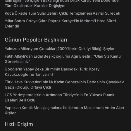
Milli Eğitim ve İçişleri Bakanlığı’ndan Ortak Karar: Yeni Dönemde
Tüm Okullardaki Kurallar Değişiyor
Koca Ülkede Tüm Sular Zehirli Çıktı: Temizlemesi Asırlar Sürecek
Yıllar Sonra Ortaya Çıktı: Poyraz Karayel'in Meltem'i Hare Sürel
Evlendi!
Günün Popüler Başlıkları
Yalnızca Milenyum Çocukları 2000'lilerin Çok İyi Bildiği Şeyler
Fatih Altaylı'dan Erdal Beşikçioğlu'na Ağır Eleştiri: "Ulan Siz Kamu
Görevlisisiniz"
Google'ın Yapay Zeka Biriminin Başındaki Türk: Koray
Kavukçuoğlu'nu Tanıyalım!
Türk Hava Kuvvetleri'nin İlk Kadın Generalinin Dedesinin Çanakkale
Gazisi Olduğu Ortaya Çıktı
LGS Yerleştirmelerinin Ardından Türkiye'nin En Yüksek Puanlı
Liseleri Belli Oldu
Yaptıkları Komik Mesajlaşmalarla İletişimden Maksimum Verim Alan
Kişiler
Hızlı Erişim