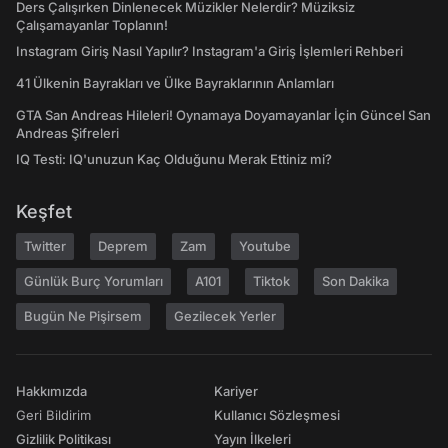
Ders Çalışırken Dinlenecek Müzikler Nelerdir? Müziksiz
Çalışamayanlar Toplanın!
Instagram Giriş Nasıl Yapılır? Instagram'a Giriş İşlemleri Rehberi
41 Ülkenin Bayrakları ve Ülke Bayraklarının Anlamları
GTA San Andreas Hileleri! Oynamaya Doyamayanlar İçin Güncel San
Andreas Şifreleri
IQ Testi: IQ'unuzun Kaç Olduğunu Merak Ettiniz mi?
Keşfet
Twitter
Deprem
Zam
Youtube
Günlük Burç Yorumları
A101
Tiktok
Son Dakika
Bugün Ne Pişirsem
Gezilecek Yerler
Hakkımızda
Kariyer
Geri Bildirim
Kullanıcı Sözleşmesi
Gizlilik Politikası
Yayın İlkeleri