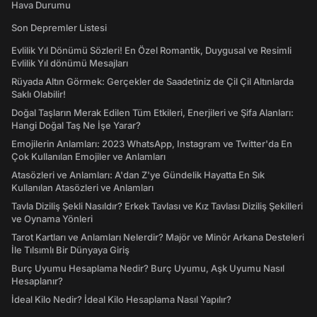
Hava Durumu
Son Depremler Listesi
Evlilik Yıl Dönümü Sözleri! En Özel Romantik, Duygusal ve Resimli
Evlilik Yıl dönümü Mesajları
Rüyada Altın Görmek: Gerçekler de Saadetiniz de Çil Çil Altınlarda
Saklı Olabilir!
Doğal Taşların Merak Edilen Tüm Etkileri, Enerjileri ve Şifa Alanları:
Hangi Doğal Taş Ne İşe Yarar?
Emojilerin Anlamları: 2023 WhatsApp, Instagram ve Twitter'da En
Çok Kullanılan Emojiler ve Anlamları
Atasözleri ve Anlamları: A'dan Z'ye Gündelik Hayatta En Sık
Kullanılan Atasözleri ve Anlamları
Tavla Diziliş Şekli Nasıldır? Erkek Tavlası ve Kız Tavlası Diziliş Şekilleri
ve Oynama Yönleri
Tarot Kartları ve Anlamları Nelerdir? Majör ve Minör Arkana Desteleri
İle Tılsımlı Bir Dünyaya Giriş
Burç Uyumu Hesaplama Nedir? Burç Uyumu, Aşk Uyumu Nasıl
Hesaplanır?
İdeal Kilo Nedir? İdeal Kilo Hesaplama Nasıl Yapılır?