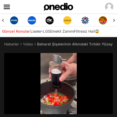
Güncel Konular
Liseler-LGS
Emekli Zammı
Filtresiz Hali😱
Haberler
Video
Baharat Şişelerinin Altındaki Tırtıklı Yüzey
/