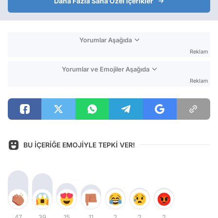
Daha Fazla Sana Özel İçerikler
Yorumlar Aşağıda
Reklam
Yorumlar ve Emojiler Aşağıda
Reklam
BU İÇERİĞE EMOJİYLE TEPKİ VER!
47
39
15
11
2
2
2