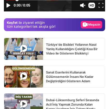
Video
0:00
/
0:05
Test
Gündem
Keşfet
ile ziyaret ettiğin
Magazin
tüm kategorileri tek akışta gör!
Video
Test
Türkiye'de Bisiklet Yollarının Nasıl
Yanlış Kullanıldığını Çektiği Kısa Bir
Video ile Gösteren Bisikletçi
Sanat Eserlerini Kullanarak
Gülümsemenin İnsanı Ne Kadar
Değiştirdiğini Gösteren Adam
Dubai-Lüksemburg Seferi Sırasında
Acil İniş Yapmak Zorunda Kalan
Kargo Uçağının İniş Takımı Koptu