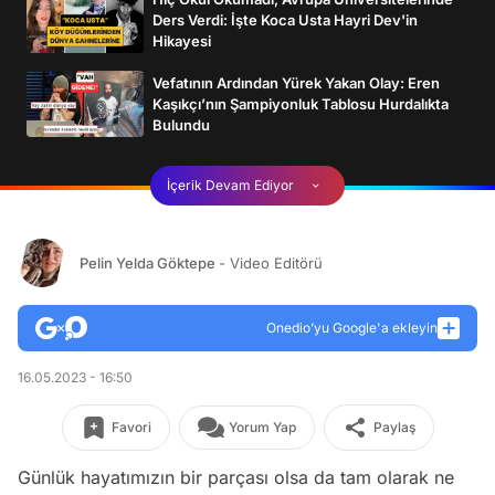
Ders Verdi: İşte Koca Usta Hayri Dev'in
Hikayesi
Vefatının Ardından Yürek Yakan Olay: Eren
Kaşıkçı’nın Şampiyonluk Tablosu Hurdalıkta
Bulundu
İçerik Devam Ediyor
Pelin Yelda Göktepe
- Video Editörü
Onedio’yu Google'a ekleyin
16.05.2023 - 16:50
Favori
Yorum Yap
Paylaş
Günlük hayatımızın bir parçası olsa da tam olarak ne