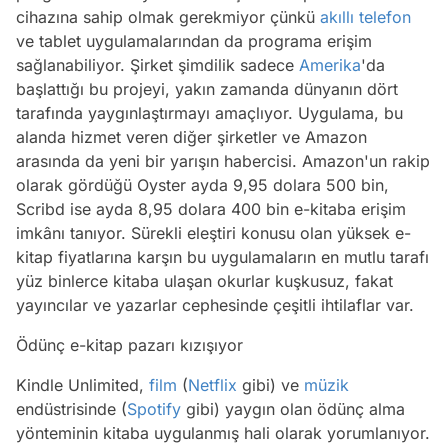
cihazına sahip olmak gerekmiyor çünkü
akıllı telefon
ve tablet uygulamalarından da programa erişim
sağlanabiliyor. Şirket şimdilik sadece
Amerika
'da
başlattığı bu projeyi, yakın zamanda dünyanın dört
tarafında yaygınlaştırmayı amaçlıyor. Uygulama, bu
alanda hizmet veren diğer şirketler ve Amazon
arasında da yeni bir yarışın habercisi. Amazon'un rakip
olarak gördüğü Oyster ayda 9,95 dolara 500 bin,
Scribd ise ayda 8,95 dolara 400 bin e-kitaba erişim
imkânı tanıyor. Sürekli eleştiri konusu olan yüksek e-
kitap fiyatlarına karşın bu uygulamaların en mutlu tarafı
yüz binlerce kitaba ulaşan okurlar kuşkusuz, fakat
yayıncılar ve yazarlar cephesinde çeşitli ihtilaflar var.
Ödünç e-kitap pazarı kızışıyor
Kindle Unlimited,
film
(
Netflix
gibi) ve
müzik
endüstrisinde (
Spotify
gibi) yaygın olan ödünç alma
yönteminin kitaba uygulanmış hali olarak yorumlanıyor.