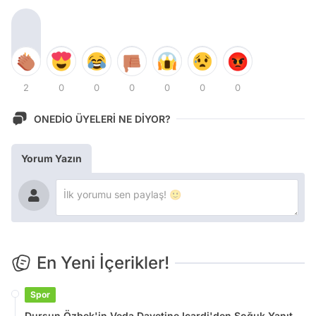
2
0
0
0
0
0
0
ONEDİO ÜYELERİ NE DİYOR?
Yorum Yazın
En Yeni İçerikler!
Spor
Dursun Özbek'in Veda Davetine Icardi'den Soğuk Yanıt