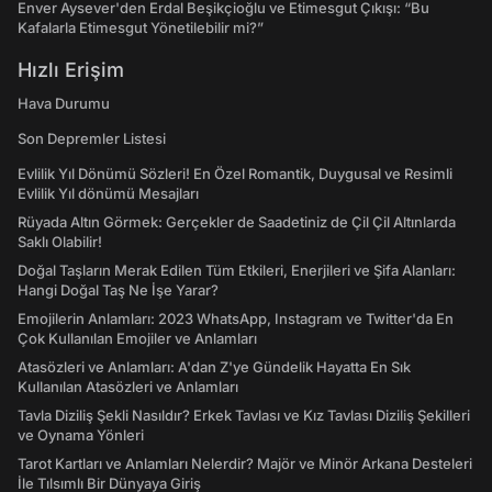
Enver Aysever'den Erdal Beşikçioğlu ve Etimesgut Çıkışı: “Bu
Kafalarla Etimesgut Yönetilebilir mi?”
Hızlı Erişim
Hava Durumu
Son Depremler Listesi
Evlilik Yıl Dönümü Sözleri! En Özel Romantik, Duygusal ve Resimli
Evlilik Yıl dönümü Mesajları
Rüyada Altın Görmek: Gerçekler de Saadetiniz de Çil Çil Altınlarda
Saklı Olabilir!
Doğal Taşların Merak Edilen Tüm Etkileri, Enerjileri ve Şifa Alanları:
Hangi Doğal Taş Ne İşe Yarar?
Emojilerin Anlamları: 2023 WhatsApp, Instagram ve Twitter'da En
Çok Kullanılan Emojiler ve Anlamları
Atasözleri ve Anlamları: A'dan Z'ye Gündelik Hayatta En Sık
Kullanılan Atasözleri ve Anlamları
Tavla Diziliş Şekli Nasıldır? Erkek Tavlası ve Kız Tavlası Diziliş Şekilleri
ve Oynama Yönleri
Tarot Kartları ve Anlamları Nelerdir? Majör ve Minör Arkana Desteleri
İle Tılsımlı Bir Dünyaya Giriş