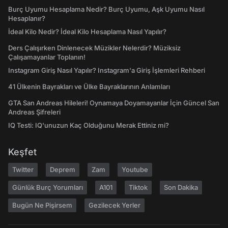
Burç Uyumu Hesaplama Nedir? Burç Uyumu, Aşk Uyumu Nasıl
Hesaplanır?
İdeal Kilo Nedir? İdeal Kilo Hesaplama Nasıl Yapılır?
Ders Çalışırken Dinlenecek Müzikler Nelerdir? Müziksiz
Çalışamayanlar Toplanın!
Instagram Giriş Nasıl Yapılır? Instagram'a Giriş İşlemleri Rehberi
41 Ülkenin Bayrakları ve Ülke Bayraklarının Anlamları
GTA San Andreas Hileleri! Oynamaya Doyamayanlar İçin Güncel San
Andreas Şifreleri
IQ Testi: IQ'unuzun Kaç Olduğunu Merak Ettiniz mi?
Keşfet
Twitter
Deprem
Zam
Youtube
Günlük Burç Yorumları
A101
Tiktok
Son Dakika
Bugün Ne Pişirsem
Gezilecek Yerler