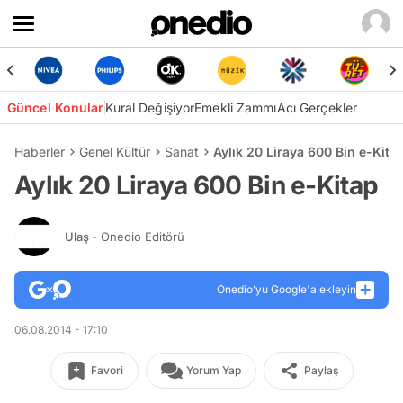
Güncel Konular
Kural Değişiyor
Emekli Zammı
Acı Gerçekler
Haberler
Genel Kültür
Sanat
Aylık 20 Liraya 600 Bin e-Kita
Aylık 20 Liraya 600 Bin e-Kitap
Ulaş
- Onedio Editörü
Onedio’yu Google'a ekleyin
06.08.2014 - 17:10
Favori
Yorum Yap
Paylaş