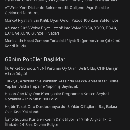
Canlı Performansı Stüdyo Kaydından Daha İyi Olan 10 Metal Şarkı
ATV'nin Yeni Dizisinde Beklenmedik Gelişme! Aşırı Sıcaklar
Çekimleri Durdurdu
Market Fiyatları İçin Kritik Uyarı Geldi: Yüzde 100 Zam Bekleniyor
Ağustos 2026 Volvo Fiyat Listesi! İşte Volvo XC60, XC90, EC40,
EX40 ve XC40 Güncel Fiyatları
Manisa'da Hasat Zamanı: Tarladaki Fiyatı Beğenmeyince Çözümü
Kendi Buldu
Günün Popüler Başlıkları
İlk Anket Sonucu: YENİ Parti'nin Oy Oranı Belli Oldu, CHP Barajın
Altına Düştü!
Türkiye, Arabistan ve Pakistan Arasında Mekke Anlaşması: Birine
Yapılan Saldırı Hepsine Yapılmış Sayılacak
Hasan Can Kaya’nın Konuşanlar Programına Katılan Seyirci
Gözaltına Alınıp Sınır Dışı Edildi
Hiçbir Tuzak Onu Durduramıyordu: 3 Yıldır Çiftçilerin Baş Belası
Olan Kedi Yakalandı
İçme Suyuna Kur'an-ı Kerim Dinletiliyor: 31 Yıllık Alışkanlık, O
İlimizde 24 Saat Devam Ediyor