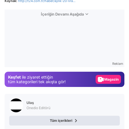
Kaynak:
http://t24.com.tr/haber/aylik-20-lira...
İçeriğin Devamı Aşağıda
Video
Test
Reklam
Gündem
Keşfet
ile ziyaret ettiğin
Magazin
tüm kategorileri tek akışta gör!
Video
Test
Ulaş
Onedio Editörü
Tüm içerikleri