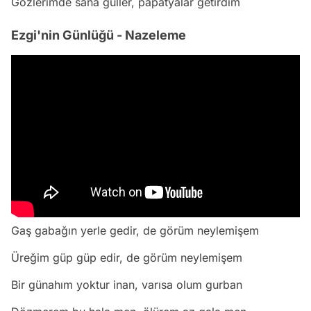
Gözlerimde sana güller, papatyalar getirdim
Ezgi'nin Günlüğü - Nazeleme
Gaş gabağın yerle gedir, de görüm neylemişem
Üreğim güp güp edir, de görüm neylemişem
Bir günahım yoktur inan, varısa olum gurban