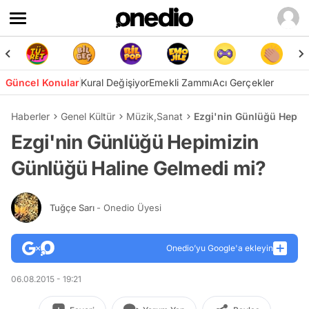
Güncel Konular
Kural Değişiyor
Emekli Zammı
Acı Gerçekler
Haberler
Genel Kültür
Müzik
,
Sanat
Ezgi'nin Günlüğü Hepim
Ezgi'nin Günlüğü Hepimizin
Günlüğü Haline Gelmedi mi?
Tuğçe Sarı
- Onedio Üyesi
Onedio’yu Google'a ekleyin
06.08.2015 - 19:21