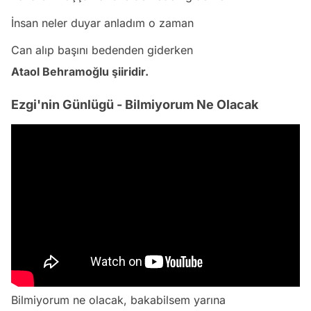
İnsan neler duyar anladım o zaman
Can alıp başını bedenden giderken
Ataol Behramoğlu şiiridir.
Ezgi'nin Günlügü - Bilmiyorum Ne Olacak
Bilmiyorum ne olacak, bakabilsem yarına