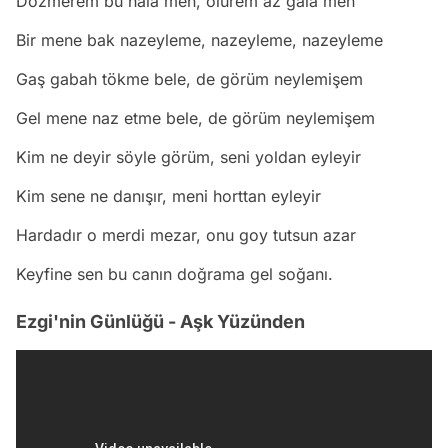
Dözmerem bu hala men, ölürem az gala men
Bir mene bak nazeyleme, nazeyleme, nazeyleme
Gaş gabah tökme bele, de görüm neylemişem
Gel mene naz etme bele, de görüm neylemişem
Kim ne deyir söyle görüm, seni yoldan eyleyir
Kim sene ne danışır, meni horttan eyleyir
Hardadır o merdi mezar, onu goy tutsun azar
Keyfine sen bu canın doğrama gel soğanı.
Ezgi'nin Günlüğü - Aşk Yüzünden