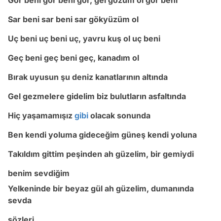
Gör beni gör beni gör, gel gözüm ol gör beni
Sar beni sar beni sar gökyüzüm ol
Uç beni uç beni uç, yavru kuş ol uç beni
Geç beni geç beni geç, kanadım ol
Bırak uyusun şu deniz kanatlarının altında
Gel gezmelere gidelim biz bulutların asfaltında
Hiç yaşamamışız
gibi
olacak sonunda
Ben kendi yoluma gideceğim güneş kendi yoluna
Takıldım gittim peşinden ah güzelim, bir gemiydi
benim sevdiğim
Yelkeninde bir beyaz gül ah güzelim, dumanında
sevda
sözleri