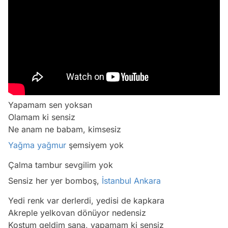
Yapamam sen yoksan
Olamam ki sensiz
Ne anam ne babam, kimsesiz
Yağma
yağmur
şemsiyem yok
Çalma tambur sevgilim yok
Sensiz her yer bomboş,
İstanbul
Ankara
Yedi renk var derlerdi, yedisi de kapkara
Akreple yelkovan dönüyor nedensiz
Koştum geldim sana, yapamam ki sensiz