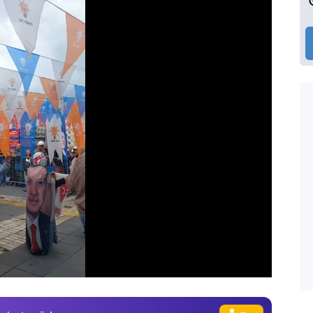
Video
Test
Gündem
Magazin
Video