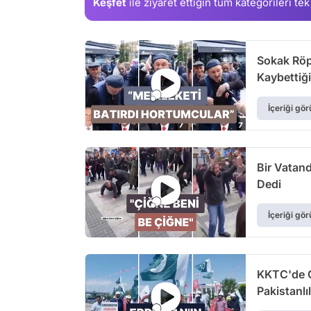
Keşfet
ile ziyaret ettiğin
tüm kategorileri tek
Sokak Röp
Kaybettiği
İçeriği gör
Bir Vatan
Dedi
İçeriği gör
KKTC'de C
Pakistanlı