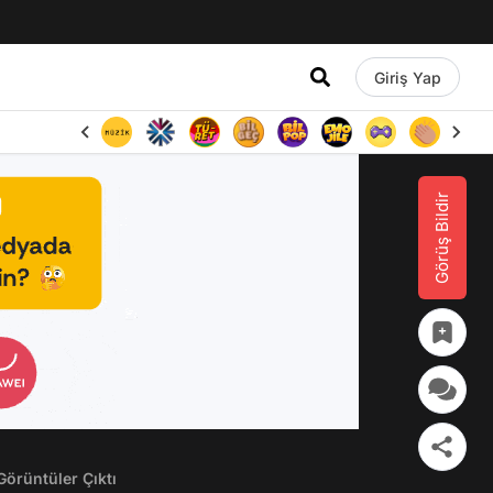
Giriş Yap
Görüş Bildir
örüntüler Çıktı