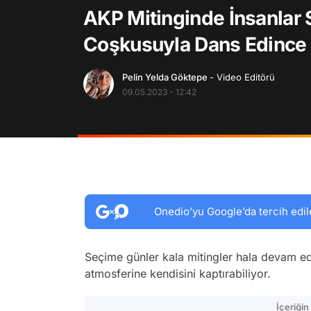
AKP Mitinginde İnsanlar 
Coşkusuyla Dans Edince O
Pelin Yelda Göktepe
- Video Editörü
09.05.2023 - 12:42
Onedio’yu Google’da tercih edil
Seçime günler kala mitingler hala devam ed
atmosferine kendisini kaptırabiliyor.
İçeriği