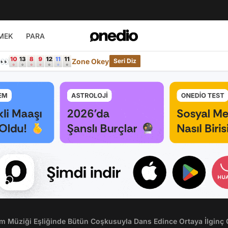
MEK
PARA
e👀
Zone Okey
Seri Diz
m Müziği Eşliğinde Bütün Coşkusuyla Dans Edince Ortaya İlginç G