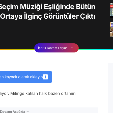
Seçim Müziği Eşliğinde Bütün
rtaya İlginç Görüntüler Çıktı
İçerik Devam Ediyor
en kaynak olarak ekleyin
iyor. Mitinge katılan halk bazen ortamın
n Devamı Aşağıda