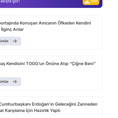
 akışta gör!
Test
ortajında Konuşan Amcanın Öfkeden Kendini
 İlginç Anlar
üntüle
daş Kendisini TOGG’un Önüne Atıp “Çiğne Beni”
üntüle
umhurbaşkanı Erdoğan'ın Geleceğini Zanneden
lar Karşılama İçin Hazırlık Yaptı