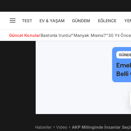
TEST
EV & YAŞAM
GÜNDEM
EĞLENCE
YE
Güncel Konular
Bastonla Vurdu!
"Manyak Mısınız?"
30 Yıl Önc
Haberler
Video
AKP Mitinginde İnsanlar Seçi