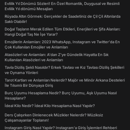
Evlilik Yıl Dönümü Sözleri! En Özel Romantik, Duygusal ve Resimli
Evlilik Yıl dönümü Mesajları
Rüyada Altın Görmek: Gerçekler de Saadetiniz de Çil Çil Altınlarda
Saklı Olabilir!
Doğal Taşların Merak Edilen Tüm Etkileri, Enerjileri ve Şifa Alanları:
Hangi Doğal Taş Ne İşe Yarar?
Emojilerin Anlamları: 2023 WhatsApp, Instagram ve Twitter'da En
Çok Kullanılan Emojiler ve Anlamları
Atasözleri ve Anlamları: A'dan Z'ye Gündelik Hayatta En Sık
Kullanılan Atasözleri ve Anlamları
Tavla Diziliş Şekli Nasıldır? Erkek Tavlası ve Kız Tavlası Diziliş Şekilleri
ve Oynama Yönleri
Tarot Kartları ve Anlamları Nelerdir? Majör ve Minör Arkana Desteleri
İle Tılsımlı Bir Dünyaya Giriş
Burç Uyumu Hesaplama Nedir? Burç Uyumu, Aşk Uyumu Nasıl
Hesaplanır?
İdeal Kilo Nedir? İdeal Kilo Hesaplama Nasıl Yapılır?
Ders Çalışırken Dinlenecek Müzikler Nelerdir? Müziksiz
Çalışamayanlar Toplanın!
Instagram Giriş Nasıl Yapılır? Instagram'a Giriş İşlemleri Rehberi