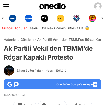
Güncel Konular
Liseler-LGS
Emekli Zammı
Filtresiz Hali😱
Haberler
Gündem
Ak Partili Vekil'den TBMM'de Rögar Kapak
Ak Partili Vekil'den TBMM'de
Rögar Kapaklı Protesto
Dilara Bağcı Peker
- Yaşam Editörü
Onedio’yu Google'a ekleyin
16.12.2024 - 19:11