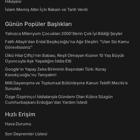
Hikayesi
İslam Memiş Altın İçin Rakam ve Tarih Verdi
Günün Popüler Başlıkları
Yalnızca Milenyum Çocukları 2000'lilerin Çok İyi Bildiği Şeyler
Fatih Altaylı'dan Erdal Beşikçioğlu'na Ağır Eleştiri: "Ulan Siz Kamu
Görevlisisiniz"
Ülkü Hilal Çiftçi'nin Babası, Reşit Olmayan Kızının 10 Yaş Büyük
Oyuncuyla Aşk Yaşadığını İddia Etti
Google'ın Yapay Zeka Biriminin Başındaki Türk: Koray
Kavukçuoğlu'nu Tanıyalım!
Milli Dayanışma ve Toplumsal Bütünleşme Kanun Teklifi Meclis’e
Sunuldu
Özge Özpirinçci İddialarıyla Gündem Olan Kübra Süzgün
Cumhurbaşkanı Erdoğan'dan Yardım İstedi
Hızlı Erişim
Hava Durumu
Son Depremler Listesi