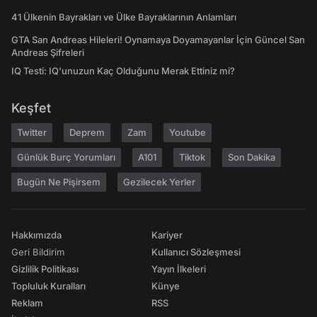
41 Ülkenin Bayrakları ve Ülke Bayraklarının Anlamları
GTA San Andreas Hileleri! Oynamaya Doyamayanlar İçin Güncel San
Andreas Şifreleri
IQ Testi: IQ'unuzun Kaç Olduğunu Merak Ettiniz mi?
Keşfet
Twitter
Deprem
Zam
Youtube
Günlük Burç Yorumları
A101
Tiktok
Son Dakika
Bugün Ne Pişirsem
Gezilecek Yerler
Hakkımızda
Kariyer
Geri Bildirim
Kullanıcı Sözleşmesi
Gizlilik Politikası
Yayın İlkeleri
Topluluk Kuralları
Künye
Reklam
RSS