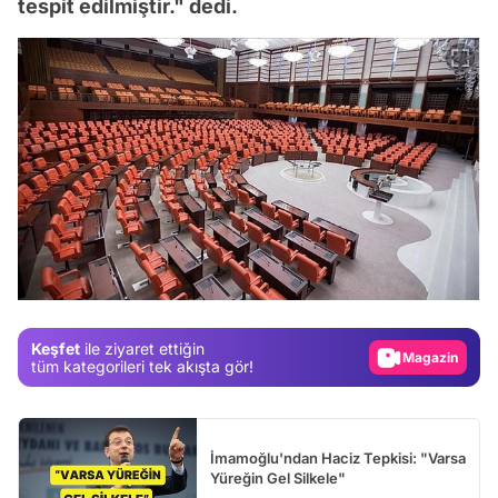
tespit edilmiştir." dedi.
Video
Test
Gündem
Magazin
Keşfet
ile ziyaret ettiğin
Video
tüm kategorileri tek akışta gör!
Test
İmamoğlu'ndan Haciz Tepkisi: "Varsa
Yüreğin Gel Silkele"