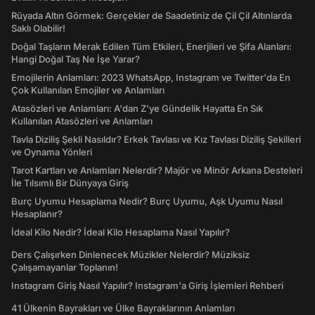
Rüyada Altın Görmek: Gerçekler de Saadetiniz de Çil Çil Altınlarda
Saklı Olabilir!
Doğal Taşların Merak Edilen Tüm Etkileri, Enerjileri ve Şifa Alanları:
Hangi Doğal Taş Ne İşe Yarar?
Emojilerin Anlamları: 2023 WhatsApp, Instagram ve Twitter'da En
Çok Kullanılan Emojiler ve Anlamları
Atasözleri ve Anlamları: A'dan Z'ye Gündelik Hayatta En Sık
Kullanılan Atasözleri ve Anlamları
Tavla Diziliş Şekli Nasıldır? Erkek Tavlası ve Kız Tavlası Diziliş Şekilleri
ve Oynama Yönleri
Tarot Kartları ve Anlamları Nelerdir? Majör ve Minör Arkana Desteleri
İle Tılsımlı Bir Dünyaya Giriş
Burç Uyumu Hesaplama Nedir? Burç Uyumu, Aşk Uyumu Nasıl
Hesaplanır?
İdeal Kilo Nedir? İdeal Kilo Hesaplama Nasıl Yapılır?
Ders Çalışırken Dinlenecek Müzikler Nelerdir? Müziksiz
Çalışamayanlar Toplanın!
Instagram Giriş Nasıl Yapılır? Instagram'a Giriş İşlemleri Rehberi
41 Ülkenin Bayrakları ve Ülke Bayraklarının Anlamları