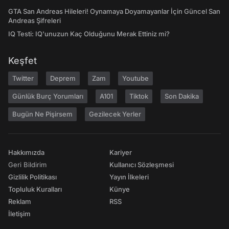
GTA San Andreas Hileleri! Oynamaya Doyamayanlar İçin Güncel San
Andreas Şifreleri
IQ Testi: IQ'unuzun Kaç Olduğunu Merak Ettiniz mi?
Keşfet
Twitter
Deprem
Zam
Youtube
Günlük Burç Yorumları
A101
Tiktok
Son Dakika
Bugün Ne Pişirsem
Gezilecek Yerler
Hakkımızda
Kariyer
Geri Bildirim
Kullanıcı Sözleşmesi
Gizlilik Politikası
Yayın İlkeleri
Topluluk Kuralları
Künye
Reklam
RSS
İletişim