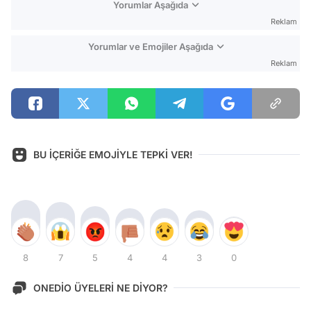
Yorumlar Aşağıda
Reklam
Yorumlar ve Emojiler Aşağıda
Reklam
BU İÇERİĞE EMOJİYLE TEPKİ VER!
8
7
5
4
4
3
0
ONEDİO ÜYELERİ NE DİYOR?