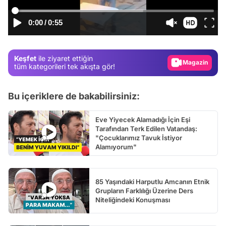
Video
Test
0:00
/
0:55
Gündem
Magazin
Keşfet
ile ziyaret ettiğin
tüm kategorileri tek akışta gör!
Video
Test
Bu içeriklere de bakabilirsiniz:
Eve Yiyecek Alamadığı İçin Eşi
Tarafından Terk Edilen Vatandaş:
"Çocuklarımız Tavuk İstiyor
Alamıyorum"
85 Yaşındaki Harputlu Amcanın Etnik
Grupların Farklılığı Üzerine Ders
Niteliğindeki Konuşması