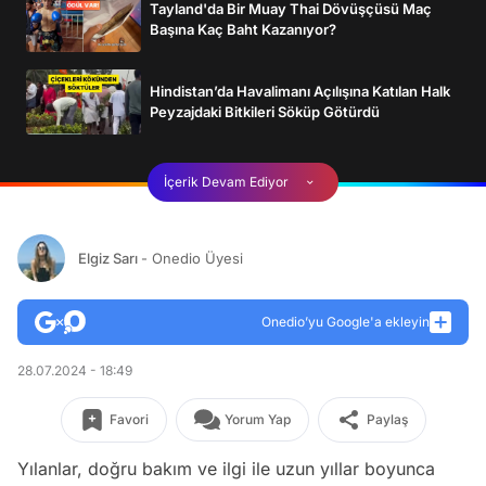
Tayland'da Bir Muay Thai Dövüşçüsü Maç
Başına Kaç Baht Kazanıyor?
Hindistan’da Havalimanı Açılışına Katılan Halk
Peyzajdaki Bitkileri Söküp Götürdü
İçerik Devam Ediyor
Elgiz Sarı
- Onedio Üyesi
Onedio’yu Google'a ekleyin
28.07.2024 - 18:49
Favori
Yorum Yap
Paylaş
Yılanlar, doğru bakım ve ilgi ile uzun yıllar boyunca