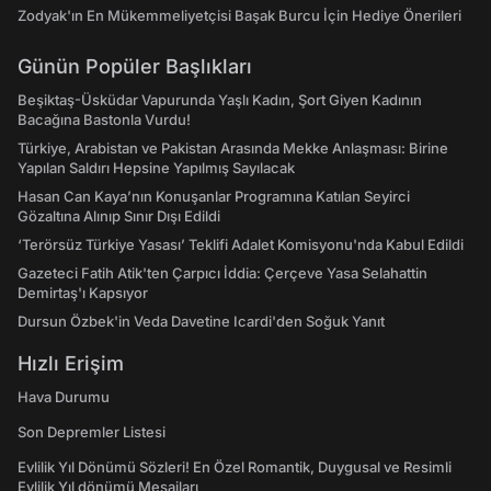
Zodyak'ın En Mükemmeliyetçisi Başak Burcu İçin Hediye Önerileri
Günün Popüler Başlıkları
Beşiktaş-Üsküdar Vapurunda Yaşlı Kadın, Şort Giyen Kadının
Bacağına Bastonla Vurdu!
Türkiye, Arabistan ve Pakistan Arasında Mekke Anlaşması: Birine
Yapılan Saldırı Hepsine Yapılmış Sayılacak
Hasan Can Kaya’nın Konuşanlar Programına Katılan Seyirci
Gözaltına Alınıp Sınır Dışı Edildi
‘Terörsüz Türkiye Yasası’ Teklifi Adalet Komisyonu'nda Kabul Edildi
Gazeteci Fatih Atik'ten Çarpıcı İddia: Çerçeve Yasa Selahattin
Demirtaş'ı Kapsıyor
Dursun Özbek'in Veda Davetine Icardi'den Soğuk Yanıt
Hızlı Erişim
Hava Durumu
Son Depremler Listesi
Evlilik Yıl Dönümü Sözleri! En Özel Romantik, Duygusal ve Resimli
Evlilik Yıl dönümü Mesajları